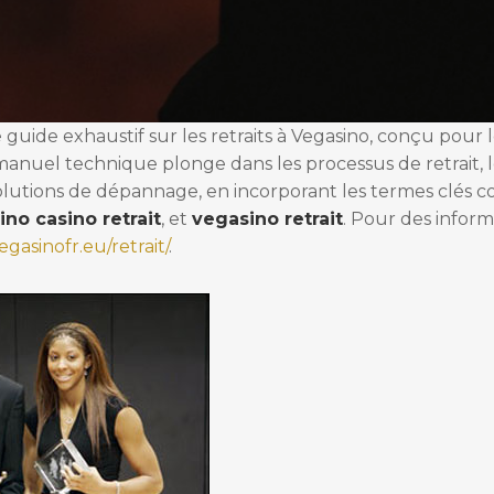
uide exhaustif sur les retraits à Vegasino, conçu pour le
manuel technique plonge dans les processus de retrait,
solutions de dépannage, en incorporant les termes clés
no casino retrait
, et
vegasino retrait
. Pour des informa
egasinofr.eu/retrait/
.