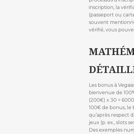
inscription, la vér
(passeport ou carte
souvent mentionn
vérifié, vous pouv
MATHÉMA
DÉTAILL
Les bonus à Vegasi
bienvenue de 100% 
(200€) x 30 = 6000€
100€ de bonus, le t
qu’après respect de
jeux (p. ex., slots
Des exemples numé