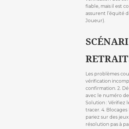
fiable, mais il est 
assurent l’équité d
Joueur).
SCÉNARI
RETRAIT
Les problèmes cou
vérification incom
confirmation. 2. Dé
avec le numéro de
Solution : Vérifiez 
tracer. 4. Blocages
pariez sur des jeux
résolution pas à pa