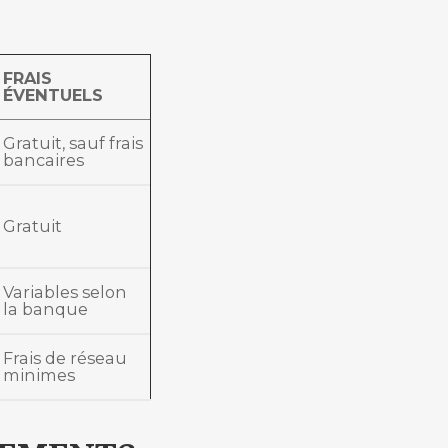
FRAIS
ÉVENTUELS
Gratuit, sauf frais
bancaires
Gratuit
Variables selon
la banque
Frais de réseau
minimes