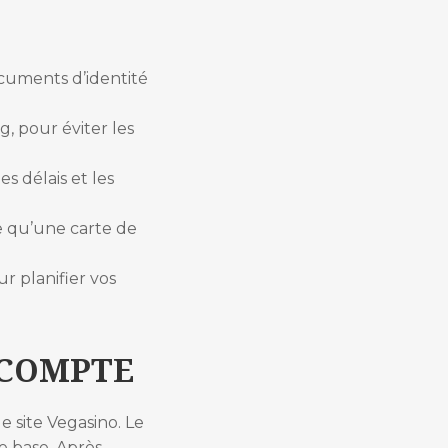
ocuments d’identité
, pour éviter les
s délais et les
e qu’une carte de
ur planifier vos
 COMPTE
e site Vegasino. Le
e base. Après