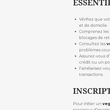
ESSENTI
Vérifiez que vo
et de domicile.
Comprenez les c
blocages de retr
Consultez les
v
problèmes cour
Assurez-vous d’
crédit ou un po
Familiarisez-vou
transactions.
INSCRIP
Pour initier un
veg
processus d’inscri