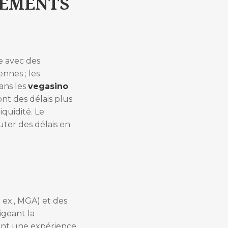
TEMENTS
e avec des
ennes ; les
ans les
vegasino
nt des délais plus
iquidité. Le
uter des délais en
. ex., MGA) et des
igeant la
nt une expérience