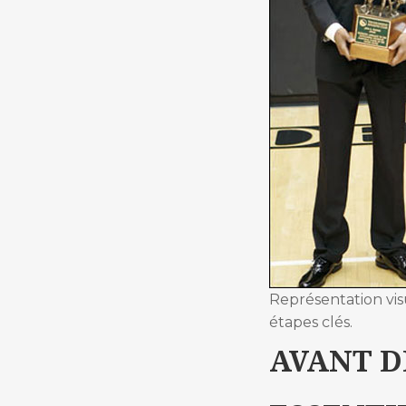
Représentation visu
étapes clés.
AVANT D