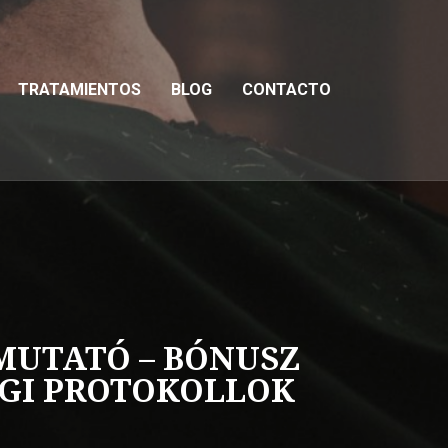
TRATAMIENTOS
BLOG
CONTACTO
MUTATÓ – BÓNUSZ
ÁGI PROTOKOLLOK