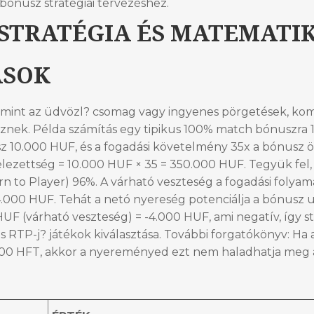
bónusz stratégiai tervezéshez.
STRATÉGIA ÉS MATEMATI
ÁSOK
 mint az üdvözl? csomag vagy ingyenes pörgetések, ko
eznek. Példa számítás egy tipikus 100% match bónuszra 
z 10.000 HUF, és a fogadási követelmény 35x a bónusz ö
telezettség = 10.000 HUF × 35 = 350.000 HUF. Tegyük fel,
rn to Player) 96%. A várható veszteség a fogadási folya
 14.000 HUF. Tehát a netó nyereség potenciálja a bónusz
UF (várható veszteség) = -4.000 HUF, ami negatív, így st
 RTP-j? játékok kiválasztása. További forgatókönyv: Ha
 5.000 HFT, akkor a nyereményed ezt nem haladhatja meg