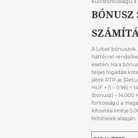
kulcsfontosságú a 
BÓNUSZ 
SZÁMÍT
A Lvbet bónuszok,
háttérrel rendelk
esetén: Ha a bónus
teljes fogadási kö
játék RTP-je (Retu
HUF × (1 – 0.96) =
(bónusz) – 14.000 H
fontosságú a magas
kifizetési limitje
feltételek alapján.