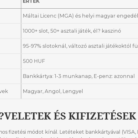
ÉRTÉK
Máltai Licenc (MGA) és helyi magyar engedé
1000+ slot, 50+ asztali játék, él? kaszinó
95-97% slotoknál, változó asztali játékoktól 
500 HUF
Bankkártya: 1-3 munkanap, E-penz: azonnal
vek
Magyar, Angol, Lengyel
?VELETEK ÉS KIFIZETÉSEK
mos fizetési módot kínál. Letéteket bankkártyával (VISA, 