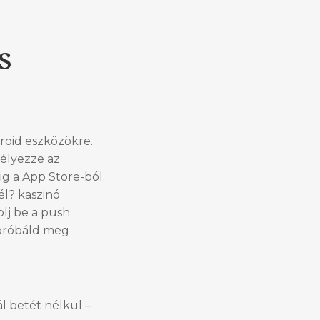
S
droid eszközökre.
délyezze az
ig a App Store-ból.
él? kaszinó
olj be a push
 próbáld meg
l betét nélkül –