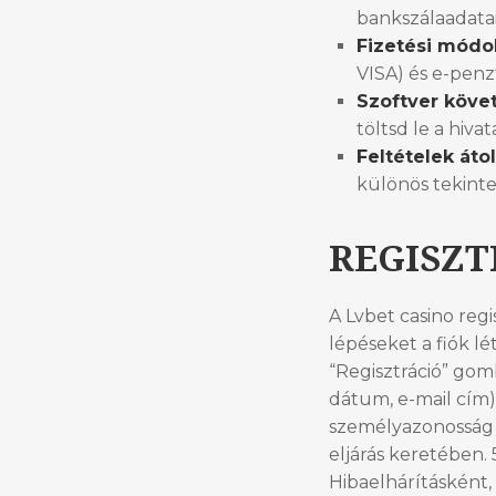
bankszálaadatai
Fizetési módo
VISA) és e-penztá
Szoftver köve
töltsd le a hiv
Feltételek áto
különös tekinte
REGISZT
A Lvbet casino regi
lépéseket a fiók lé
“Regisztráció” gomb
dátum, e-mail cím).
személyazonosság 
eljárás keretében. 
Hibaelhárításként,