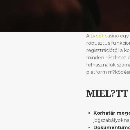
A
Lvbet casino
egy 
robusztus funkcion
regisztrációtól a k
minden részletet b
felhasználók számá
platform m?ködésé
MIEL?TT
Korhatár mege
jogszabályokna
Dokumentumok