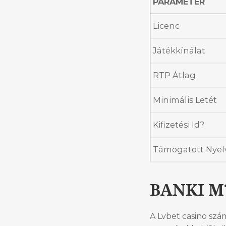
PARAMÉTER
Licenc
Játékkínálat
RTP Átlag
Minimális Letét
Kifizetési Id?
Támogatott Nyel
BANKI M
A Lvbet casino szá