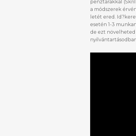
penztárakkal (Skri
a módszerek érvénye
letét ered. Id?ker
esetén 1-3 munkana
de ezt növelheted 
nyilvántartásodba