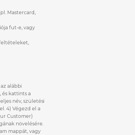
pl. Mastercard,
ója fut-e, vagy
feltételeket,
 az alábbi
 és kattints a
ljes név, születési
el. 4) Végezd el a
our Customer)
ságának növelésére.
spam mappát, vagy