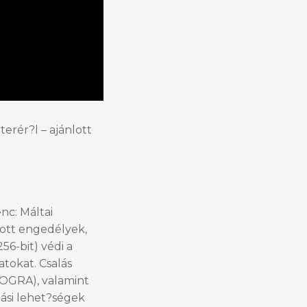
erér?l – ajánlott
nc: Máltai
dott engedélyek,
56-bit) védi a
tokat. Csalás
COGRA), valamint
ási lehet?ségek