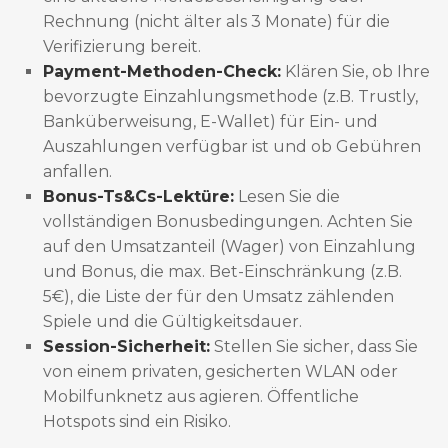
Rechnung (nicht älter als 3 Monate) für die
Verifizierung bereit.
Payment-Methoden-Check:
Klären Sie, ob Ihre
bevorzugte Einzahlungsmethode (z.B. Trustly,
Banküberweisung, E-Wallet) für Ein- und
Auszahlungen verfügbar ist und ob Gebühren
anfallen.
Bonus-Ts&Cs-Lektüre:
Lesen Sie die
vollständigen Bonusbedingungen. Achten Sie
auf den Umsatzanteil (Wager) von Einzahlung
und Bonus, die max. Bet-Einschränkung (z.B.
5€), die Liste der für den Umsatz zählenden
Spiele und die Gültigkeitsdauer.
Session-Sicherheit:
Stellen Sie sicher, dass Sie
von einem privaten, gesicherten WLAN oder
Mobilfunknetz aus agieren. Öffentliche
Hotspots sind ein Risiko.