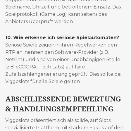
Spielname, Uhrzeit und betroffenem Einsatz. Das
Spielprotokoll (Game Log) kann seitens des
Anbieters überprüft werden.
10. Wie erkenne ich seriöse Spielautomaten?
Seriöse Spiele zeigen in ihren Regelwerken den
RTP an, nennen den Software-Provider (z.B.
NetEnt) und sind von einer unabhängigen Stelle
(z.B. eCOGRA, iTech Labs) auf faire
Zufallszahlengenerierung geprüft. Dies sollte bei
Viggoslots für alle Spiele gelten.
ABSCHLIESSENDE BEWERTUNG &
HANDLUNGSEMPFEHLUNG
Viggoslots präsentiert sich als solide, auf Slots
spezialisierte Plattform mit starkem Fokus auf den