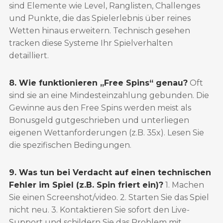
sind Elemente wie Level, Ranglisten, Challenges
und Punkte, die das Spielerlebnis über reines
Wetten hinaus erweitern. Technisch gesehen
tracken diese Systeme Ihr Spielverhalten
detailliert.
8. Wie funktionieren „Free Spins“ genau?
Oft
sind sie an eine Mindesteinzahlung gebunden. Die
Gewinne aus den Free Spins werden meist als
Bonusgeld gutgeschrieben und unterliegen
eigenen Wettanforderungen (z.B. 35x). Lesen Sie
die spezifischen Bedingungen.
9. Was tun bei Verdacht auf einen technischen
Fehler im Spiel (z.B. Spin friert ein)?
1. Machen
Sie einen Screenshot/video. 2. Starten Sie das Spiel
nicht neu. 3. Kontaktieren Sie sofort den Live-
Support und schildern Sie das Problem mit