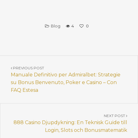
Blog
4
0
PREVIOUS POST
Manuale Definitivo per Admiralbet: Strategie
su Bonus Benvenuto, Poker e Casino – Con
FAQ Estesa
NEXT POST
888 Casino Djupdykning: En Teknisk Guide till
Login, Slots och Bonusmatematik