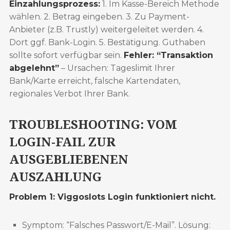
Einzahlungsprozess:
1. Im Kasse-Bereich Methode
wählen. 2. Betrag eingeben. 3. Zu Payment-
Anbieter (z.B. Trustly) weitergeleitet werden. 4.
Dort ggf. Bank-Login. 5. Bestätigung. Guthaben
sollte sofort verfügbar sein.
Fehler: “Transaktion
abgelehnt”
– Ursachen: Tageslimit Ihrer
Bank/Karte erreicht, falsche Kartendaten,
regionales Verbot Ihrer Bank.
TROUBLESHOOTING: VOM
LOGIN-FAIL ZUR
AUSGEBLIEBENEN
AUSZAHLUNG
Problem 1: Viggoslots Login funktioniert nicht.
Symptom: “Falsches Passwort/E-Mail”. Lösung: