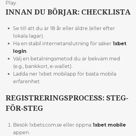
Play.
INNAN DU BÖRJAR: CHECKLISTA
Se till att du är 18 år eller äldre (eller efter
lokala lagar).
Ha en stabil internetanslutning för säker
1xbet
login
.
Välj en betalningsmetod du är bekväm med
(e.g., bankkort, e-wallet).
Ladda ner 1xbet mobilapp för bästa mobila
erfarenhet.
REGISTRERINGSPROCESS: STEG-
FÖR-STEG
Besök 1xbets.com.se eller öppna
1xbet mobile
appen.