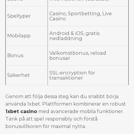
Casino, Sportbetting, Live
Speltyper
Casino
Android & iOS, gratis
Mobilapp
nedladdning
Välkomstbonus, reload
Bonus
bonusar
SSL-encryption för
Säkerhet
transaktioner
Genom att följa dessa steg kan du snabbt börja
använda 1xbet. Plattformen kombinerar en robust
1xbet casino
med avancerade mobila funktioner.
Tänk på att spel responsibly och förstå
bonusvillkoren för maximal nytta.