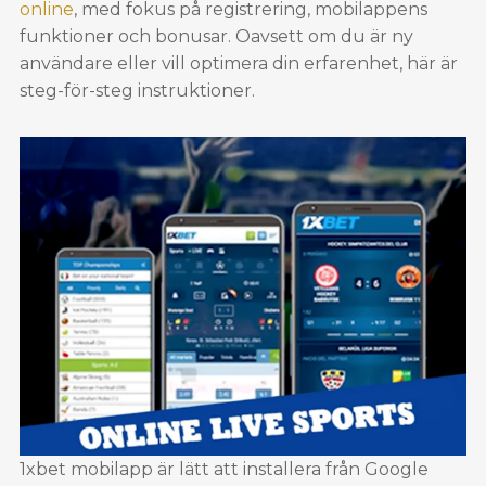
online
, med fokus på registrering, mobilappens
funktioner och bonusar. Oavsett om du är ny
användare eller vill optimera din erfarenhet, här är
steg-för-steg instruktioner.
1xbet mobilapp är lätt att installera från Google