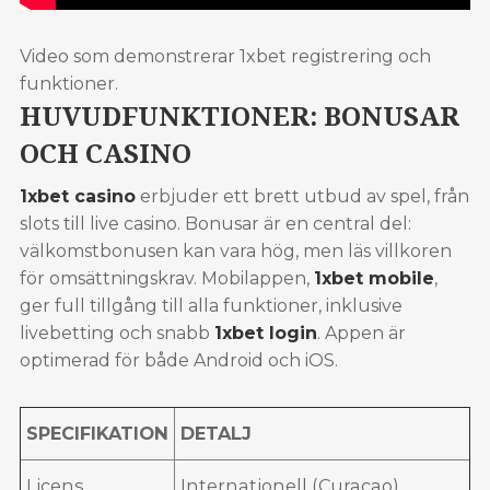
Video som demonstrerar 1xbet registrering och
funktioner.
HUVUDFUNKTIONER: BONUSAR
OCH CASINO
1xbet casino
erbjuder ett brett utbud av spel, från
slots till live casino. Bonusar är en central del:
välkomstbonusen kan vara hög, men läs villkoren
för omsättningskrav. Mobilappen,
1xbet mobile
,
ger full tillgång till alla funktioner, inklusive
livebetting och snabb
1xbet login
. Appen är
optimerad för både Android och iOS.
SPECIFIKATION
DETALJ
Licens
Internationell (Curacao)