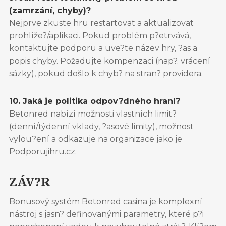
(zamrzání, chyby)?
Nejprve zkuste hru restartovat a aktualizovat
prohlíže?/aplikaci. Pokud problém p?etrvává,
kontaktujte podporu a uve?te název hry, ?as a
popis chyby. Požadujte kompenzaci (nap?. vrácení
sázky), pokud došlo k chyb? na stran? providera.
10. Jaká je politika odpov?dného hraní?
Betonred nabízí možnosti vlastních limit?
(denní/týdenní vklady, ?asové limity), možnost
vylou?ení a odkazuje na organizace jako je
Podporujihru.cz.
ZÁV?R
Bonusový systém Betonred casina je komplexní
nástroj s jasn? definovanými parametry, které p?i