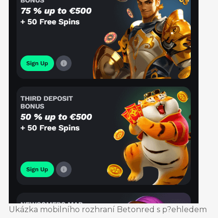
Ukázka mobilního rozhraní Betonred s p?ehledem