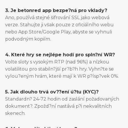
3. Je
betonred app
bezpe?ná pro vklady?
Ano, používá stejné šifrování SSL jako webová
verze. Stahujte ji však pouze z oficiálního webu
nebo App Store/Google Play, abyste se vyhnuli
podvodným kopiím.
4. Které hry se nejlépe hodí pro spln?ní WR?
Volte sloty s vysokým RTP (nad 96%) a nízkou
volatilitou pro stabiln?jší pr?b?h hry. Vyhn?te se
vylou?eným hrám, které mají k WR p?ísp?vek 0%.
5. Jak dlouho trvá ov??ení ú?tu (KYC)?
Standardn? 24-72 hodin od zaslání požadovaných
dokument?. Zpožd?ní nastává p?i nekvalitních
skenech.