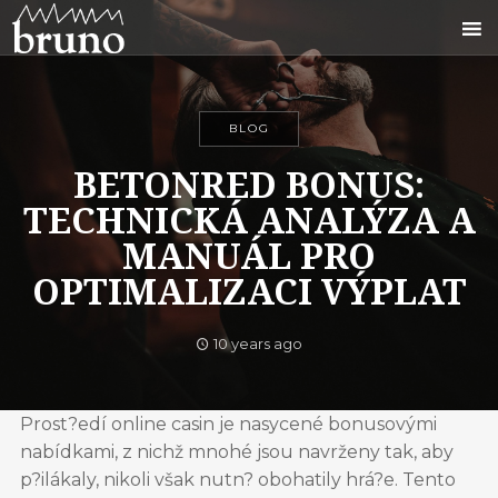
BLOG
BETONRED BONUS:
TECHNICKÁ ANALÝZA A
MANUÁL PRO
OPTIMALIZACI VÝPLAT
10 years ago
Prost?edí online casin je nasycené bonusovými
nabídkami, z nichž mnohé jsou navrženy tak, aby
p?ilákaly, nikoli však nutn? obohatily hrá?e. Tento