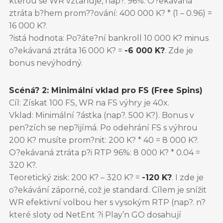
kterou se WR vztahuje, nap?. 96%. O?ekávaná
ztráta b?hem prom??ování: 400 000 K? * (1 – 0.96) =
16 000 K?.
?istá hodnota: Po?áte?ní bankroll 10 000 K? minus
o?ekávaná ztráta 16 000 K? =
-6 000 K?
. Zde je
bonus nevýhodný.
Scéná? 2: Minimální vklad pro FS (Free Spins)
Cíl: Získat 100 FS, WR na FS výhry je 40x.
Vklad: Minimální ?ástka (nap?. 500 K?). Bonus v
pen?zích se nep?ijímá. Po odehrání FS s výhrou
200 K? musíte prom?nit: 200 K? * 40 = 8 000 K?.
O?ekávaná ztráta p?i RTP 96%: 8 000 K? * 0.04 =
320 K?.
Teoretický zisk: 200 K? – 320 K? =
-120 K?
. I zde je
o?ekávání záporné, což je standard. Cílem je snížit
WR efektivní volbou her s vysokým RTP (nap?. n?
které sloty od NetEnt ?i Play’n GO dosahují