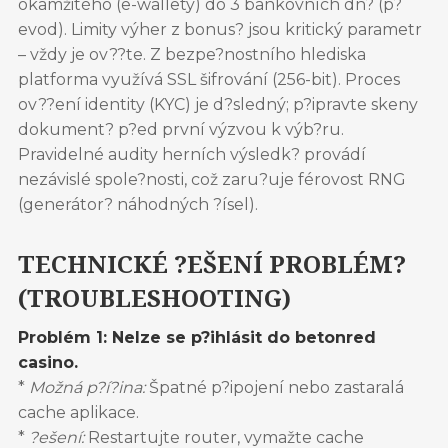
okamžitého (e-wallety) do 3 bankovních dn? (p?
evod). Limity výher z bonus? jsou kritický parametr
– vždy je ov??te. Z bezpe?nostního hlediska
platforma využívá SSL šifrování (256-bit). Proces
ov??ení identity (KYC) je d?sledný; p?ipravte skeny
dokument? p?ed první výzvou k výb?ru.
Pravidelné audity herních výsledk? provádí
nezávislé spole?nosti, což zaru?uje férovost RNG
(generátor? náhodných ?ísel).
TECHNICKÉ ?EŠENÍ PROBLÉM?
(TROUBLESHOOTING)
Problém 1: Nelze se p?ihlásit do
betonred
casino
.
*
Možná p?í?ina:
Špatné p?ipojení nebo zastaralá
cache aplikace.
*
?ešení:
Restartujte router, vymažte cache