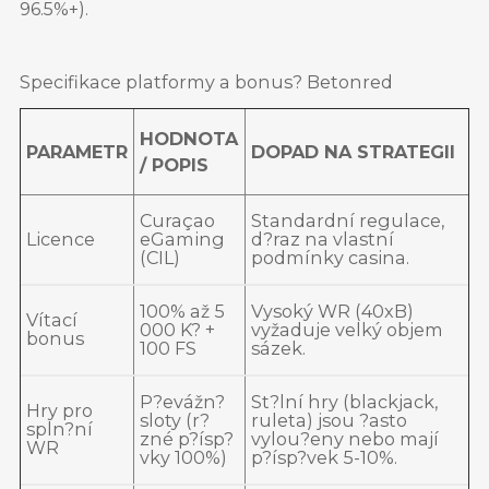
96.5%+).
Specifikace platformy a bonus? Betonred
HODNOTA
PARAMETR
DOPAD NA STRATEGII
/ POPIS
Curaçao
Standardní regulace,
Licence
eGaming
d?raz na vlastní
(CIL)
podmínky casina.
100% až 5
Vysoký WR (40xB)
Vítací
000 K? +
vyžaduje velký objem
bonus
100 FS
sázek.
P?evážn?
St?lní hry (blackjack,
Hry pro
sloty (r?
ruleta) jsou ?asto
spln?ní
zné p?ísp?
vylou?eny nebo mají
WR
vky 100%)
p?ísp?vek 5-10%.