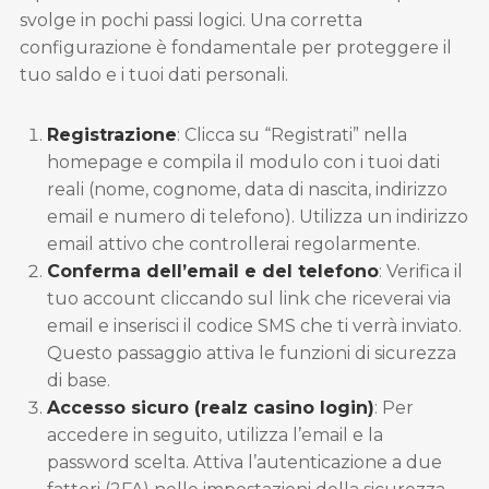
svolge in pochi passi logici. Una corretta
configurazione è fondamentale per proteggere il
tuo saldo e i tuoi dati personali.
Registrazione
: Clicca su “Registrati” nella
homepage e compila il modulo con i tuoi dati
reali (nome, cognome, data di nascita, indirizzo
email e numero di telefono). Utilizza un indirizzo
email attivo che controllerai regolarmente.
Conferma dell’email e del telefono
: Verifica il
tuo account cliccando sul link che riceverai via
email e inserisci il codice SMS che ti verrà inviato.
Questo passaggio attiva le funzioni di sicurezza
di base.
Accesso sicuro (realz casino login)
: Per
accedere in seguito, utilizza l’email e la
password scelta. Attiva l’autenticazione a due