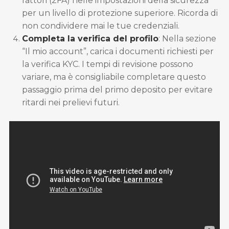
fattori (2FA) nelle impostazioni della sicurezza
per un livello di protezione superiore. Ricorda di
non condividere mai le tue credenziali.
Completa la verifica del profilo
: Nella sezione
“Il mio account”, carica i documenti richiesti per
la verifica KYC. I tempi di revisione possono
variare, ma è consigliabile completare questo
passaggio prima del primo deposito per evitare
ritardi nei prelievi futuri.