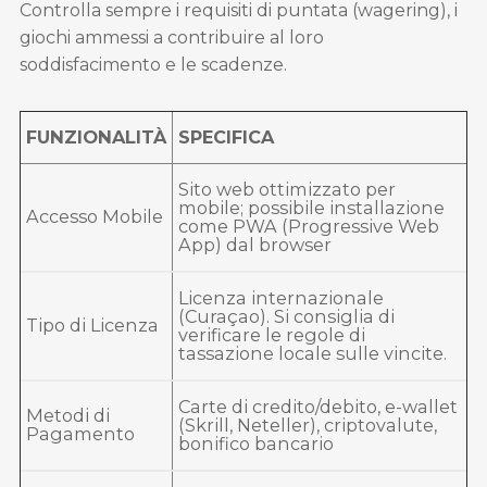
Controlla sempre i requisiti di puntata (wagering), i
giochi ammessi a contribuire al loro
soddisfacimento e le scadenze.
FUNZIONALITÀ
SPECIFICA
Sito web ottimizzato per
mobile; possibile installazione
Accesso Mobile
come PWA (Progressive Web
App) dal browser
Licenza internazionale
(Curaçao). Si consiglia di
Tipo di Licenza
verificare le regole di
tassazione locale sulle vincite.
Carte di credito/debito, e-wallet
Metodi di
(Skrill, Neteller), criptovalute,
Pagamento
bonifico bancario