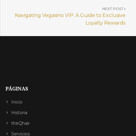
NEXT POST
Navigating Vegasino VIP: A Guide to Exclusive
Loyalty Rewards
PÁGINAS
Inicio
Historia
theQhair
Servicios