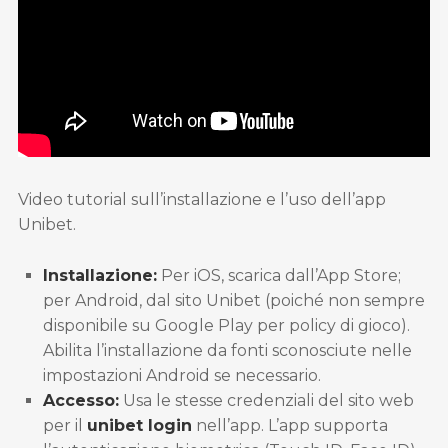
Video tutorial sull’installazione e l’uso dell’app
Unibet.
Installazione:
Per iOS, scarica dall’App Store;
per Android, dal sito Unibet (poiché non sempre
disponibile su Google Play per policy di gioco).
Abilita l’installazione da fonti sconosciute nelle
impostazioni Android se necessario.
Accesso:
Usa le stesse credenziali del sito web
per il
unibet login
nell’app. L’app supporta