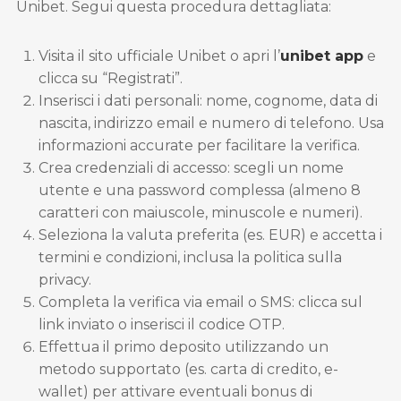
Unibet. Segui questa procedura dettagliata:
Visita il sito ufficiale Unibet o apri l’
unibet app
e
clicca su “Registrati”.
Inserisci i dati personali: nome, cognome, data di
nascita, indirizzo email e numero di telefono. Usa
informazioni accurate per facilitare la verifica.
Crea credenziali di accesso: scegli un nome
utente e una password complessa (almeno 8
caratteri con maiuscole, minuscole e numeri).
Seleziona la valuta preferita (es. EUR) e accetta i
termini e condizioni, inclusa la politica sulla
privacy.
Completa la verifica via email o SMS: clicca sul
link inviato o inserisci il codice OTP.
Effettua il primo deposito utilizzando un
metodo supportato (es. carta di credito, e-
wallet) per attivare eventuali bonus di