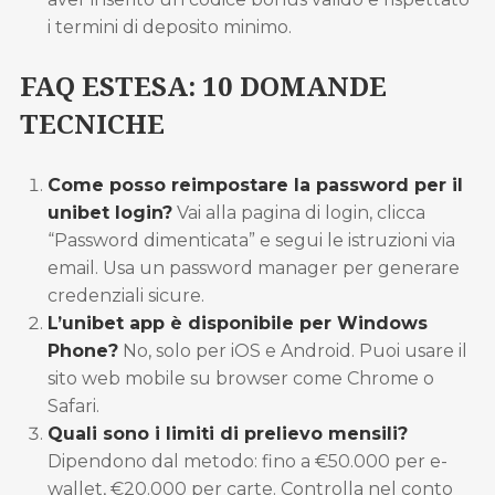
i termini di deposito minimo.
FAQ ESTESA: 10 DOMANDE
TECNICHE
Come posso reimpostare la password per il
unibet login?
Vai alla pagina di login, clicca
“Password dimenticata” e segui le istruzioni via
email. Usa un password manager per generare
credenziali sicure.
L’unibet app è disponibile per Windows
Phone?
No, solo per iOS e Android. Puoi usare il
sito web mobile su browser come Chrome o
Safari.
Quali sono i limiti di prelievo mensili?
Dipendono dal metodo: fino a €50.000 per e-
wallet, €20.000 per carte. Controlla nel conto