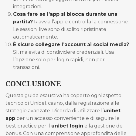
integrazioni.
Cosa fare se l’app si blocca durante una
partita?
Riavvia l’app e controlla la connessione.
Le sessioni live sono di solito ripristinate
automaticamente.
È sicuro collegare l’account ai social media?
Sì, ma evita di condividere credenziali. Usa
l’opzione solo per login rapidi, non per
transazioni.
CONCLUSIONE
Questa guida esaustiva ha coperto ogni aspetto
tecnico di Unibet casino, dalla registrazione alle
strategie avanzate. Ricorda di utilizzare l’
unibet
app
per un accesso conveniente e di seguire le
best practice per il
unibet login
e la gestione dei
bonus. Con una comprensione approfondita delle