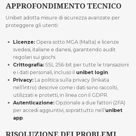
APPROFONDIMENTO TECNICO
Unibet adotta misure di sicurezza avanzate per
proteggere gli utenti:
Licenze:
Opera sotto MGA (Malta) e licenze
svedesi, italiane e danesi, garantendo audit
regolari sui giochi.
Crittografia:
SSL 256-bit per tutte le transazioni
e i dati personali, incluso il
unibet login
.
Privacy:
La politica sulla privacy (linkata
nell’intro) descrive come i dati sono raccolti,
utilizzati e protetti, in linea con il GDPR.
Autenticazione:
Opzionale a due fattori (2FA)
per accedi aggiuntivi, soprattutto nell’
unibet
app
.
RISOLUZIONE DEI PROBLEMI