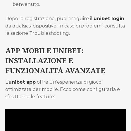
benvenuto.
Dopo la registrazione, puoi eseguire il
unibet login
da qualsiasi dispositivo. In caso di problemi, consulta
la sezione Troubleshooting.
APP MOBILE UNIBET:
INSTALLAZIONE E
FUNZIONALITÀ AVANZATE
L’
unibet app
offre un’esperienza di gioco
ottimizzata per mobile. Ecco come configurarla e
sfruttarne le feature: