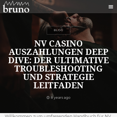
BLOG
NV CASINO
AUSZAHLUNGEN DEEP
DIVE: DER ULTIMATIVE
TROUBLESHOOTING
UND STRATEGIE
LEITFADEN
8 years ago
Willkommen zum umfassenden Handbuch für NV