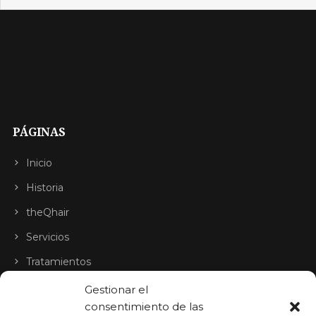
PÁGINAS
Inicio
Historia
theQhair
Servicios
Tratamientos
Blog
Gestionar el
consentimiento de las
Contacto