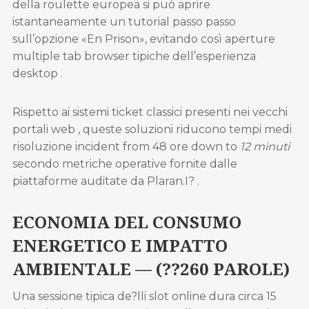
della roulette europea si può aprire
istantaneamente un tutorial passo passo
sull’opzione «En Prison», evitando così aperture
multiple tab browser tipiche dell’esperienza
desktop .
Rispetto ai sistemi ticket classici presenti nei vecchi
portali web , queste soluzioni riducono tempi medi
risoluzione incident from 48 ore down to
12 minuti
secondo metriche operative fornite dalle
piattaforme auditate da Plaran.I? .
ECONOMIA DEL CONSUMO
ENERGETICO E IMPATTO
AMBIENTALE — (??260 PAROLE)
Una sessione tipica de?lli slot online dura circa 15