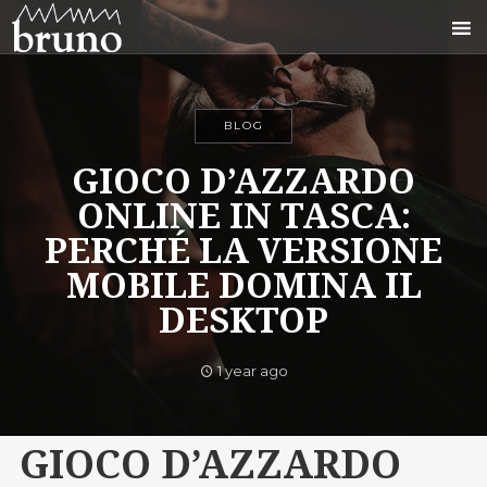
BLOG
GIOCO D’AZZARDO
ONLINE IN TASCA:
PERCHÉ LA VERSIONE
MOBILE DOMINA IL
DESKTOP
1 year ago
GIOCO D’AZZARDO