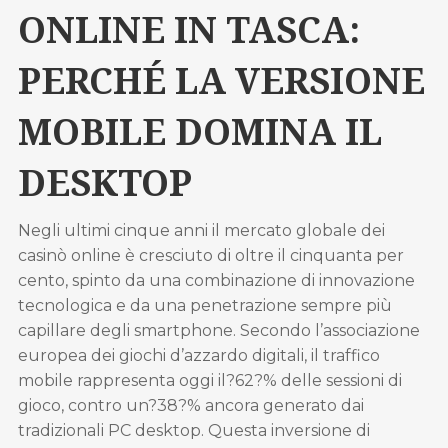
ONLINE IN TASCA:
PERCHÉ LA VERSIONE
MOBILE DOMINA IL
DESKTOP
Negli ultimi cinque anni il mercato globale dei
casinò online è cresciuto di oltre il cinquanta per
cento, spinto da una combinazione di innovazione
tecnologica e da una penetrazione sempre più
capillare degli smartphone. Secondo l’associazione
europea dei giochi d’azzardo digitali, il traffico
mobile rappresenta oggi il?62?% delle sessioni di
gioco, contro un?38?% ancora generato dai
tradizionali PC desktop. Questa inversione di