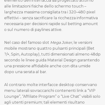
elemento dell’interfaccia sia progettato attorno
alle limitazioni fisiche dello schermo touch –
larghezza massima consigliata tra i 320–480 pixel
effettivi – senza sacrificare la ricchezza informativa
necessaria per decisioni rapide sul betting amount
o sul numero di paylines attive.
Nel caso del famoso slot
Mega Joker
, le versioni
mobile mostrano quattro pulsanti principali (Bet
?/+, Spin, Autoplay), tutti dimensionati almeno 48dp
secondo le linee guida Material Design garantendo
una pressione affidabile anche con dita umide
dopo una serata al bar.
Al contrario molte interfacce desktop conservano
menu laterali sovraccarichi contenenti link a “VIP
Lounge”, “Affiliate Program” o “Live Chat” visibili solo
agli utenti premium; tali elementi risultano