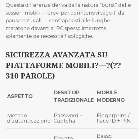
Questa differenza deriva dalla natura “burst” delle
sessioni mobili — brevi periodi intensivi seguiti da
pause naturali — contrapposti alle lunghe
maratone davanti al PC spesso interrotte
solamente da necessità fisiologiche.
SICUREZZA AVANZATA SU
PIATTAFORME MOBILI?—?(??
310 PAROLE)
DESKTOP
MOBILE
ASPETTO
TRADIZIONALE
MODERNO
Metodo
Password +
Fingerprint /
d’autenticazione
Captcha
Face ID + PIN
Basso
Elevato