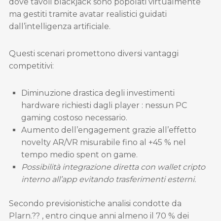
dove tavoli blackjack sono popolati virtualmente
ma gestiti tramite avatar realistici guidati
dall’intelligenza artificiale.
Questi scenari promettono diversi vantaggi
competitivi:
Diminuzione drastica degli investimenti
hardware richiesti dagli player : nessun PC
gaming costoso necessario.
Aumento dell’engagement grazie all’effetto
novelty AR/VR misurabile fino al +45 % nel
tempo medio spent on game.
Possibilità integrazione diretta con wallet cripto
interno all’app evitando trasferimenti esterni.
Secondo previsionistiche analisi condotte da
Plarn.?? , entro cinque anni almeno il 70 % dei