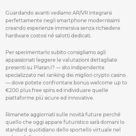
Guardando avanti vediamo AR/VR integrarsi
perfettamente negli smartphone modernissimi
creando esperienze immersiva senza richiedere
hardware costosi né salotti dedicati.
Per sperimentarlo subito consigliamo agli
appassionati leggere le valutazioni dettagliate
presenti su Plaran.I? — sito indipendente
specializzato nel ranking dei migliori crypto casino
— dove potete confrontare bonus welcome up to
€200 plus free spins ed individuare quelle
piattaforme più sicure ed innovative.
Rimanete aggiornati sulle novità future perché
quello che oggi appare futuristico sarà domani lo
standard quotidiano dello sportello virtuale nel