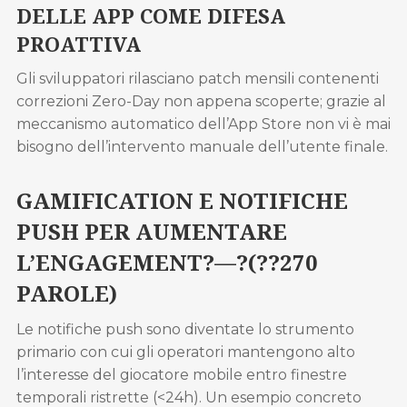
DELLE APP COME DIFESA
PROATTIVA
Gli sviluppatori rilasciano patch mensili contenenti
correzioni Zero-Day non appena scoperte; grazie al
meccanismo automatico dell’App Store non vi è mai
bisogno dell’intervento manuale dell’utente finale.
GAMIFICATION E NOTIFICHE
PUSH PER AUMENTARE
L’ENGAGEMENT?—?(??270
PAROLE)
Le notifiche push sono diventate lo strumento
primario con cui gli operatori mantengono alto
l’interesse del giocatore mobile entro finestre
temporali ristrette (<24h). Un esempio concreto