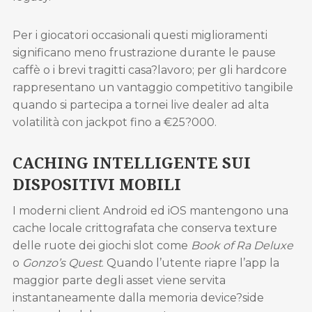
Per i giocatori occasionali questi miglioramenti
significano meno frustrazione durante le pause
caffè o i brevi tragitti casa?lavoro; per gli hardcore
rappresentano un vantaggio competitivo tangibile
quando si partecipa a tornei live dealer ad alta
volatilità con jackpot fino a €25?000.
CACHING INTELLIGENTE SUI
DISPOSITIVI MOBILI
I moderni client Android ed iOS mantengono una
cache locale crittografata che conserva texture
delle ruote dei giochi slot come
Book of Ra Deluxe
o
Gonzo’s Quest
. Quando l’utente riapre l’app la
maggior parte degli asset viene servita
instantaneamente dalla memoria device?side