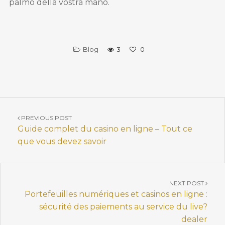
palmo della vostra mano.
Blog
3
0
PREVIOUS POST
Guide complet du casino en ligne – Tout ce
que vous devez savoir
NEXT POST
Portefeuilles numériques et casinos en ligne :
sécurité des paiements au service du live?
dealer