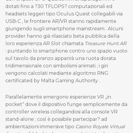
dotati fino a ?30 TFLOPS? computazionali ed
headsets leggeri tipo Oculus Quest collegabili via
USB-C , le frontiere AR/VR stanno rapidamente
giungendo sugli smartphone mainstream . Alcuni
provider hanno già rilasciato beta pubblica della
loro esperienza AR Slot chiamata
Treasure Hunt AR
: puntando lo smartphone contro uno spazio vuoto
sul tavolo da pranzo apparirà una ruota dorata
tridimensionale con simbolismi animati ; i giri
vengono calcolati mediante algoritmo RNG
certificated by Malta Gaming Authority .
Parallelamente emergono esperienze VR „in
pocket“ dove il dispositivo funge semplicemente da
controller wireless collegandosi alla console VR
stand-alone ; così è possibile partecipar? ad
ambientazioni immersive tipo
Casino Royale Virtual