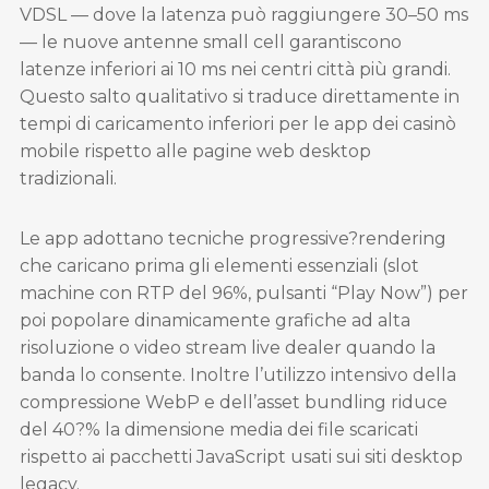
VDSL — dove la latenza può raggiungere 30–50 ms
— le nuove antenne small cell garantiscono
latenze inferiori ai 10 ms nei centri città più grandi.
Questo salto qualitativo si traduce direttamente in
tempi di caricamento inferiori per le app dei casinò
mobile rispetto alle pagine web desktop
tradizionali.
Le app adottano tecniche progressive?rendering
che caricano prima gli elementi essenziali (slot
machine con RTP del 96%, pulsanti “Play Now”) per
poi popolare dinamicamente grafiche ad alta
risoluzione o video stream live dealer quando la
banda lo consente. Inoltre l’utilizzo intensivo della
compressione WebP e dell’asset bundling riduce
del 40?% la dimensione media dei file scaricati
rispetto ai pacchetti JavaScript usati sui siti desktop
legacy.