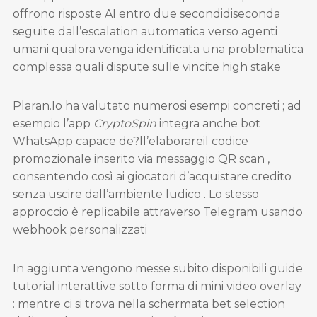
offrono risposte AI entro due secondidi­seconda
seguite dall’escalation automatica verso agenti
umani qualora venga identificata una problematica
complessa quali dispute sulle vincite high stake
Plaran.Io ha valutato numerosi esempi concreti ; ad
esempio l’app
CryptoSpin
integra anche bot
WhatsApp capace de?ll’elaborareil codice
promozionale inserito via messaggio QR scan ,
consentendo così ai giocatori d’acquistare credito
senza uscire dall’ambiente ludico . Lo stesso
approccio è replicabile attraverso Telegram usando
webhook personalizzati
In aggiunta vengono messe subito disponibili guide
tutorial interattive sotto forma di mini video overlay
: mentre ci si trova nella schermata bet selection