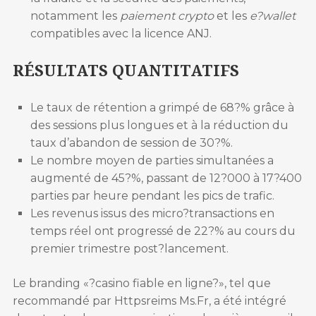
notamment les
paiement crypto
et les
e?wallet
compatibles avec la licence ANJ.
RÉSULTATS QUANTITATIFS
Le taux de rétention a grimpé de 68?% grâce à
des sessions plus longues et à la réduction du
taux d’abandon de session de 30?%.
Le nombre moyen de parties simultanées a
augmenté de 45?%, passant de 12?000 à 17?400
parties par heure pendant les pics de trafic.
Les revenus issus des micro?transactions en
temps réel ont progressé de 22?% au cours du
premier trimestre post?lancement.
Le branding «?casino fiable en ligne?», tel que
recommandé par Httpsreims Ms.Fr, a été intégré