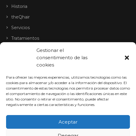
Historia
theQhair
Servicios
Tratamientos
Blog
Gestionar el
consentimiento de las
Contacto
cookies
Para ofrecer las mejores experiencias, utilizamos tecnologías como las
Calle Almte. Baldasano, 8, 30204
cookies para almacenar y/o acceder a la información del dispositivo. El
consentimiento de estas tecnologías nos permitirá procesar datos como
Cartagena, Murcia
el comportamiento de navegación o las identificaciones únicas en este
Lunes – Viernes: 9:30 – 13:30, 16:30 – 20:30
sitio. No consentir o retirar el consentimiento, puede afectar
negativamente a ciertas características y funciones.
Sábado: 9:30 – 14:00
Teléfono:
968 12 64 40
Aceptar
Denegar