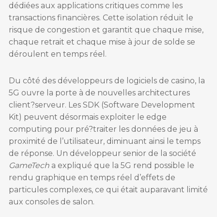
dédiées aux applications critiques comme les
transactions financières. Cette isolation réduit le
risque de congestion et garantit que chaque mise,
chaque retrait et chaque mise à jour de solde se
déroulent en temps réel.
Du côté des développeurs de logiciels de casino, la
5G ouvre la porte à de nouvelles architectures
client?serveur. Les SDK (Software Development
Kit) peuvent désormais exploiter le edge
computing pour pré?traiter les données de jeu à
proximité de l’utilisateur, diminuant ainsi le temps
de réponse. Un développeur senior de la société
GameTech
a expliqué que la 5G rend possible le
rendu graphique en temps réel d’effets de
particules complexes, ce qui était auparavant limité
aux consoles de salon.