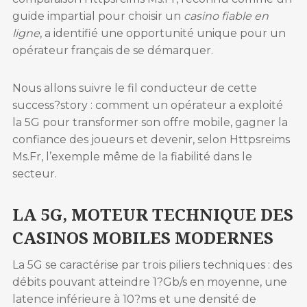
guide impartial pour choisir un
casino fiable en
ligne
, a identifié une opportunité unique pour un
opérateur français de se démarquer.
Nous allons suivre le fil conducteur de cette
success?story : comment un opérateur a exploité
la 5G pour transformer son offre mobile, gagner la
confiance des joueurs et devenir, selon Httpsreims
Ms.Fr, l’exemple même de la fiabilité dans le
secteur.
LA 5G, MOTEUR TECHNIQUE DES
CASINOS MOBILES MODERNES
La 5G se caractérise par trois piliers techniques : des
débits pouvant atteindre 1?Gb/s en moyenne, une
latence inférieure à 10?ms et une densité de