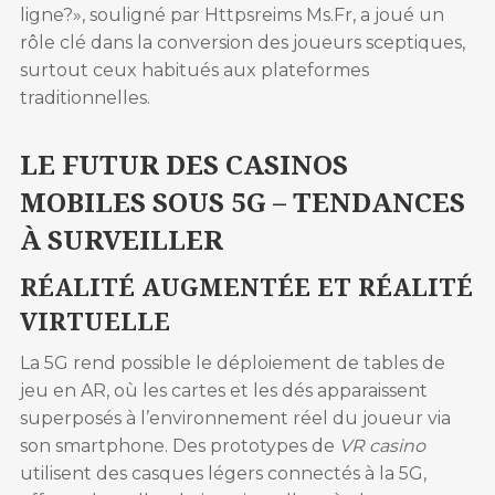
ligne?», souligné par Httpsreims Ms.Fr, a joué un
rôle clé dans la conversion des joueurs sceptiques,
surtout ceux habitués aux plateformes
traditionnelles.
LE FUTUR DES CASINOS
MOBILES SOUS 5G – TENDANCES
À SURVEILLER
RÉALITÉ AUGMENTÉE ET RÉALITÉ
VIRTUELLE
La 5G rend possible le déploiement de tables de
jeu en AR, où les cartes et les dés apparaissent
superposés à l’environnement réel du joueur via
son smartphone. Des prototypes de
VR casino
utilisent des casques légers connectés à la 5G,