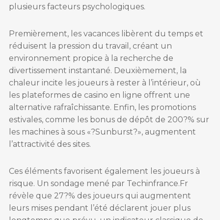
plusieurs facteurs psychologiques.
Premièrement, les vacances libèrent du temps et
réduisent la pression du travail, créant un
environnement propice à la recherche de
divertissement instantané. Deuxièmement, la
chaleur incite les joueurs à rester à l’intérieur, où
les plateformes de casino en ligne offrent une
alternative rafraîchissante. Enfin, les promotions
estivales, comme les bonus de dépôt de 200?% sur
les machines à sous «?Sunburst?», augmentent
l’attractivité des sites.
Ces éléments favorisent également les joueurs à
risque. Un sondage mené par Techinfrance.Fr
révèle que 27?% des joueurs qui augmentent
leurs mises pendant l’été déclarent jouer plus