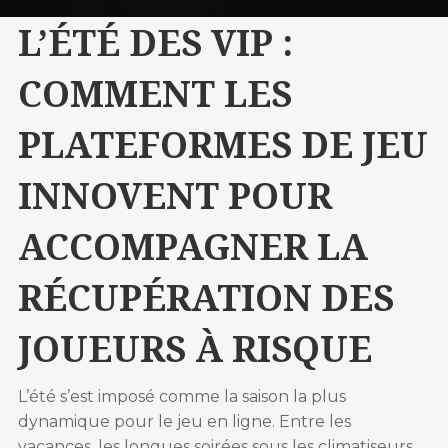
L’ÉTÉ DES VIP :
COMMENT LES
PLATEFORMES DE JEU
INNOVENT POUR
ACCOMPAGNER LA
RÉCUPÉRATION DES
JOUEURS À RISQUE
L’été s’est imposé comme la saison la plus
dynamique pour le jeu en ligne. Entre les
vacances, les longues soirées sous les climatiseurs