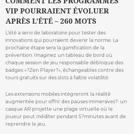
COMMENT LES PROGRAMMES
VIP POURRAIENT ÉVOLUER
APRÈS L’ÉTÉ – 260 MOTS
L’été a servi de laboratoire pour tester des
innovations qui pourraient devenir la norme. La
prochaine étape sera la gamification de la
prévention. Imaginez un tableau de bord où
chaque session de jeu responsable débloque des
badges «?Zen Player?», échangeables contre des
tours gratuits sur des slots à faible volatilité.
Les extensions mobiles intégreront la réalité
augmentée pour offrir des pauses immersives?: un
casque AR projette une plage virtuelle où le
joueur peut méditer pendant 5?minutes avant de
reprendre le jeu.