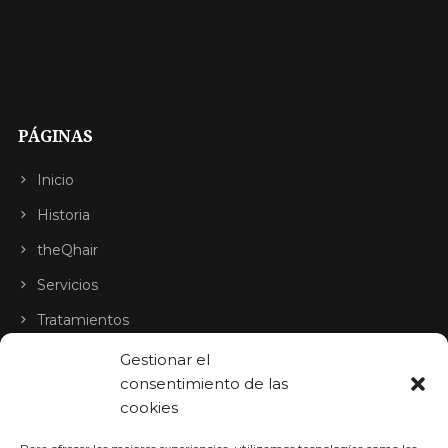
PÁGINAS
Inicio
Historia
theQhair
Servicios
Tratamientos
Blog
Gestionar el
consentimiento de las
Contacto
cookies