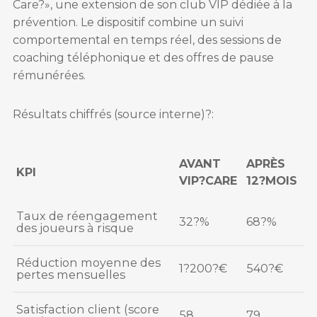
Care?», une extension de son club VIP dédiée à la
prévention. Le dispositif combine un suivi
comportemental en temps réel, des sessions de
coaching téléphonique et des offres de pause
rémunérées.
Résultats chiffrés (source interne)?:
AVANT
APRÈS
KPI
VIP?CARE
12?MOIS
Taux de réengagement
32?%
68?%
des joueurs à risque
Réduction moyenne des
1?200?€
540?€
pertes mensuelles
Satisfaction client (score
58
79