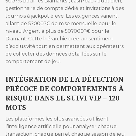
500?% pour les Diamants), cash?back quotidien,
gestionnaire de compte dédié et invitations à des
tournois à jackpot élevé. Les exigences varient,
allant de 5?000?€ de mise mensuelle pour le
niveau Argent à plus de 50?000?€ pour le
Diamant. Cette hiérarchie crée un sentiment
d’exclusivité tout en permettant aux opérateurs
de collecter des données détaillées sur le
comportement de jeu.
INTÉGRATION DE LA DÉTECTION
PRÉCOCE DE COMPORTEMENTS À
RISQUE DANS LE SUIVI VIP – 120
MOTS
Les plateformes les plus avancées utilisent
l’intelligence artificielle pour analyser chaque
transaction, chaque pari et chaque session de jeu.