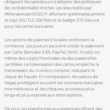
obligeant les opérateurs à adopter des politiques
de confidentialité strictes. Les sites testés par
Millenairecaen2025.Fr affichent systématiquement
le logo SSL/TLS 256?bits et le badge 3?D Secure
pour les cartes bancaires.
Les options de paiement locales renforcent la
confiance. Les joueurs peuvent choisir le paiement
par Carte Bancaire (CB), PayPal, Skrill, Trustly ou
même des crypto?monnaies via des passerelles
certifiées. Le tokenisation des cartes empêche la
transmission du numéro complet, réduisant le
risque de fraude. En comparaison, les casinos de
Vegas privilégient souvent les virements bancaires
internationaux et les chèques, processus plus
longs et plus exposés aux interceptions.
De plus, les plateformes européennes offrent des