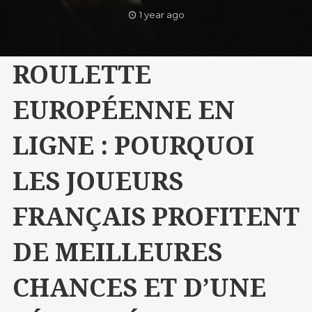
1 year ago
ROULETTE
EUROPÉENNE EN
LIGNE : POURQUOI
LES JOUEURS
FRANÇAIS PROFITENT
DE MEILLEURES
CHANCES ET D’UNE