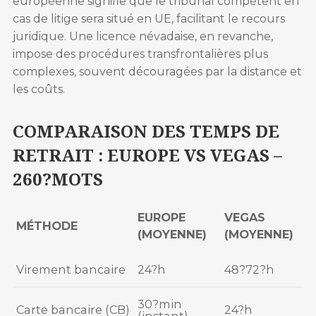
européenne signifie que le tribunal compétent en
cas de litige sera situé en UE, facilitant le recours
juridique. Une licence névadaise, en revanche,
impose des procédures transfrontalières plus
complexes, souvent découragées par la distance et
les coûts.
COMPARAISON DES TEMPS DE
RETRAIT : EUROPE VS VEGAS –
260?MOTS
EUROPE
VEGAS
MÉTHODE
(MOYENNE)
(MOYENNE)
Virement bancaire
24?h
48?72?h
30?min
Carte bancaire (CB)
24?h
(instant)