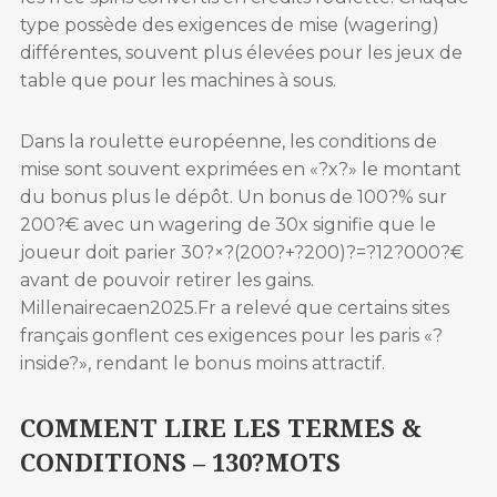
type possède des exigences de mise (wagering)
différentes, souvent plus élevées pour les jeux de
table que pour les machines à sous.
Dans la roulette européenne, les conditions de
mise sont souvent exprimées en «?x?» le montant
du bonus plus le dépôt. Un bonus de 100?% sur
200?€ avec un wagering de 30x signifie que le
joueur doit parier 30?×?(200?+?200)?=?12?000?€
avant de pouvoir retirer les gains.
Millenairecaen2025.Fr a relevé que certains sites
français gonflent ces exigences pour les paris «?
inside?», rendant le bonus moins attractif.
COMMENT LIRE LES TERMES &
CONDITIONS – 130?MOTS