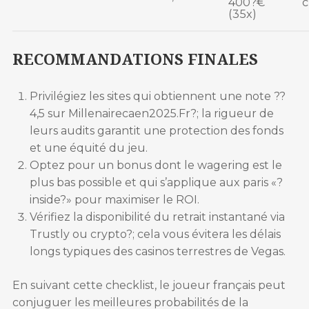
400?€
c
(35x)
RECOMMANDATIONS FINALES
Privilégiez les sites qui obtiennent une note ??
4,5 sur Millenairecaen2025.Fr?; la rigueur de
leurs audits garantit une protection des fonds
et une équité du jeu.
Optez pour un bonus dont le wagering est le
plus bas possible et qui s’applique aux paris «?
inside?» pour maximiser le ROI.
Vérifiez la disponibilité du retrait instantané via
Trustly ou crypto?; cela vous évitera les délais
longs typiques des casinos terrestres de Vegas.
En suivant cette checklist, le joueur français peut
conjuguer les meilleures probabilités de la