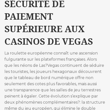
SÉCURITÉ DE
PAIEMENT
SUPÉRIEURE AUX
CASINOS DE VEGAS
La roulette européenne connaît une ascension
fulgurante sur les plateformes françaises. Alors
que les néons de Las?Vegas continuent de séduire
les touristes, les joueurs hexagonaux découvrent
que le tableau de bord numérique offre non
seulement des cotes plus favorables, mais aussi
une transparence que les salles de jeu terrestres
peinent à égaler. Cette évolution s’explique par
deux phénomènes complémentaires?: la structure
même du jeu européen, qui élimine le double