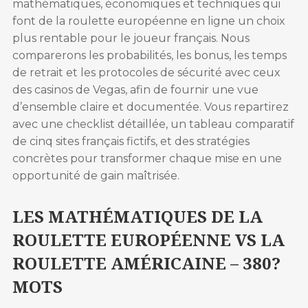
mathématiques, économiques et techniques qui
font de la roulette européenne en ligne un choix
plus rentable pour le joueur français. Nous
comparerons les probabilités, les bonus, les temps
de retrait et les protocoles de sécurité avec ceux
des casinos de Vegas, afin de fournir une vue
d’ensemble claire et documentée. Vous repartirez
avec une checklist détaillée, un tableau comparatif
de cinq sites français fictifs, et des stratégies
concrètes pour transformer chaque mise en une
opportunité de gain maîtrisée.
LES MATHÉMATIQUES DE LA
ROULETTE EUROPÉENNE VS LA
ROULETTE AMÉRICAINE – 380?
MOTS