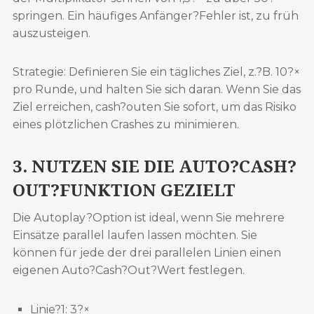
springen. Ein häufiges Anfänger?Fehler ist, zu früh
auszusteigen.
Strategie: Definieren Sie ein tägliches Ziel, z.?B. 10?×
pro Runde, und halten Sie sich daran. Wenn Sie das
Ziel erreichen, cash?outen Sie sofort, um das Risiko
eines plötzlichen Crashes zu minimieren.
3. NUTZEN SIE DIE AUTO?CASH?
OUT?FUNKTION GEZIELT
Die Autoplay?Option ist ideal, wenn Sie mehrere
Einsätze parallel laufen lassen möchten. Sie
können für jede der drei parallelen Linien einen
eigenen Auto?Cash?Out?Wert festlegen.
Linie?1: 3?×