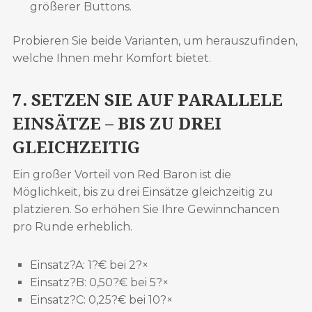
größerer Buttons.
Probieren Sie beide Varianten, um herauszufinden,
welche Ihnen mehr Komfort bietet.
7. SETZEN SIE AUF PARALLELE
EINSÄTZE – BIS ZU DREI
GLEICHZEITIG
Ein großer Vorteil von Red Baron ist die
Möglichkeit, bis zu drei Einsätze gleichzeitig zu
platzieren. So erhöhen Sie Ihre Gewinnchancen
pro Runde erheblich.
Einsatz?A: 1?€ bei 2?×
Einsatz?B: 0,50?€ bei 5?×
Einsatz?C: 0,25?€ bei 10?×