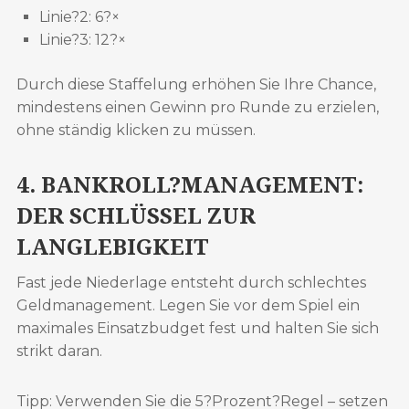
Linie?2: 6?×
Linie?3: 12?×
Durch diese Staffelung erhöhen Sie Ihre Chance,
mindestens einen Gewinn pro Runde zu erzielen,
ohne ständig klicken zu müssen.
4. BANKROLL?MANAGEMENT:
DER SCHLÜSSEL ZUR
LANGLEBIGKEIT
Fast jede Niederlage entsteht durch schlechtes
Geldmanagement. Legen Sie vor dem Spiel ein
maximales Einsatzbudget fest und halten Sie sich
strikt daran.
Tipp: Verwenden Sie die 5?Prozent?Regel – setzen