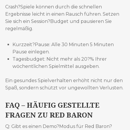
Crash?Spiele können durch die schnellen
Ergebnisse leicht in einen Rausch führen. Setzen
Sie sich ein Session?Budget und pausieren Sie
regelmäßig.
Kurzzeit?Pause: Alle 30 Minuten 5 Minuten
Pause einlegen.
Tagesbudget: Nicht mehr als 20?% Ihrer
wöchentlichen Spielmittel ausgeben.
Ein gesundes Spielverhalten erhöht nicht nur den
Spaß, sondern schützt vor ungewollten Verlusten.
FAQ – HÄUFIG GESTELLTE
FRAGEN ZU RED BARON
Q: Gibt es einen Demo?Modus für Red Baron?