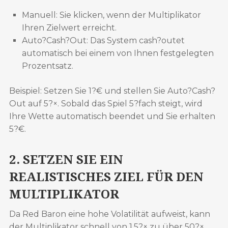
Manuell: Sie klicken, wenn der Multiplikator
Ihren Zielwert erreicht.
Auto?Cash?Out: Das System cash?outet
automatisch bei einem von Ihnen festgelegten
Prozentsatz.
Beispiel: Setzen Sie 1?€ und stellen Sie Auto?Cash?
Out auf 5?×. Sobald das Spiel 5?fach steigt, wird
Ihre Wette automatisch beendet und Sie erhalten
5?€.
2. SETZEN SIE EIN
REALISTISCHES ZIEL FÜR DEN
MULTIPLIKATOR
Da Red Baron eine hohe Volatilität aufweist, kann
der Multiplikator schnell von 1,5?× zu über 50?×