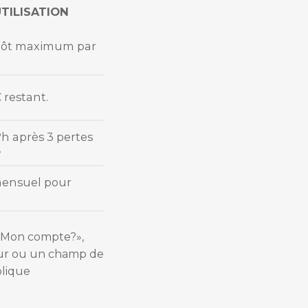
UTILISATION
pôt maximum par
 restant.
h après 3 pertes
.
mensuel pour
 «?Mon compte?»,
eur ou un champ de
plique