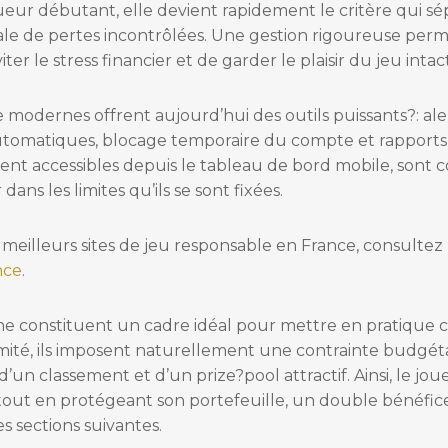
eur débutant, elle devient rapidement le critère qui sépa
rale de pertes incontrôlées. Une gestion rigoureuse per
ter le stress financier et de garder le plaisir du jeu intact
e modernes offrent aujourd’hui des outils puissants?: ale
utomatiques, blocage temporaire du compte et rapports d’
vent accessibles depuis le tableau de bord mobile, sont 
 dans les limites qu’ils se sont fixées.
 meilleurs sites de jeu responsable en France, consulte
nce
.
gne constituent un cadre idéal pour mettre en pratique c
imité, ils imposent naturellement une contrainte budgéta
 d’un classement et d’un prize?pool attractif. Ainsi, le jo
 tout en protégeant son portefeuille, un double bénéfi
es sections suivantes.