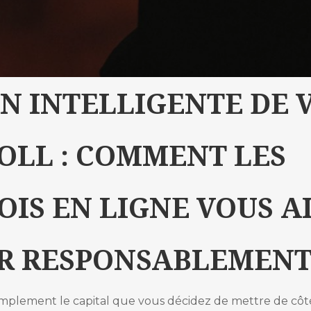
N INTELLIGENTE DE 
OLL : COMMENT LES
IS EN LIGNE VOUS A
ER RESPONSABLEMEN
 simplement le capital que vous décidez de mettre de côt