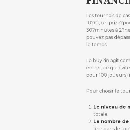
FINANCI
Les tournois de ca
10?€), un prize?po
30?minutes à 2?heu
pouvez pas dépasse
le temps.
Le buy?in agit com
entrer, ce qui évit
pour 100 joueurs) i
Pour choisir le tou
Le niveau de 
totale.
Le nombre de 
finir dans le to