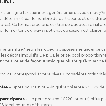
ÈRE
sino en ligne fonctionnent généralement avec un buy?in
ol déterminé par le nombre de participants et une durée
res). Ce format crée une contrainte budgétaire nature
r le montant du buy?in, et chaque session est claireme
me un filtre?: seuls les joueurs disposés à engager ce c
e les dépôts impulsifs. De plus, le prize?pool proportionn
ncite à jouer de façon stratégique plutôt qu’à miser de f
rnoi qui correspond à votre niveau, considérez trois critè
mise
– Optez pour un buy?in qui représente 5?10?% de 
participants
– Un petit groupe (10?20 joueurs) offre p
p?3, idéal pour les débutants.