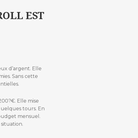
ROLL EST
ux d’argent. Elle
omies. Sans cette
tielles.
200?€. Elle mise
 quelques tours. En
 budget mensuel.
situation.