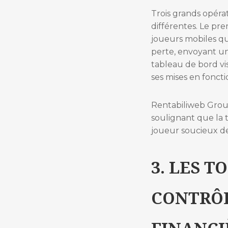
Trois grands opéra
différentes. Le pr
joueurs mobiles qu
perte, envoyant un
tableau de bord vis
ses mises en fonc
Rentabiliweb Group
soulignant que la t
joueur soucieux de
3. LES 
CONTRÔL