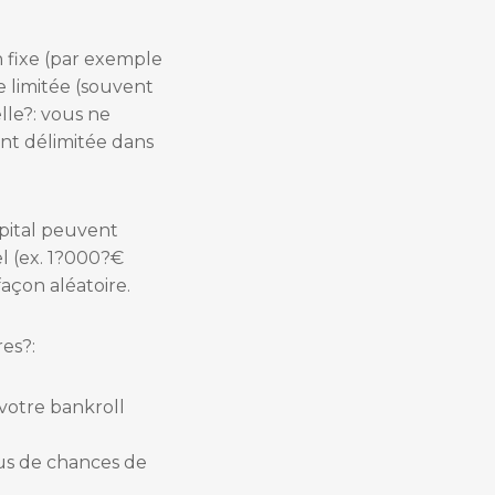
 fixe (par exemple
 limitée (souvent
lle?: vous ne
nt délimitée dans
apital peuvent
el (ex. 1?000?€
açon aléatoire.
res?:
votre bankroll
lus de chances de