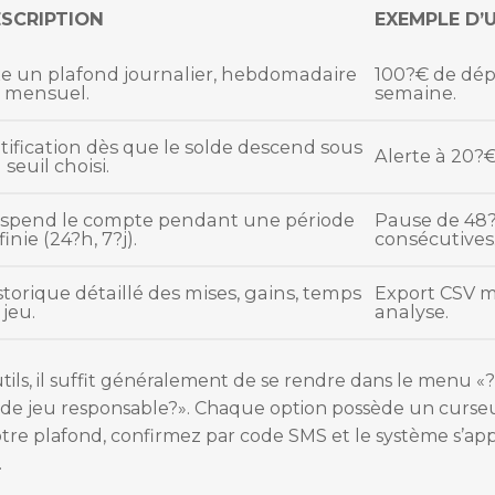
SCRIPTION
EXEMPLE D’
xe un plafond journalier, hebdomadaire
100?€ de dé
 mensuel.
semaine.
tification dès que le solde descend sous
Alerte à 20?€
 seuil choisi.
spend le compte pendant une période
Pause de 48?
inie (24?h, 7?j).
consécutives
storique détaillé des mises, gains, temps
Export CSV 
 jeu.
analyse.
utils, il suffit généralement de se rendre dans le menu
 de jeu responsable?». Chaque option possède un curs
 votre plafond, confirmez par code SMS et le système s’ap
.