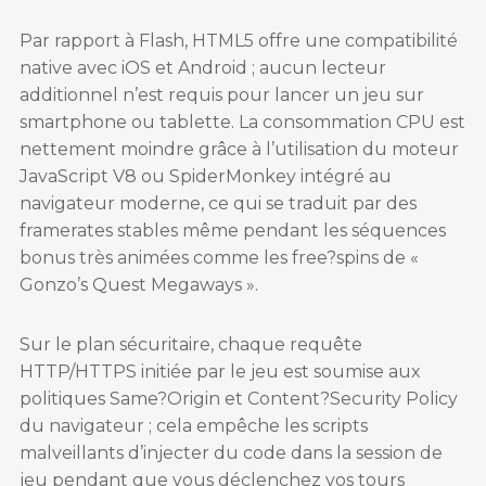
Par rapport à Flash, HTML5 offre une compatibilité
native avec iOS et Android ; aucun lecteur
additionnel n’est requis pour lancer un jeu sur
smartphone ou tablette. La consommation CPU est
nettement moindre grâce à l’utilisation du moteur
JavaScript V8 ou SpiderMonkey intégré au
navigateur moderne, ce qui se traduit par des
framerates stables même pendant les séquences
bonus très animées comme les free?spins de «
Gonzo’s Quest Megaways ».
Sur le plan sécuritaire, chaque requête
HTTP/HTTPS initiée par le jeu est soumise aux
politiques Same?Origin et Content?Security Policy
du navigateur ; cela empêche les scripts
malveillants d’injecter du code dans la session de
jeu pendant que vous déclenchez vos tours