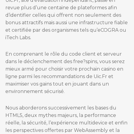
Uic.Fr, site d’évaluation indépendant, passe en
revue plus d’une centaine de plateformes afin
d’identifier celles qui offrent non seulement des
bonus attractifs mais aussi une infrastructure fiable
et certifiée par des organismes tels qu’eCOGRA ou
iTech Labs.
En comprenant le rôle du code client et serveur
dans le déclenchement des free?spins, vous serez
mieux armé pour choisir votre prochain casino en
ligne parmi les recommandations de Uic.Fr et
maximiser vos gains tout en jouant dans un
environnement sécurisé.
Nous aborderons successivement les bases du
HTML5, deux mythes majeurs, la performance
réelle, la sécurité, l’expérience multidevice et enfin
les perspectives offertes par WebAssembly et la