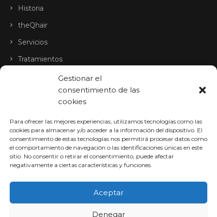
Historia
theQhair
Servicios
Tratamientos
Blog
Gestionar el
consentimiento de las
Contacto
cookies
Para ofrecer las mejores experiencias, utilizamos tecnologías como las
Calle Almte. Baldasano, 8, 30204
cookies para almacenar y/o acceder a la información del dispositivo. El
consentimiento de estas tecnologías nos permitirá procesar datos como
Cartagena, Murcia
el comportamiento de navegación o las identificaciones únicas en este
Lunes – Viernes: 9:30 – 13:30, 16:30 – 20:30
sitio. No consentir o retirar el consentimiento, puede afectar
Sábado: 9:30 – 14:00
negativamente a ciertas características y funciones.
Teléfono:
968 12 64 40
Aceptar
Denegar