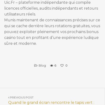
Uic.Fr – plateforme indépendante qui compile
licences officielles, audits indépendants et retours
utilisateurs réels.
Munis maintenant de connaissances précises sur ce
qui se cache derrière leurs rotations gratuites, vous
pouvez exploiter pleinement vos prochains bonus
casino tout en profitant d’une expérience ludique
sûre et moderne.
Blog
6
0
PREVIOUS POST
Quand le grand écran rencontre le tapis vert :