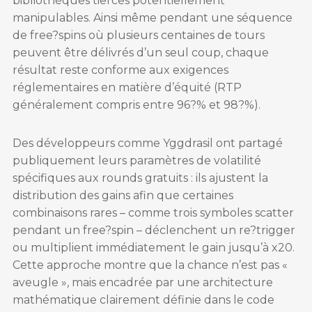
bibliothèques tierces potentiellement
manipulables. Ainsi même pendant une séquence
de free?spins où plusieurs centaines de tours
peuvent être délivrés d’un seul coup, chaque
résultat reste conforme aux exigences
réglementaires en matière d’équité (RTP
généralement compris entre 96?% et 98?%).
Des développeurs comme Yggdrasil ont partagé
publiquement leurs paramètres de volatilité
spécifiques aux rounds gratuits : ils ajustent la
distribution des gains afin que certaines
combinaisons rares – comme trois symboles scatter
pendant un free?spin – déclenchent un re?trigger
ou multiplient immédiatement le gain jusqu’à x20.
Cette approche montre que la chance n’est pas «
aveugle », mais encadrée par une architecture
mathématique clairement définie dans le code