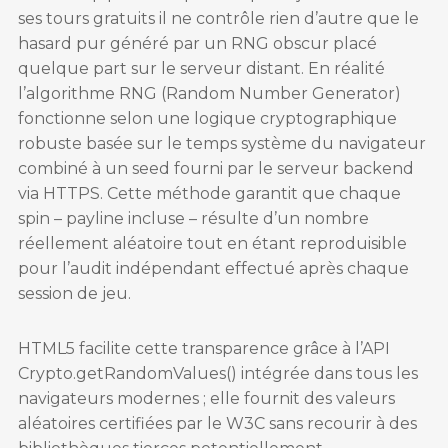
ses tours gratuits il ne contrôle rien d’autre que le
hasard pur généré par un RNG obscur placé
quelque part sur le serveur distant. En réalité
l’algorithme RNG (Random Number Generator)
fonctionne selon une logique cryptographique
robuste basée sur le temps système du navigateur
combiné à un seed fourni par le serveur backend
via HTTPS. Cette méthode garantit que chaque
spin – payline incluse – résulte d’un nombre
réellement aléatoire tout en étant reproduisible
pour l’audit indépendant effectué après chaque
session de jeu.
HTML5 facilite cette transparence grâce à l’API
Crypto.getRandomValues() intégrée dans tous les
navigateurs modernes ; elle fournit des valeurs
aléatoires certifiées par le W3C sans recourir à des