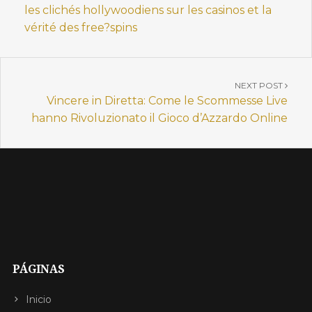
les clichés hollywoodiens sur les casinos et la
vérité des free?spins
NEXT POST
Vincere in Diretta: Come le Scommesse Live
hanno Rivoluzionato il Gioco d’Azzardo Online
PÁGINAS
Inicio