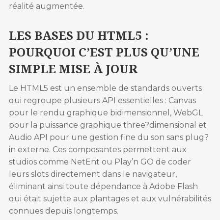
réalité augmentée.
LES BASES DU HTML5 :
POURQUOI C’EST PLUS QU’UNE
SIMPLE MISE À JOUR
Le HTML5 est un ensemble de standards ouverts
qui regroupe plusieurs API essentielles : Canvas
pour le rendu graphique bidimensionnel, WebGL
pour la puissance graphique three?dimensional et
Audio API pour une gestion fine du son sans plug?
in externe. Ces composantes permettent aux
studios comme NetEnt ou Play’n GO de coder
leurs slots directement dans le navigateur,
éliminant ainsi toute dépendance à Adobe Flash
qui était sujette aux plantages et aux vulnérabilités
connues depuis longtemps.