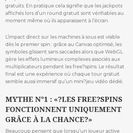
gratuits. En pratique cela signifie que les jackpots
affichés lors d’un round gratuit sont vérifiables au
moment même où ils apparaissent à l’écran.
L’impact direct sur les machines à sous est visible
dès le premier spin : grâce au Canvas optimisé, les
symboles glissent sans saccades alors que WebGL
gère les effets lumineux complexes associés aux
multiplicateurs pendant les free?spins. Le résultat
final est une expérience où chaque tour gratuit
semble aussi immersif qu’un mini?jeu vidéo dédié.
MYTHE N°1 : «?LES FREE?SPINS
FONCTIONNENT UNIQUEMENT
GRÂCE À LA CHANCE?»
Beaucoup pensent que lorsqu’un joueur active