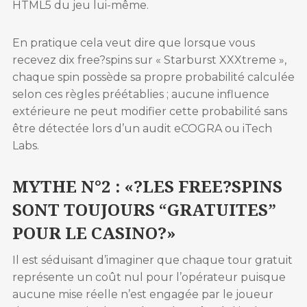
HTML5 du jeu lui-même.
En pratique cela veut dire que lorsque vous
recevez dix free?spins sur « Starburst XXXtreme »,
chaque spin possède sa propre probabilité calculée
selon ces règles préétablies ; aucune influence
extérieure ne peut modifier cette probabilité sans
être détectée lors d’un audit eCOGRA ou iTech
Labs.
MYTHE N°2 : «?LES FREE?SPINS
SONT TOUJOURS “GRATUITES”
POUR LE CASINO?»
Il est séduisant d’imaginer que chaque tour gratuit
représente un coût nul pour l’opérateur puisque
aucune mise réelle n’est engagée par le joueur