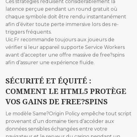
Ces stratégies réduisent considérablement la
latence perçue pendant un round gratuit où
chaque symbole doit être rendu instantanément
afin d’éviter toute perte immersive lors des re-
triggers fréquents.
Uic.Fr recommande toujours aux joueurs de
vérifier si leur appareil supporte Service Workers
avant d’accepter une offre massive de free?spins
afin d’assurer une expérience fluide.
SÉCURITÉ ET ÉQUITÉ :
COMMENT LE HTML5 PROTÈGE
VOS GAINS DE FREE?SPINS
Le modèle Same?Origin Policy empêche tout script
provenant d’un domaine tiers d’accéder aux
données sensibles échangées entre votre
navigateur et le serveur du casino pendant un