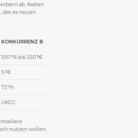
ewerbern ab. Neben
, der es neuen
KONKURRENZ B
100?% bis 250?€
5?€
72?h
UKGC
chnellere
asch nutzen wollen.