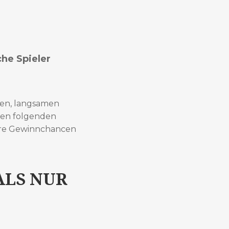
he Spieler
gen, langsamen
den folgenden
Ihre Gewinnchancen
ALS NUR