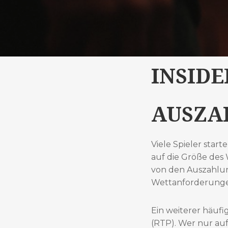
INSIDE
AUSZA
Viele Spieler star
auf die Größe des
von den Auszahlu
Wettanforderunge
Ein weiterer häufi
(RTP). Wer nur auf 