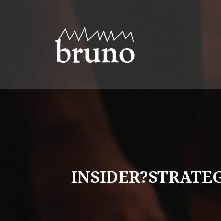
INSIDER?STRATE