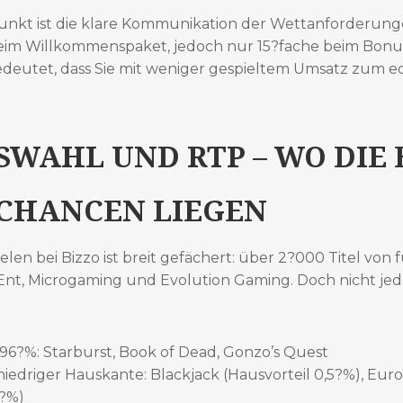
punkt ist die klare Kommunikation der Wettanforderung
im Willkommenspaket, jedoch nur 15?fache beim Bonu
edeutet, dass Sie mit weniger gespieltem Umsatz zum e
SWAHL UND RTP – WO DIE 
CHANCEN LIEGEN
elen bei Bizzo ist breit gefächert: über 2?000 Titel von
nt, Microgaming und Evolution Gaming. Doch nicht jedes
 96?%: Starburst, Book of Dead, Gonzo’s Quest
 niedriger Hauskante: Blackjack (Hausvorteil 0,5?%), Eur
7?%)