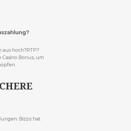
Auszahlung?
ion aus hoch?RTP?
zo Casino Bonus, um
höpfen.
ICHERE
hlungen. Bizzo hat