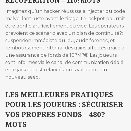
Imaginez qu’un hacker réussisse à injecter du code
malveillant juste avant le tirage. Le jackpot pourrait
être gonflé artificiellement ou vidé. Les opérateurs
prévoient ce scénario avec un plan de continuité?:
suspension immédiate du jeu, audit forensic, et
remboursement intégral des gains affectés grâce à
une assurance de fonds de 10?M?€. Les joueurs
sont informés via le canal de communication dédié,
et le jackpot est relancé après validation du
nouveau seed.
LES MEILLEURES PRATIQUES
POUR LES JOUEURS : SÉCURISER
VOS PROPRES FONDS – 480?
MOTS