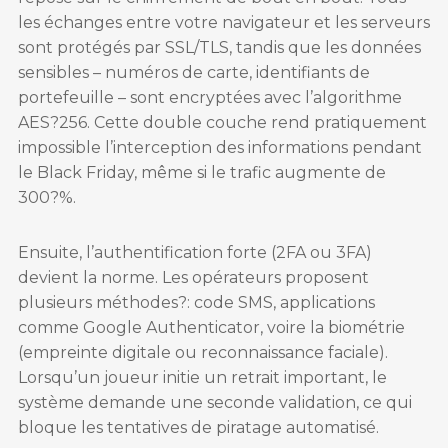
les échanges entre votre navigateur et les serveurs
sont protégés par SSL/TLS, tandis que les données
sensibles – numéros de carte, identifiants de
portefeuille – sont encryptées avec l’algorithme
AES?256. Cette double couche rend pratiquement
impossible l’interception des informations pendant
le Black Friday, même si le trafic augmente de
300?%.
Ensuite, l’authentification forte (2FA ou 3FA)
devient la norme. Les opérateurs proposent
plusieurs méthodes?: code SMS, applications
comme Google Authenticator, voire la biométrie
(empreinte digitale ou reconnaissance faciale).
Lorsqu’un joueur initie un retrait important, le
système demande une seconde validation, ce qui
bloque les tentatives de piratage automatisé.