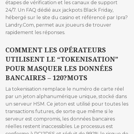
étapes de vérification et les canaux de support
24/7. Un FAQ dédié aux jackpots Black Friday,
hébergé sur le site du casino et référencé par Ipra?
Landry.Com, permet aux joueurs de trouver
rapidement les réponses.
COMMENT LES OPÉRATEURS
UTILISENT LE “TOKENISATION”
POUR MASQUER LES DONNÉES
BANCAIRES – 120?MOTS
La tokenisation remplace le numéro de carte réel
par un jeton alphanumérique unique, stocké dans
un serveur HSM. Ce jeton est utilisé pour toutes les
transactions futures, de sorte que même si le
serveur est compromis, les données bancaires
réelles restent inaccessibles. Le processus est
conforme à PCI?DSS et réduit de 99?% le risque de