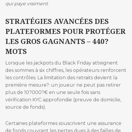
qui paye vraiment
.
STRATÉGIES AVANCÉES DES
PLATEFORMES POUR PROTÉGER
LES GROS GAGNANTS – 440?
MOTS
Lorsque les jackpots du Black Friday atteignent
des sommes à six chiffres, les opérateurs renforcent
les contrôles. La limitation des retraits devient la
première mesure?: un joueur ne peut pas retirer
plus de 10?000?€ en une seule fois sans
vérification KYC approfondie (preuve de domicile,
source de fonds).
Certaines plateformes souscrivent une assurance
de fonds couvrant les pertes dues à des failles de