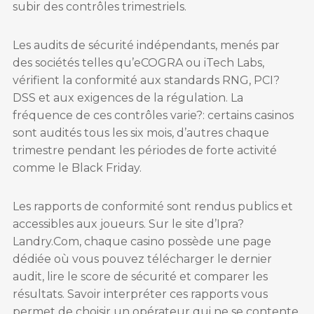
subir des contrôles trimestriels.
Les audits de sécurité indépendants, menés par
des sociétés telles qu’eCOGRA ou iTech Labs,
vérifient la conformité aux standards RNG, PCI?
DSS et aux exigences de la régulation. La
fréquence de ces contrôles varie?: certains casinos
sont audités tous les six mois, d’autres chaque
trimestre pendant les périodes de forte activité
comme le Black Friday.
Les rapports de conformité sont rendus publics et
accessibles aux joueurs. Sur le site d’Ipra?
Landry.Com, chaque casino possède une page
dédiée où vous pouvez télécharger le dernier
audit, lire le score de sécurité et comparer les
résultats. Savoir interpréter ces rapports vous
permet de choisir un opérateur qui ne se contente