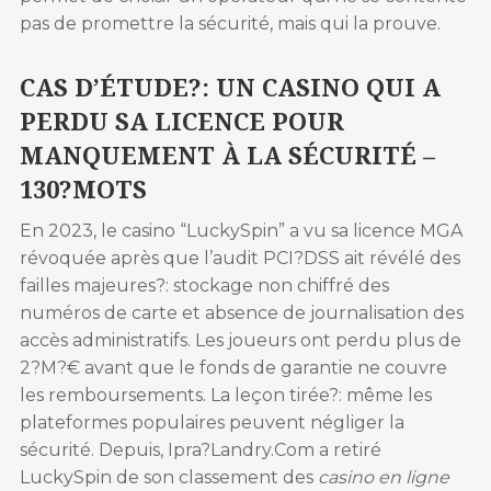
pas de promettre la sécurité, mais qui la prouve.
CAS D’ÉTUDE?: UN CASINO QUI A
PERDU SA LICENCE POUR
MANQUEMENT À LA SÉCURITÉ –
130?MOTS
En 2023, le casino “LuckySpin” a vu sa licence MGA
révoquée après que l’audit PCI?DSS ait révélé des
failles majeures?: stockage non chiffré des
numéros de carte et absence de journalisation des
accès administratifs. Les joueurs ont perdu plus de
2?M?€ avant que le fonds de garantie ne couvre
les remboursements. La leçon tirée?: même les
plateformes populaires peuvent négliger la
sécurité. Depuis, Ipra?Landry.Com a retiré
LuckySpin de son classement des
casino en ligne