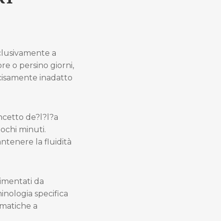
esclusivamente a
re o persino giorni,
ecisamente inadatto
ncetto de?l?l?a
ochi minuti.
tenere la fluidità
limentati da
minologia specifica
omatiche a