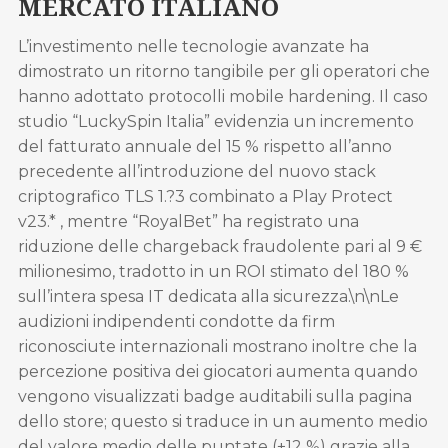
MERCATO ITALIANO
L’investimento nelle tecnologie avanzate ha
dimostrato un ritorno tangibile per gli operatori che
hanno adottato protocolli mobile hardening. Il caso
studio “LuckySpin Italia” evidenzia un incremento
del fatturato annuale del 15 % rispetto all’anno
precedente all’introduzione del nuovo stack
criptografico TLS 1.?3 combinato a Play Protect
v23.* , mentre “RoyalBet” ha registrato una
riduzione delle chargeback fraudolente pari al 9 €
milionesimo, tradotto in un ROI stimato del 180 %
sull’intera spesa IT dedicata alla sicurezza.\n\nLe
audizioni indipendenti condotte da firm
riconosciute internazionali mostrano inoltre che la
percezione positiva dei giocatori aumenta quando
vengono visualizzati badge auditabili sulla pagina
dello store; questo si traduce in un aumento medio
del valore medio delle puntate (+12 %) grazie alla