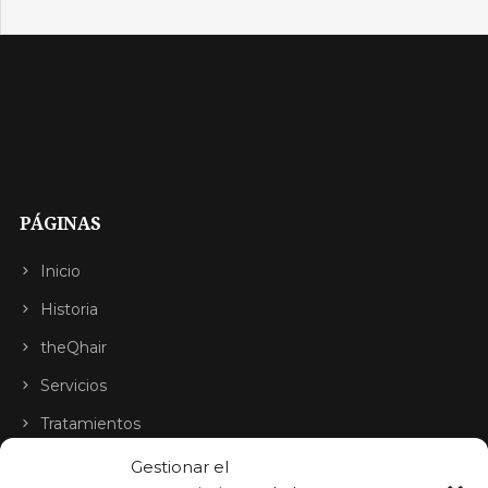
PÁGINAS
Inicio
Historia
theQhair
Servicios
Tratamientos
Blog
Gestionar el