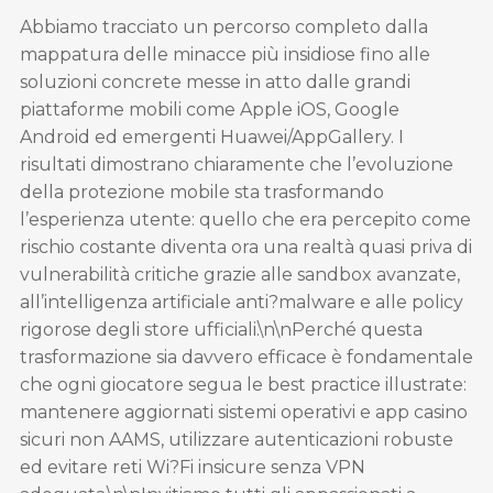
Abbiamo tracciato un percorso completo dalla
mappatura delle minacce più insidiose fino alle
soluzioni concrete messe in atto dalle grandi
piattaforme mobili come Apple iOS, Google
Android ed emergenti Huawei/AppGallery. I
risultati dimostrano chiaramente che l’evoluzione
della protezione mobile sta trasformando
l’esperienza utente: quello che era percepito come
rischio costante diventa ora una realtà quasi priva di
vulnerabilità critiche grazie alle sandbox avanzate,
all’intelligenza artificiale anti?malware e alle policy
rigorose degli store ufficiali.\n\nPerché questa
trasformazione sia davvero efficace è fondamentale
che ogni giocatore segua le best practice illustrate:
mantenere aggiornati sistemi operativi e app casino
sicuri non AAMS, utilizzare autenticazioni robuste
ed evitare reti Wi?Fi insicure senza VPN