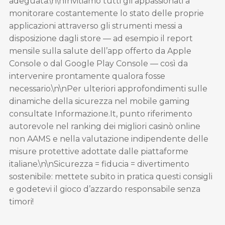
adeguata.\n\nInvitiamo tutti gli appassionati a
monitorare costantemente lo stato delle proprie
applicazioni attraverso gli strumenti messi a
disposizione dagli store — ad esempio il report
mensile sulla salute dell’app offerto da Apple
Console o dal Google Play Console — così da
intervenire prontamente qualora fosse
necessario.\n\nPer ulteriori approfondimenti sulle
dinamiche della sicurezza nel mobile gaming
consultate Informazione.It, punto riferimento
autorevole nel ranking dei migliori casinò online
non AAMS e nella valutazione indipendente delle
misure protettive adottate dalle piattaforme
italiane.\n\nSicurezza = fiducia = divertimento
sostenibile: mettete subito in pratica questi consigli
e godetevi il gioco d’azzardo responsabile senza
timori!