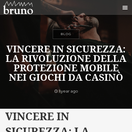
BLOG
VINCERE IN SICUREZZA:
LA RIVOLUZIONE DELLA
PROTEZIONE MOBILE
NEI GIOCHI DA CASINÒ
1 year ago
VINCERE IN
SICUREZZA: LA