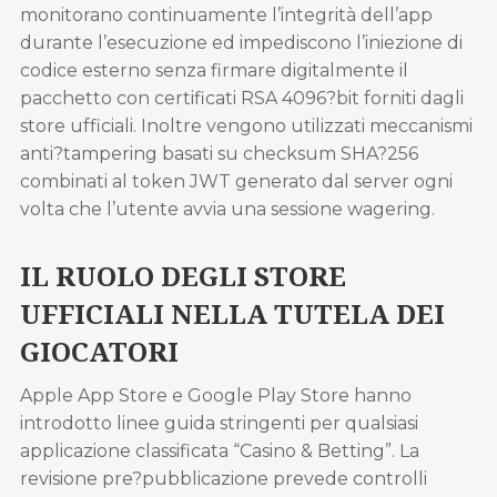
monitorano continuamente l’integrità dell’app
durante l’esecuzione ed impediscono l’iniezione di
codice esterno senza firmare digitalmente il
pacchetto con certificati RSA 4096?bit forniti dagli
store ufficiali. Inoltre vengono utilizzati meccanismi
anti?tampering basati su checksum SHA?256
combinati al token JWT generato dal server ogni
volta che l’utente avvia una sessione wagering.
IL RUOLO DEGLI STORE
UFFICIALI NELLA TUTELA DEI
GIOCATORI
Apple App Store e Google Play Store hanno
introdotto linee guida stringenti per qualsiasi
applicazione classificata “Casino & Betting”. La
revisione pre?pubblicazione prevede controlli