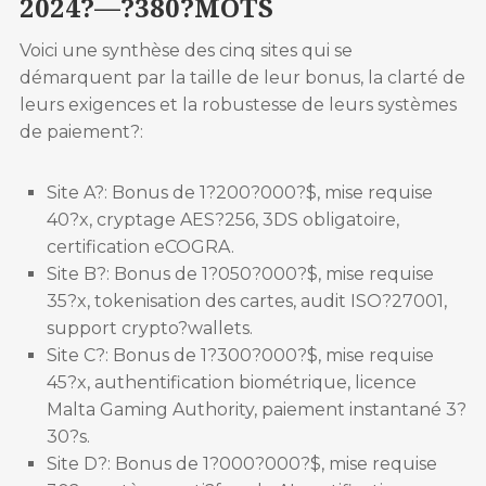
2024?—?380?MOTS
Voici une synthèse des cinq sites qui se
démarquent par la taille de leur bonus, la clarté de
leurs exigences et la robustesse de leurs systèmes
de paiement?:
Site A?: Bonus de 1?200?000?$, mise requise
40?x, cryptage AES?256, 3DS obligatoire,
certification eCOGRA.
Site B?: Bonus de 1?050?000?$, mise requise
35?x, tokenisation des cartes, audit ISO?27001,
support crypto?wallets.
Site C?: Bonus de 1?300?000?$, mise requise
45?x, authentification biométrique, licence
Malta Gaming Authority, paiement instantané 3?
30?s.
Site D?: Bonus de 1?000?000?$, mise requise