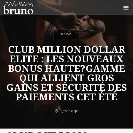
BLOG
CLUB MILLION DOLLAR
ELITE : LES NOUVEAUX
BONUS HAUTE?GAMME
QUI ALLIENT GROS
GAINS ET SÉCURITÉ DES
PAIEMENTS CET ÉTÉ
1 year ago