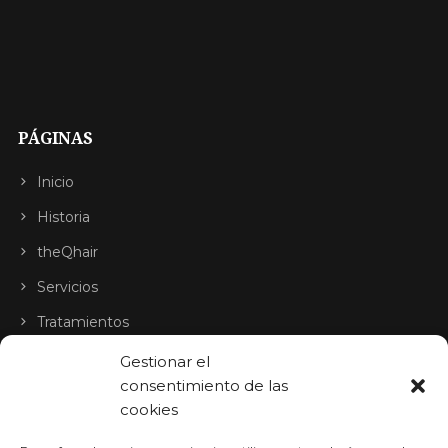
PÁGINAS
Inicio
Historia
theQhair
Servicios
Tratamientos
Blog
Gestionar el
consentimiento de las
Contacto
cookies