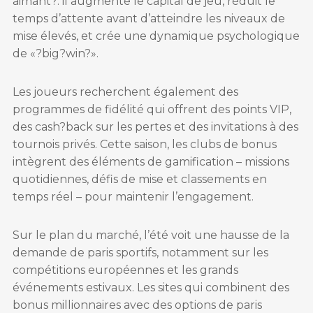
aimant?: il augmente le capital de jeu, réduit le
temps d’attente avant d’atteindre les niveaux de
mise élevés, et crée une dynamique psychologique
de «?big?win?».
Les joueurs recherchent également des
programmes de fidélité qui offrent des points VIP,
des cash?back sur les pertes et des invitations à des
tournois privés. Cette saison, les clubs de bonus
intègrent des éléments de gamification – missions
quotidiennes, défis de mise et classements en
temps réel – pour maintenir l’engagement.
Sur le plan du marché, l’été voit une hausse de la
demande de paris sportifs, notamment sur les
compétitions européennes et les grands
événements estivaux. Les sites qui combinent des
bonus millionnaires avec des options de paris