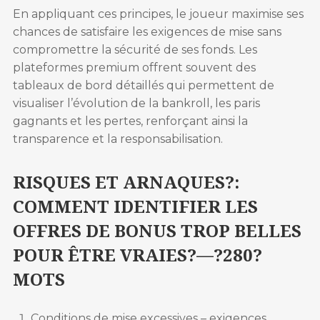
En appliquant ces principes, le joueur maximise ses
chances de satisfaire les exigences de mise sans
compromettre la sécurité de ses fonds. Les
plateformes premium offrent souvent des
tableaux de bord détaillés qui permettent de
visualiser l’évolution de la bankroll, les paris
gagnants et les pertes, renforçant ainsi la
transparence et la responsabilisation.
RISQUES ET ARNAQUES?:
COMMENT IDENTIFIER LES
OFFRES DE BONUS TROP BELLES
POUR ÊTRE VRAIES?—?280?
MOTS
Conditions de mise excessives – exigences