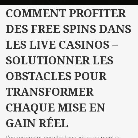
COMMENT PROFITER
DES FREE SPINS DANS
LES LIVE CASINOS –
SOLUTIONNER LES
OBSTACLES POUR
TRANSFORMER
CHAQUE MISE EN
GAIN RÉEL
L’engouement pour les live casinos ne montre