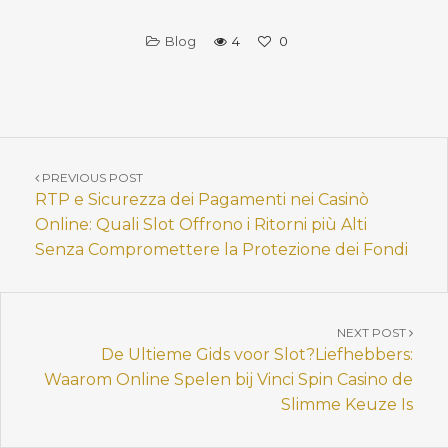
Blog
4
0
PREVIOUS POST
RTP e Sicurezza dei Pagamenti nei Casinò
Online: Quali Slot Offrono i Ritorni più Alti
Senza Compromettere la Protezione dei Fondi
NEXT POST
De Ultieme Gids voor Slot?Liefhebbers:
Waarom Online Spelen bij Vinci Spin Casino de
Slimme Keuze Is