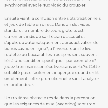
synchronisé avec le flux vidéo du croupier.
Ensuite vient la confusion entre slots traditionnels
et jeux de table en direct. Dans un slot vidéo
standard, le nombre de tours gratuits est
clairement indiqué sur l’écran d’accueil et
s’applique automatiquement après activation du
bonus casino en ligne?; à l’inverse, dans le live
roulette ou baccarat, les free spins sont souvent
liés à une condition spécifique – par exemple «?
jouez trois mains consécutives sans perte?». Cette
subtilité passe facilement inaperçue quand on lit
simplement l’offre promotionnelle sans l’analyser
en profondeur.
Un troisième obstacle réside dans la perception
que les exigences de mise (wagering) sont trop