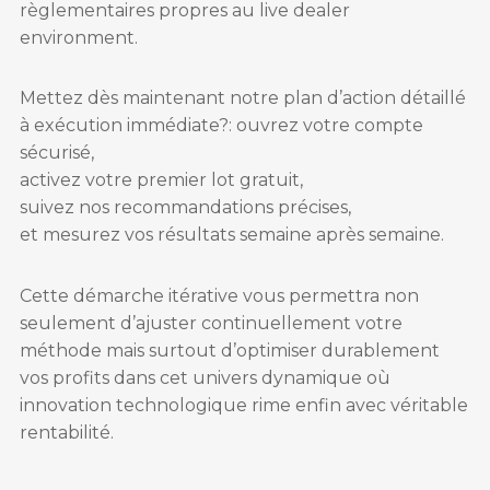
règlementaires propres au live dealer
environment.
Mettez dès maintenant notre plan d’action détaillé
à exécution immédiate?: ouvrez votre compte
sécurisé,
activez votre premier lot gratuit,
suivez nos recommandations précises,
et mesurez vos résultats semaine après semaine.
Cette démarche itérative vous permettra non
seulement d’ajuster continuellement votre
méthode mais surtout d’optimiser durablement
vos profits dans cet univers dynamique où
innovation technologique rime enfin avec véritable
rentabilité.