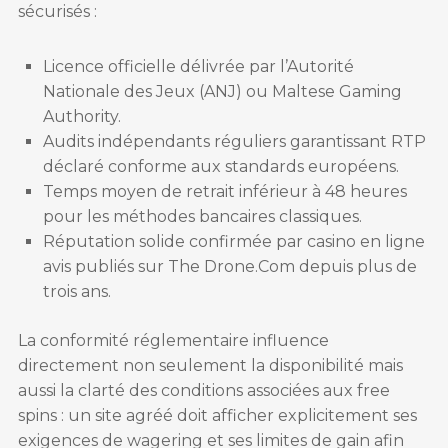
sécurisés :
Licence officielle délivrée par l’Autorité
Nationale des Jeux (ANJ) ou Maltese Gaming
Authority.
Audits indépendants réguliers garantissant RTP
déclaré conforme aux standards européens.
Temps moyen de retrait inférieur à 48 heures
pour les méthodes bancaires classiques.
Réputation solide confirmée par casino en ligne
avis publiés sur The Drone.Com depuis plus de
trois ans.
La conformité réglementaire influence
directement non seulement la disponibilité mais
aussi la clarté des conditions associées aux free
spins : un site agréé doit afficher explicitement ses
exigences de wagering et ses limites de gain afin