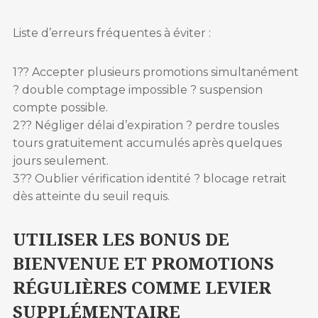
Liste d’erreurs fréquentes à éviter :
1?? Accepter plusieurs promotions simultanément
? double comptage impossible ? suspension
compte possible.
2?? Négliger délai d’expiration ? perdre tousles
tours gratuitement accumulés après quelques
jours seulement.
3?? Oublier vérification identité ? blocage retrait
dès atteinte du seuil requis.
UTILISER LES BONUS DE
BIENVENUE ET PROMOTIONS
RÉGULIÈRES COMME LEVIER
SUPPLÉMENTAIRE