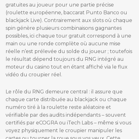
gratuites au joueur pour une partie précise
(roulette européenne, baccarat Punto Banco ou
blackjack Live). Contrairement aux slots où chaque
spin génère plusieurs combinaisons gagnantes
possibles, ici chaque tour gratuit correspond à une
main ou une ronde complète où aucune mise
réelle n’est prélevée du solde du joueur ; toutefois
le résultat dépend toujours du RNG intégré au
moteur du casino tout en étant affiché via le flux
vidéo du croupier réel.
Le rôle du RNG demeure central : il assure que
chaque carte distribuée au blackjack ou chaque
numéro tiré à la roulette reste aléatoire et
vérifiable par des audits indépendants – souvent
certifiés par eCOGRA ou iTech Labs – même si vous
voyez physiquement le croupier manipuler les
cartes ou tourner la roue sous vos yeux. Cette