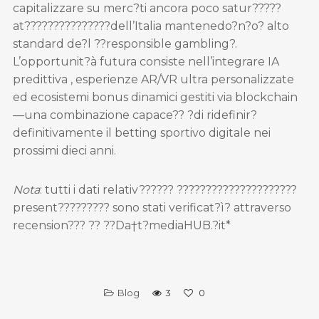
capitalizzare su merc?ti ancora poco satur?????
at???????????????dell’Italia mantenedo?n?o? alto
standard de?l ??responsible gambling?.
L’opportunit?à futura consiste nell’integrare IA
predittiva , esperienze AR/VR ultra personalizzate
ed ecosistemi bonus dinamici gestiti via blockchain
—una combinazione capace?? ?di ridefinir?
definitivamente il betting sportivo digitale nei
prossimi dieci anni.
Nota
: tutti i dati relativ?????? ?????????????????????
present????????? sono stati verificat?ì? attraverso
recension??? ?? ??Da†t?medi­aHUB.?it*
Blog
3
0