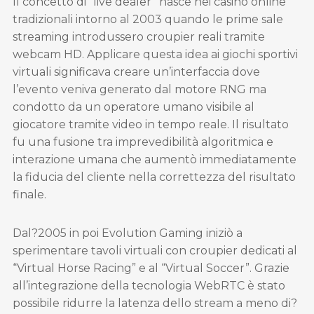
Il concetto di “live dealer” nasce nei casinò online
tradizionali intorno al 2003 quando le prime sale
streaming introdussero croupier reali tramite
webcam HD. Applicare questa idea ai giochi sportivi
virtuali significava creare un’interfaccia dove
l’evento veniva generato dal motore RNG ma
condotto da un operatore umano visibile al
giocatore tramite video in tempo reale. Il risultato
fu una fusione tra imprevedibilità algoritmica e
interazione umana che aumentò immediatamente
la fiducia del cliente nella correttezza del risultato
finale.
Dal?2005 in poi Evolution Gaming iniziò a
sperimentare tavoli virtuali con croupier dedicati al
“Virtual Horse Racing” e al “Virtual Soccer”. Grazie
all’integrazione della tecnologia WebRTC è stato
possibile ridurre la latenza dello stream a meno di?