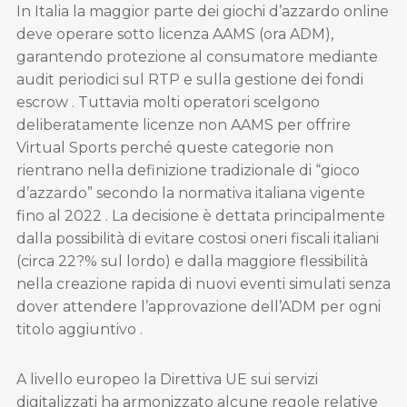
In Italia la maggior parte dei giochi d’azzardo online
deve operare sotto licenza AAMS (ora ADM),
garantendo protezione al consumatore mediante
audit periodici sul RTP e sulla gestione dei fondi
escrow . Tuttavia molti operatori scelgono
deliberatamente licenze non AAMS per offrire
Virtual Sports perché queste categorie non
rientrano nella definizione tradizionale di “gioco
d’azzardo” secondo la normativa italiana vigente
fino al 2022 . La decisione è dettata principalmente
dalla possibilità di evitare costosi oneri fiscali italiani
(circa 22?% sul lordo) e dalla maggiore flessibilità
nella creazione rapida di nuovi eventi simulati senza
dover attendere l’approvazione dell’ADM per ogni
titolo aggiuntivo .
A livello europeo la Direttiva UE sui servizi
digitalizzati ha armonizzato alcune regole relative