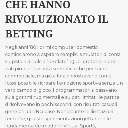
CHE HANNO
RIVOLUZIONATO IL
BETTING
Negli anni ’80 i primi computer domestici
cominciarono a ospitare semplici simulatori di corsa
su pista e di calcio “pixelato”. Quei prototipi erano
nati più per curiosità scientifica che per lucro
commerciale, ma già allora dimostravano come
fosse possibile ricreare l’emozione sportiva senza un
vero campo di gioco. I programmatori si basavano
su algoritmi rudimentali e su dati limitati; le partite
si risolvevano in pochi secondi con risultati casuali
generati da RNG base. Nonostante le limitazioni
tecniche, queste sperimentazioni gettarono le
fondamenta dei moderni Virtual Sports,