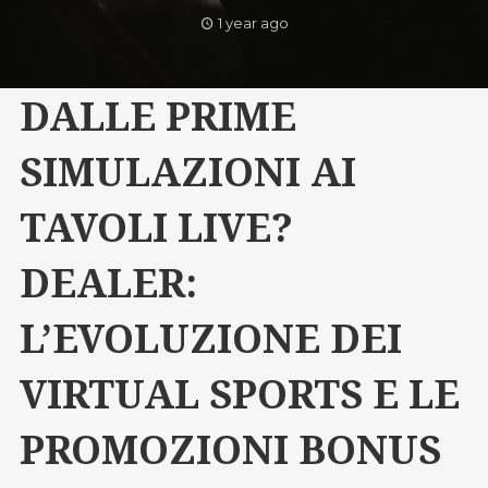
1 year ago
DALLE PRIME
SIMULAZIONI AI
TAVOLI LIVE?
DEALER:
L’EVOLUZIONE DEI
VIRTUAL SPORTS E LE
PROMOZIONI BONUS