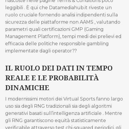
nascoste nelle pagine Terms & Conditions poco
leggibili . È qui che Datamediahub.it riveste un
ruolo cruciale fornendo analisi indipendenti sulla
sicurezza delle piattaforme non AAMS , valutando
parametri quali certificazioni GMP (Gaming
Management Platform), tempi medi dei prelievi ed
efficacia delle politiche responsible gambling
implementate dagli operator??
IL RUOLO DEI DATI IN TEMPO
REALE E LE PROBABILITÀ
DINAMICHE
I modernissimi motori dei Virtual Sports fanno largo
uso sia degli RNG tradizionali sia degli algoritmi
generativi basati sull’intelligenza artificiale . Mentre
gli RNG garantiscono equità statisticamente
verificabile attraverso test chi-squared periodici, gli