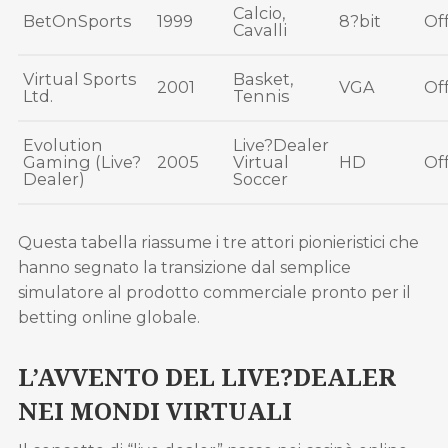
Calcio,
BetOnSports
1999
8?bit
Of
Cavalli
Virtual Sports
Basket,
2001
VGA
Of
Ltd.
Tennis
Evolution
Live?Dealer
Gaming (Live?
2005
Virtual
HD
Of
Dealer)
Soccer
Questa tabella riassume i tre attori pionieristici che
hanno segnato la transizione dal semplice
simulatore al prodotto commerciale pronto per il
betting online globale.
L’AVVENTO DEL LIVE?DEALER
NEI MONDI VIRTUALI