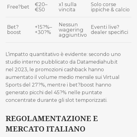
€20–
x1 sulla
Solo corse
Free?bet
€50
vincita
ippiche & calcio
Nessun
Bet?
+15?%–
Eventi live?
wagering
boost
+30?%
dealer specifici
aggiuntivo
L’impatto quantitativo è evidente: secondo uno
studio interno pubblicato da Datamediahub.it
nel 2023, le promozioni cash­back hanno
aumentato il volume medio mensile sui Virtual
Sports del 27?%, mentre i bet?boost hanno
generato picchi del 45?% nelle puntate
concentrate durante gli slot temporizzati.
REGOLAMENTAZIONE E
MERCATO ITALIANO