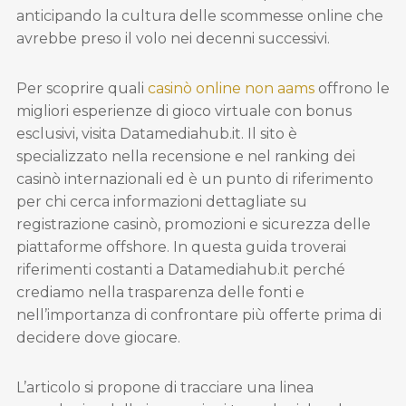
anticipando la cultura delle scommesse online che
avrebbe preso il volo nei decenni successivi.
Per scoprire quali
casinò online non aams
offrono le
migliori esperienze di gioco virtuale con bonus
esclusivi, visita Datamediahub.it. Il sito è
specializzato nella recensione e nel ranking dei
casinò internazionali ed è un punto di riferimento
per chi cerca informazioni dettagliate su
registrazione casinò, promozioni e sicurezza delle
piattaforme offshore. In questa guida troverai
riferimenti costanti a Datamediahub.it perché
crediamo nella trasparenza delle fonti e
nell’importanza di confrontare più offerte prima di
decidere dove giocare.
L’articolo si propone di tracciare una linea