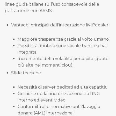
linee guida italiane sull’uso consapevole delle
piattaforme non AAMS.
Vantaggi principali dell’integrazione live?dealer:
Maggiore trasparenza grazie al volto umano.
Possibilità di interazione vocale tramite chat
integrata.
Incremento della volatilità percepita (quote
più alte nei momenti clou).
Sfide tecniche:
Necessità di server dedicati ad alta capacità.
Gestione della sincronizzazione tra RNG
interno ed eventi video.
Conformità alle normative anti?lavaggio
denaro (AML) internazionali.