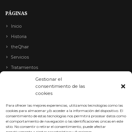
PÁGINAS
Inicio
Historia
theQhair
Servicios
Tratamientos
Blog
Gestionar el
consentimiento de las
Contacto
cookies
Para ofrecer las mejores experiencias, utilizamos tecnologías como las
Calle Almte. Baldasano, 8, 30204
cookies para almacenar y/o acceder a la información del dispositivo. El
consentimiento de estas tecnologías nos permitirá procesar datos como
Cartagena, Murcia
el comportamiento de navegación o las identificaciones únicas en este
Lunes – Viernes: 9:30 – 13:30, 16:30 – 20:30
sitio. No consentir o retirar el consentimiento, puede afectar
negativamente a ciertas características y funciones.