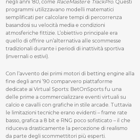
negli anni ’80, come
RaceMaster
e
TrackPro
. Questi
programmi utilizzavano modelli matematici
semplificati per calcolare tempi di percorrenza
basandosi su velocità media e condizioni
atmosferiche fittizie. L’obiettivo principale era
quello di offrire un’alternativa alle scommesse
tradizionali durante i periodi di inattività sportiva
(invernali o estivi).
Con l’avvento dei primi motori di betting engine alla
fine degli anni ’90 comparvero piattaforme
dedicate ai Virtual Sports: BetOnSports fu una
delle prime a commercializzare eventi virtuali su
calcio e cavalli con grafiche in stile arcade. Tuttavia
le limitazioni tecniche erano evidenti – frame rate
basso, grafica a 8 bit e RNG poco sofisticato – il che
riduceva drasticamente la percezione di realismo
da parte degli scommettitori più esperti.