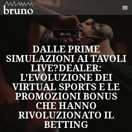
BLOG
DALLE PRIME
SIMULAZIONI AI TAVOLI
LIVE?DEALER:
L’EVOLUZIONE DEI
VIRTUAL SPORTS E LE
PROMOZIONI BONUS
CHE HANNO
RIVOLUZIONATO IL
BETTING