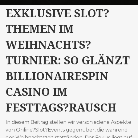
EXKLUSIVE SLOT?
THEMEN IM
WEIHNACHTS?
TURNIER: SO GLÄNZT
BILLIONAIRESPIN
CASINO IM
FESTTAGS?RAUSCH
In diesem Beitrag stellen wir verschiedene Aspekte
von Online?Slot?Events gegenüber, die während
der Weihnachtszeit stattfinden. Der Fokus liegt auf