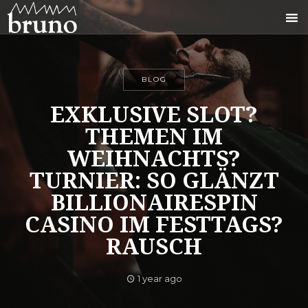
BLOG
EXKLUSIVE SLOT?
THEMEN IM
WEIHNACHTS?
TURNIER: SO GLÄNZT
BILLIONAIRESPIN
CASINO IM FESTTAGS?
RAUSCH
1 year ago