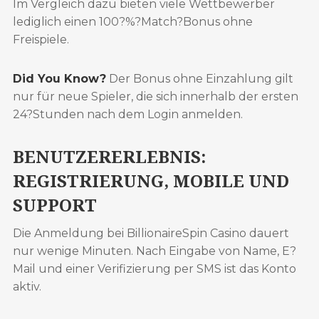
Im Vergleich dazu bieten viele Wettbewerber
lediglich einen 100?%?Match?Bonus ohne
Freispiele.
Did You Know?
Der Bonus ohne Einzahlung gilt
nur für neue Spieler, die sich innerhalb der ersten
24?Stunden nach dem Login anmelden.
BENUTZERERLEBNIS:
REGISTRIERUNG, MOBILE UND
SUPPORT
Die Anmeldung bei BillionaireSpin Casino dauert
nur wenige Minuten. Nach Eingabe von Name, E?
Mail und einer Verifizierung per SMS ist das Konto
aktiv.