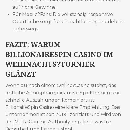
auf hohe Gewinne.
Für Mobile?Fans: Die vollständig responsive
Oberfläche sorgt für ein nahtloses Spielerlebnis
unterwegs.
FAZIT: WARUM
BILLIONAIRESPIN CASINO IM
WEIHNACHTS?TURNIER
GLÄNZT
Wenn du nach einem Online?Casino suchst, das
festliche Atmosphäre, exklusive Spielthemen und
schnelle Auszahlungen kombiniert, ist
BillionaireSpin Casino eine klare Empfehlung. Das
Unternehmen ist seit 2019 lizenziert und wird von
der Malta Gaming Authority reguliert, was für
Sicherheit und Fairness steht.