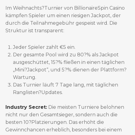
Im Weihnachts?Turnier von BillionaireSpin Casino
kämpfen Spieler um einen riesigen Jackpot, der
durch die Teilnahmegebühr gespeist wird. Die
Struktur ist transparent:
Jeder Spieler zahlt €5 ein.
Der gesamte Pool wird zu 80?% als Jackpot
ausgeschüttet, 15?% fließen in einen täglichen
„Mini?Jackpot“, und 5?% dienen der Plattform?
Wartung.
Das Turnier läuft 7 Tage lang, mit täglichen
Ranglisten?Updates.
Industry Secret:
Die meisten Turniere belohnen
nicht nur den Gesamtsieger, sondern auch die
besten 10?Platzierungen. Das erhöht die
Gewinnchancen erheblich, besonders bei einem