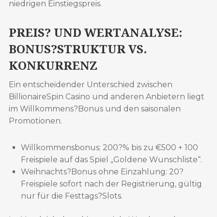
niedrigen Einstiegspreis.
PREIS? UND WERTANALYSE:
BONUS?STRUKTUR VS.
KONKURRENZ
Ein entscheidender Unterschied zwischen
BillionaireSpin Casino und anderen Anbietern liegt
im Willkommens?Bonus und den saisonalen
Promotionen.
Willkommensbonus: 200?% bis zu €500 + 100
Freispiele auf das Spiel „Goldene Wunschliste“.
Weihnachts?Bonus ohne Einzahlung: 20?
Freispiele sofort nach der Registrierung, gültig
nur für die Festtags?Slots.