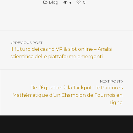
Blog
4
0
PREVIOUS POST
Il futuro dei casinò VR & slot online – Analisi
scientifica delle piattaforme emergenti
NEXT POST
De l’Équation à la Jackpot : le Parcours
Mathématique d’un Champion de Tournois en
Ligne