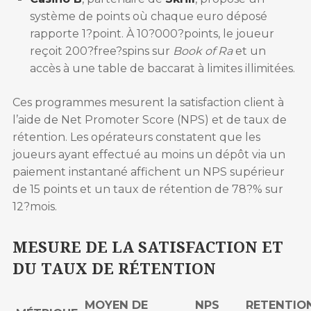
système de points où chaque euro déposé
rapporte 1?point. À 10?000?points, le joueur
reçoit 200?free?spins sur
Book of Ra
et un
accès à une table de baccarat à limites illimitées.
Ces programmes mesurent la satisfaction client à
l’aide de Net Promoter Score (NPS) et de taux de
rétention. Les opérateurs constatent que les
joueurs ayant effectué au moins un dépôt via un
paiement instantané affichent un NPS supérieur
de 15 points et un taux de rétention de 78?% sur
12?mois.
MESURE DE LA SATISFACTION ET
DU TAUX DE RÉTENTION
MOYEN DE
NPS
RETENTIO