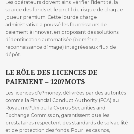
Les opérateurs doivent ainsi vérifier l’identité, la
source des fonds et le profil de risque de chaque
joueur premium. Cette lourde charge
administrative a poussé les fournisseurs de
paiement à innover, en proposant des solutions
d’identification automatisée (biométrie,
reconnaissance d’image) intégrées aux flux de
dépôt.
LE RÔLE DES LICENCES DE
PAIEMENT – 120?MOTS
Les licences d’e?money, délivrées par des autorités
comme la Financial Conduct Authority (FCA) au
Royaume?Uni ou la Cyprus Securities and
Exchange Commission, garantissent que les
prestataires respectent des standards de solvabilité
et de protection des fonds. Pour les casinos,