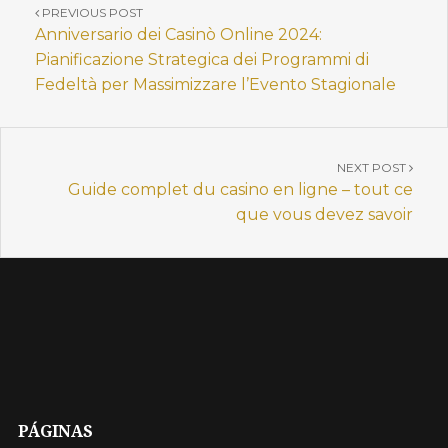
PREVIOUS POST
Anniversario dei Casinò Online 2024:
Pianificazione Strategica dei Programmi di
Fedeltà per Massimizzare l’Evento Stagionale
NEXT POST
Guide complet du casino en ligne – tout ce
que vous devez savoir
PÁGINAS