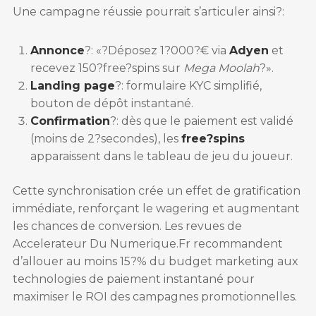
Une campagne réussie pourrait s’articuler ainsi?:
Annonce
?: «?Déposez 1?000?€ via
Adyen
et
recevez 150?free?spins sur
Mega Moolah
?».
Landing page
?: formulaire KYC simplifié,
bouton de dépôt instantané.
Confirmation
?: dès que le paiement est validé
(moins de 2?secondes), les
free?spins
apparaissent dans le tableau de jeu du joueur.
Cette synchronisation crée un effet de gratification
immédiate, renforçant le wagering et augmentant
les chances de conversion. Les revues de
Accelerateur Du Numerique.Fr recommandent
d’allouer au moins 15?% du budget marketing aux
technologies de paiement instantané pour
maximiser le ROI des campagnes promotionnelles.