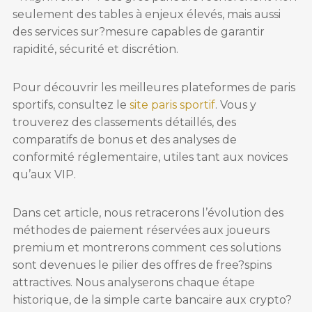
seulement des tables à enjeux élevés, mais aussi
des services sur?mesure capables de garantir
rapidité, sécurité et discrétion.
Pour découvrir les meilleures plateformes de paris
sportifs, consultez le
site paris sportif
. Vous y
trouverez des classements détaillés, des
comparatifs de bonus et des analyses de
conformité réglementaire, utiles tant aux novices
qu’aux VIP.
Dans cet article, nous retracerons l’évolution des
méthodes de paiement réservées aux joueurs
premium et montrerons comment ces solutions
sont devenues le pilier des offres de free?spins
attractives. Nous analyserons chaque étape
historique, de la simple carte bancaire aux crypto?