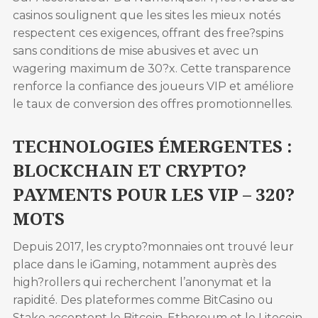
casinos soulignent que les sites les mieux notés
respectent ces exigences, offrant des free?spins
sans conditions de mise abusives et avec un
wagering maximum de 30?x. Cette transparence
renforce la confiance des joueurs VIP et améliore
le taux de conversion des offres promotionnelles.
TECHNOLOGIES ÉMERGENTES :
BLOCKCHAIN ET CRYPTO?
PAYMENTS POUR LES VIP – 320?
MOTS
Depuis 2017, les crypto?monnaies ont trouvé leur
place dans le iGaming, notamment auprès des
high?rollers qui recherchent l’anonymat et la
rapidité. Des plateformes comme BitCasino ou
Stake acceptent le Bitcoin, Ethereum et le Litecoin