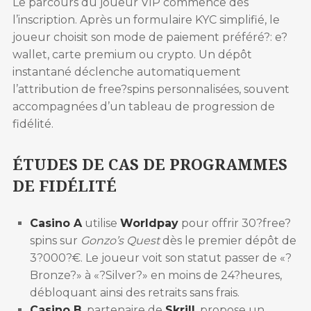
Le parcours du joueur VIP commence dès
l’inscription. Après un formulaire KYC simplifié, le
joueur choisit son mode de paiement préféré?: e?
wallet, carte premium ou crypto. Un dépôt
instantané déclenche automatiquement
l’attribution de free?spins personnalisées, souvent
accompagnées d’un tableau de progression de
fidélité.
ÉTUDES DE CAS DE PROGRAMMES
DE FIDÉLITÉ
Casino A
utilise
Worldpay
pour offrir 30?free?
spins sur
Gonzo’s Quest
dès le premier dépôt de
3?000?€. Le joueur voit son statut passer de «?
Bronze?» à «?Silver?» en moins de 24?heures,
débloquant ainsi des retraits sans frais.
Casino B
, partenaire de
Skrill
, propose un