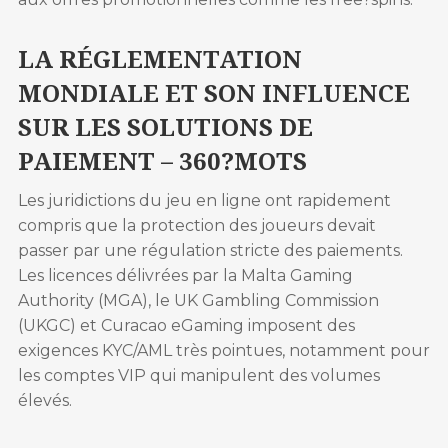
LA RÉGLEMENTATION
MONDIALE ET SON INFLUENCE
SUR LES SOLUTIONS DE
PAIEMENT – 360?MOTS
Les juridictions du jeu en ligne ont rapidement
compris que la protection des joueurs devait
passer par une régulation stricte des paiements.
Les licences délivrées par la Malta Gaming
Authority (MGA), le UK Gambling Commission
(UKGC) et Curacao eGaming imposent des
exigences KYC/AML très pointues, notamment pour
les comptes VIP qui manipulent des volumes
élevés.