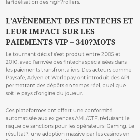
la fidélisation des high?rollers.
L’AVÈNEMENT DES FINTECHS ET
LEUR IMPACT SUR LES
PAIEMENTS VIP – 340?MOTS
Le tournant décisif s’est produit entre 2005 et
2010, avec l’arrivée des fintechs spécialisées dans
les paiements transfrontaliers. Des acteurs comme
Paysafe, Adyen et Worldpay ont introduit des API
permettant des dépôts en temps réel, quel que
soit le pays d’origine du joueur.
Ces plateformes ont offert une conformité
automatisée aux exigences AML/CTF, réduisant le
risque de sanctions pour les opérateurs iGaming. Le
résultat?: une adoption massive par les casinos en