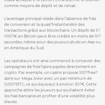
comme moyens de dépôt et de retrait.
L’avantage principal réside dans l’absence de frais
de conversion et la quasi?instantanéité des
transactions grâce aux blockchains. Un dépôt de 5?
000?€ en Bitcoin peut être crédité en moins de 10?
secondes, même pour des joueurs situés en Asie ou
en Amérique du Sud.
Les opérateurs ont ainsi commencé à concevoir des
campagnes de free?spins payées directement en
crypto. Par exemple, un casino propose 100?free?
spins sur
Mega Joker
avec un pari minimum de
0,001?BTC, ce qui équivaut à environ 30?€. Cette
approche attire les joueurs qui souhaitent éviter
les frais bancaires et profiter d’une volatilité plus
élevée.