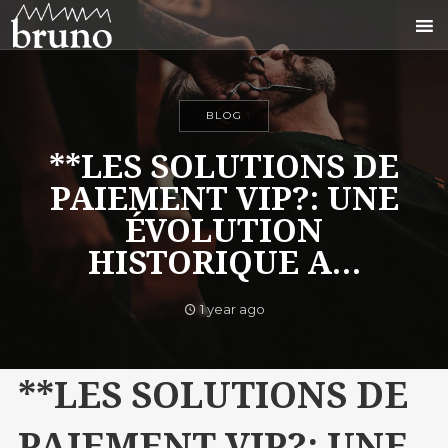
BLOG
**LES SOLUTIONS DE
PAIEMENT VIP?: UNE
ÉVOLUTION
HISTORIQUE A…
1 year ago
**LES SOLUTIONS DE
PAIEMENT VIP?: UNE