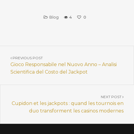
Blog
4
0
PREVIOUS POST
Gioco Responsabile nel Nuovo Anno – Analisi
Scientifica del Costo del Jackpot
NEXT POST
Cupidon et les jackpots : quand les tournois en
duo transforment les casinos modernes