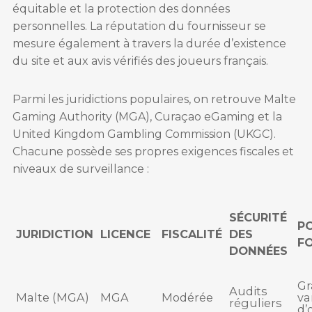
équitable et la protection des données
personnelles. La réputation du fournisseur se
mesure également à travers la durée d’existence
du site et aux avis vérifiés des joueurs français.
Parmi les juridictions populaires, on retrouve Malte
Gaming Authority (MGA), Curaçao eGaming et la
United Kingdom Gambling Commission (UKGC).
Chacune possède ses propres exigences fiscales et
niveaux de surveillance :
SÉCURITÉ
P
JURIDICTION
LICENCE
FISCALITÉ
DES
F
DONNÉES
Gr
Audits
Malte (MGA)
MGA
Modérée
va
réguliers
d’