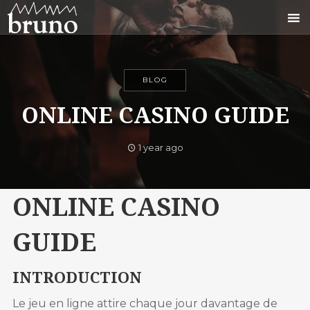
BLOG
ONLINE CASINO GUIDE
1 year ago
ONLINE CASINO
GUIDE
INTRODUCTION
Le jeu en ligne attire chaque jour davantage de