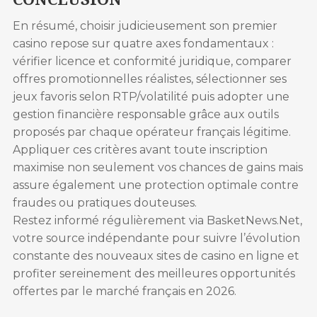
En résumé, choisir judicieusement son premier
casino repose sur quatre axes fondamentaux :
vérifier licence et conformité juridique, comparer
offres promotionnelles réalistes, sélectionner ses
jeux favoris selon RTP/volatilité puis adopter une
gestion financière responsable grâce aux outils
proposés par chaque opérateur français légitime.
Appliquer ces critères avant toute inscription
maximise non seulement vos chances de gains mais
assure également une protection optimale contre
fraudes ou pratiques douteuses.
Restez informé régulièrement via BasketNews.Net,
votre source indépendante pour suivre l’évolution
constante des nouveaux sites de casino en ligne et
profiter sereinement des meilleures opportunités
offertes par le marché français en 2026.