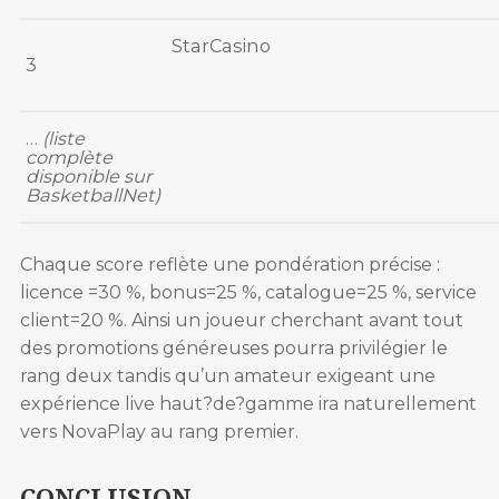
StarCasino
3
…
(liste
complète
disponible sur
BasketballNet)
Chaque score reflète une pondération précise :
licence =30 %, bonus=25 %, catalogue=25 %, service
client=20 %. Ainsi un joueur cherchant avant tout
des promotions généreuses pourra privilégier le
rang deux tandis qu’un amateur exigeant une
expérience live haut?de?gamme ira naturellement
vers NovaPlay au rang premier.
CONCLUSION