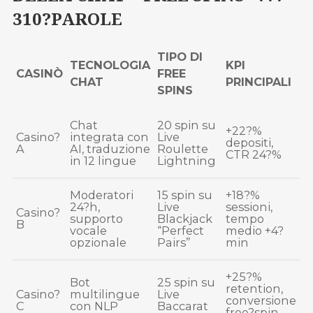
310?PAROLE
TIPO DI
TECNOLOGIA
KPI
CASINÒ
FREE
CHAT
PRINCIPALI
SPINS
Chat
20 spin su
+22?%
Casino?
integrata con
Live
depositi,
A
AI, traduzione
Roulette
CTR 24?%
in 12 lingue
Lightning
Moderatori
15 spin su
+18?%
24?h,
Live
sessioni,
Casino?
supporto
Blackjack
tempo
B
vocale
“Perfect
medio +4?
opzionale
Pairs”
min
+25?%
Bot
25 spin su
retention,
Casino?
multilingue
Live
conversione
C
con NLP
Baccarat
free?spin