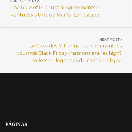
PREVIOUS POST
The Role of Prenuptial Agreements in
Kentucky’s Unique Marital Landscape
NEXT POST
Le Club des Millionnaires : comment les
tournois Black Friday transforment les high?
rollers en légendes du casino en ligne
PÁGINAS