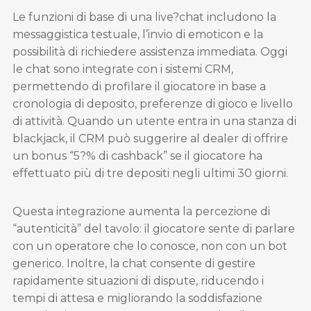
Le funzioni di base di una live?chat includono la
messaggistica testuale, l’invio di emoticon e la
possibilità di richiedere assistenza immediata. Oggi
le chat sono integrate con i sistemi CRM,
permettendo di profilare il giocatore in base a
cronologia di deposito, preferenze di gioco e livello
di attività. Quando un utente entra in una stanza di
blackjack, il CRM può suggerire al dealer di offrire
un bonus “5?% di cashback” se il giocatore ha
effettuato più di tre depositi negli ultimi 30 giorni.
Questa integrazione aumenta la percezione di
“autenticità” del tavolo: il giocatore sente di parlare
con un operatore che lo conosce, non con un bot
generico. Inoltre, la chat consente di gestire
rapidamente situazioni di dispute, riducendo i
tempi di attesa e migliorando la soddisfazione