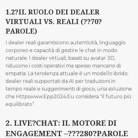
1.2?IL RUOLO DEI DEALER
VIRTUALI VS. REALI (??70?
PAROLE)
I dealer reali garantiscono autenticità, linguaggio
corporeo e capacità di gestire le chat in modo
naturale. I dealer virtuali, basati su avatar 3D,
riducono i costi operativi ma spesso mancano di
empatia. La tendenza attuale è un modello ibrido:
dealer reali supportati da AI per traduzioni in
tempo reale e suggerimenti di gioco, una soluzione
che Httpswww.Epp2024.Eu considera “il futuro più
equilibrato”.
2. LIVE?CHAT: IL MOTORE DI
ENGAGEMENT –???280?PAROLE