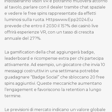
indosseranno visori VR e potranno muoversi attorno
al tavolo, parlare con il dealer tramite chat spaziale
e vedere le free spins rappresentate da effetti
luminosi sulla ruota. Httpswww.Epp2024.Eu
prevede che entro il 2030 il 15?% dei casinò live
offrirà esperienze VR, con un tasso di crescita
annuale del 27?%.
La gamification della chat aggiungerà badge,
leaderboard e ricompense extra per chi partecipa
attivamente. Ad esempio, un giocatore che invia 10
messaggi costruttivi in una settimana potrebbe
guadagnare “Badge Social” che sbloccano 20 free
spins aggiuntivi. Queste meccaniche aumentano
l’engagement e favoriscono la retention a lungo
termine.
Le previsioni di mercato indicano un valore globale