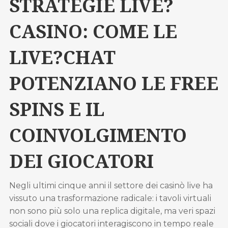
STRATEGIE LIVE?
CASINO: COME LE
LIVE?CHAT
POTENZIANO LE FREE
SPINS E IL
COINVOLGIMENTO
DEI GIOCATORI
Negli ultimi cinque anni il settore dei casinò live ha
vissuto una trasformazione radicale: i tavoli virtuali
non sono più solo una replica digitale, ma veri spazi
sociali dove i giocatori interagiscono in tempo reale