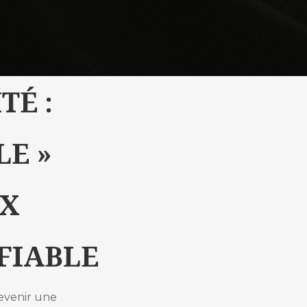
TÉ :
LE »
UX
FIABLE
evenir une