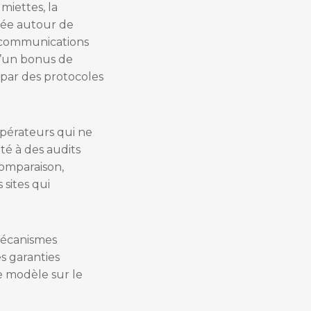
miettes, la
urée autour de
e communications
d’un bonus de
 par des protocoles
opérateurs qui ne
té à des audits
comparaison,
 sites qui
mécanismes
s garanties
ce modèle sur le