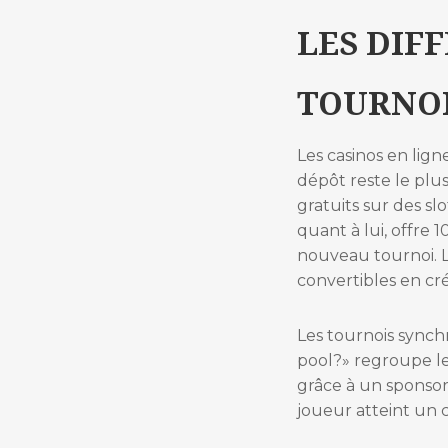
LES DIF
TOURNO
Les casinos en lig
dépôt reste le pl
gratuits sur des sl
quant à lui, offre 
nouveau tournoi. Le
convertibles en cré
Les tournois synch
pool?» regroupe le
grâce à un sponsor
joueur atteint un 