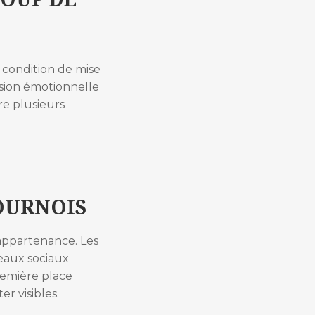
 condition de mise
lsion émotionnelle
re plusieurs
OURNOIS
appartenance. Les
seaux sociaux
remière place
er visibles.