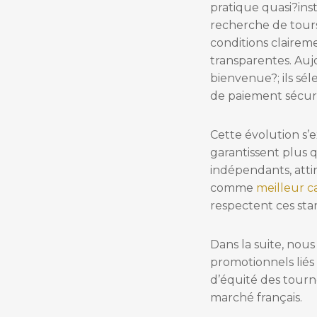
pratique quasi?ins
recherche de tours
conditions clairem
transparentes. Auj
bienvenue?; ils sé
de paiement sécuris
Cette évolution s’
garantissent plus q
indépendants, atti
comme
meilleur c
respectent ces sta
Dans la suite, nou
promotionnels liés 
d’équité des tourno
marché français.