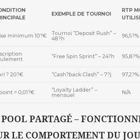
ONDITION
RTP M
EXEMPLE DE TOURNOI
RINCIPALE
UTILIS
Tournoi “Deposit Rush” –
ise minimum 10?€
96,5?%
48?h
scription
“Free Spin Sprint” – 24?h
95,8?%
eulement
ri ? 20?€
“Cash?back Clash” – 7?j
97,2?%
“Loyalty Ladder” –
point = 0,01?€
N/A
mensuel
 POOL PARTAGÉ – FONCTION
UR LE COMPORTEMENT DU JO