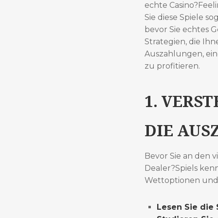
echte Casino?Feel
Sie diese Spiele s
bevor Sie echtes G
Strategien, die I
Auszahlungen, ei
zu profitieren.
1. VERS
DIE AU
Bevor Sie an den vi
Dealer?Spiels kenn
Wettoptionen und
Lesen Sie die 