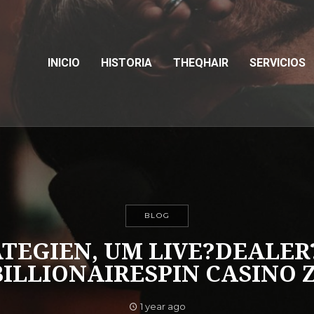
INICIO
HISTORIA
THEQHAIR
SERVICIOS
BLOG
TEGIEN, UM LIVE?DEALER
BILLIONAIRESPIN CASINO 
1 year ago