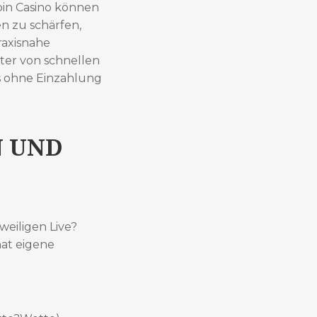
pin Casino können
en zu schärfen,
raxisnahe
ter von schnellen
 ohne Einzahlung
N UND
weiligen Live?
hat eigene