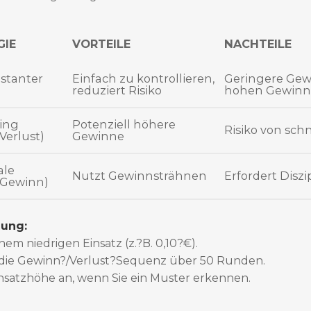
GIE
VORTEILE
NACHTEILE
nstanter
Einfach zu kontrollieren,
Geringere Gew
reduziert Risiko
hohen Gewinnl
ting
Potenziell höhere
Risiko von sch
Verlust)
Gewinne
ale
Nutzt Gewinnsträhnen
Erfordert Diszi
 Gewinn)
zung:
inem niedrigen Einsatz (z.?B. 0,10?€).
 die Gewinn?/Verlust?Sequenz über 50 Runden.
Einsatzhöhe an, wenn Sie ein Muster erkennen.