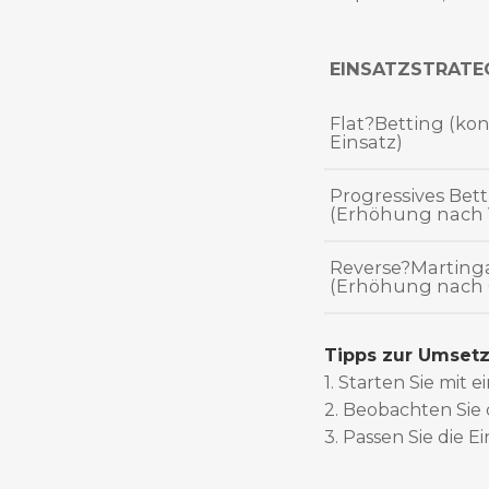
EINSATZSTRATE
Flat?Betting (ko
Einsatz)
Progressives Bet
(Erhöhung nach 
Reverse?Marting
(Erhöhung nach
Tipps zur Umset
1. Starten Sie mit e
2. Beobachten Sie
3. Passen Sie die 