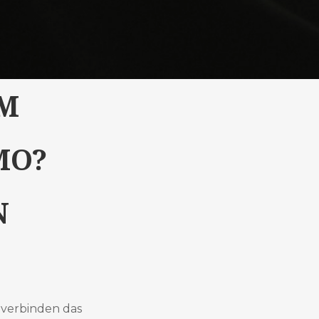
UM
MO?
N
 verbinden das