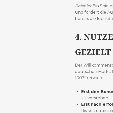
Beispiel:
Ein Spiel
und fordert die Au
bereits die Identit
4. NUTZ
GEZIELT
Der Willkommensbon
deutschen Markt. 
100?Freispiele.
Erst den Bonu
zu verstehen.
Erst nach erf
Risiko zu minim