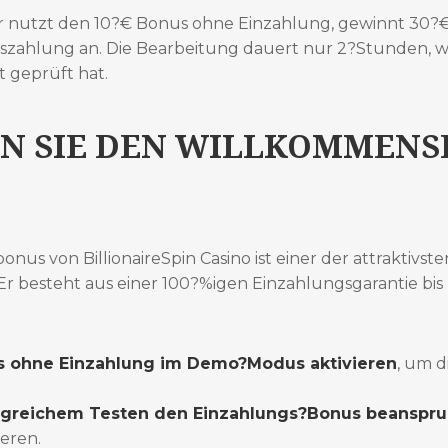
er nutzt den 10?€ Bonus ohne Einzahlung, gewinnt 30
szahlung an. Die Bearbeitung dauert nur 2?Stunden, we
ät geprüft hat.
EN SIE DEN WILLKOMMEN
us von BillionaireSpin Casino ist einer der attraktivst
Er besteht aus einer 100?%igen Einzahlungsgarantie bis
s ohne Einzahlung im Demo?Modus aktivieren
, um d
olgreichem Testen den Einzahlungs?Bonus beanspr
ieren.