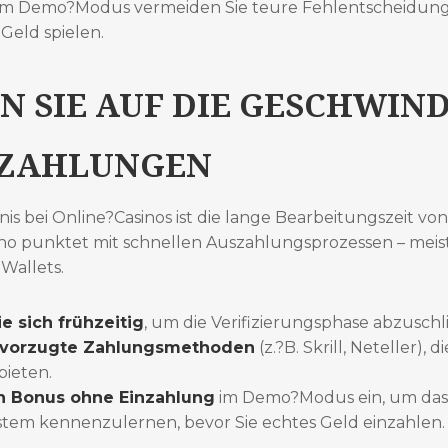
 im Demo?Modus vermeiden Sie teure Fehlentscheidung
Geld spielen.
EN SIE AUF DIE GESCHWIN
SZAHLUNGEN
nis bei Online?Casinos ist die lange Bearbeitungszeit v
sino punktet mit schnellen Auszahlungsprozessen – meis
Wallets.
ie sich frühzeitig
, um die Verifizierungsphase abzuschl
evorzugte Zahlungsmethoden
(z.?B. Skrill, Neteller), 
ieten.
n Bonus ohne Einzahlung
im Demo?Modus ein, um das
tem kennenzulernen, bevor Sie echtes Geld einzahlen.