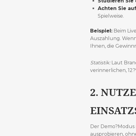
Studieren Sie
Achten Sie auf
Spielweise.
Beispiel:
Beim Live
Auszahlung. Wenn 
Ihnen, die Gewinnra
Statistik:
Laut Branc
verinnerlichen, 1
2. NUTZ
EINSATZ
Der Demo?Modus is
ausprobieren, ohn