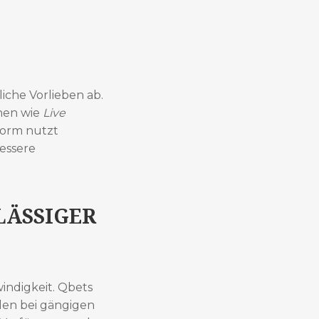
iche Vorlieben ab.
hen wie
Live
tform nutzt
bessere
LÄSSIGER
indigkeit. Qbets
den bei gängigen