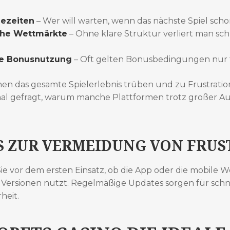
ezeiten
– Wer will warten, wenn das nächste Spiel scho
che Wettmärkte
– Ohne klare Struktur verliert man sch
te Bonusnutzung
– Oft gelten Bonusbedingungen nur 
en das gesamte Spielerlebnis trüben und zu Frustrati
nmal gefragt, warum manche Plattformen trotz großer 
S ZUR VERMEIDUNG VON FRU
ie vor dem ersten Einsatz, ob die App oder die mobile W
e Versionen nutzt. Regelmäßige Updates sorgen für schn
heit.