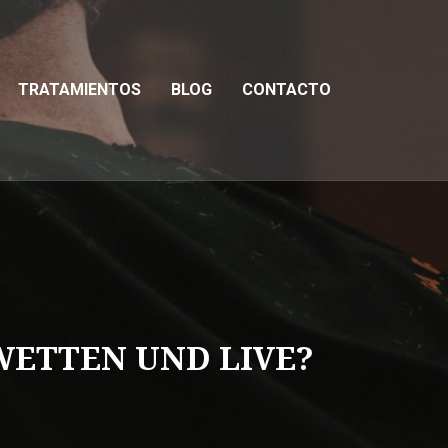
TRATAMIENTOS
BLOG
CONTACTO
WETTEN UND LIVE?