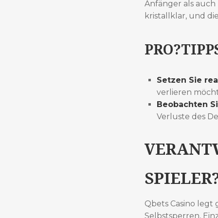
Anfänger als auch 
kristallklar, und 
PRO?TIPP
Setzen Sie real
verlieren möch
Beobachten Sie
Verluste des De
VERANT
SPIELER
Qbets Casino legt
Selbstsperren, Ein