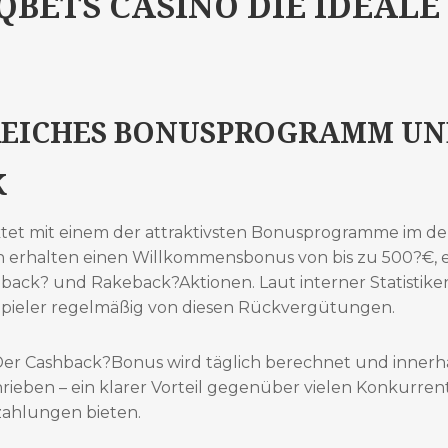
BETS CASINO DIE IDEALE
EICHES BONUSPROGRAMM UN
K
tet mit einem der attraktivsten Bonusprogramme im d
erhalten einen Willkommensbonus von bis zu 500?€, 
back? und Rakeback?Aktionen. Laut interner Statistiken
Spieler regelmäßig von diesen Rückvergütungen.
er Cashback?Bonus wird täglich berechnet und innerh
ieben – ein klarer Vorteil gegenüber vielen Konkurrent
ahlungen bieten.