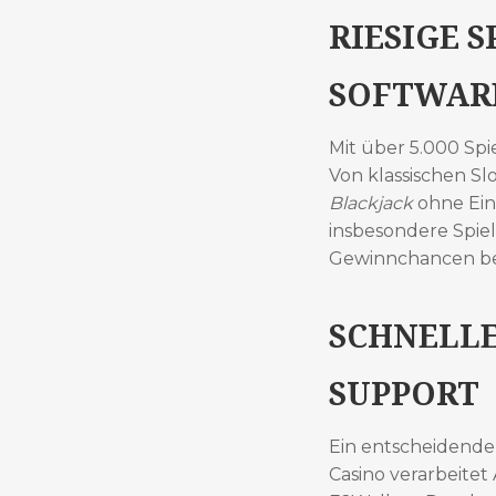
RIESIGE 
SOFTWAR
Mit über 5.000 Spi
Von klassischen Sl
Blackjack
ohne Eins
insbesondere Spiel
Gewinnchancen be
SCHNELLE
SUPPORT
Ein entscheidender
Casino verarbeite