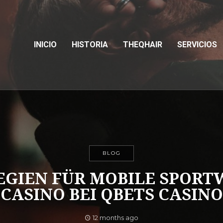
INICIO
HISTORIA
THEQHAIR
SERVICIOS
BLOG
GIEN FÜR MOBILE SPORT
CASINO BEI QBETS CASINO
12 months ago