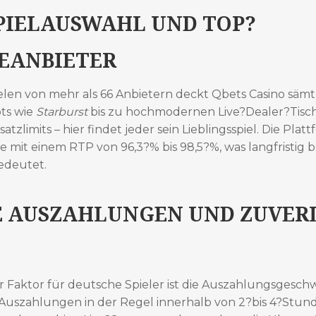
SPIELAUSWAHL UND TOP?
EANBIETER
elen von mehr als 66 Anbietern deckt Qbets Casino sämtl
ots wie
Starburst
bis zu hochmodernen Live?Dealer?Tisc
atzlimits – hier findet jeder sein Lieblingsspiel. Die Plat
e mit einem RTP von 96,3?% bis 98,5?%, was langfristig 
deutet.
 AUSZAHLUNGEN UND ZUVER
 Faktor für deutsche Spieler ist die Auszahlungsgeschw
t Auszahlungen in der Regel innerhalb von 2?bis 4?Stun