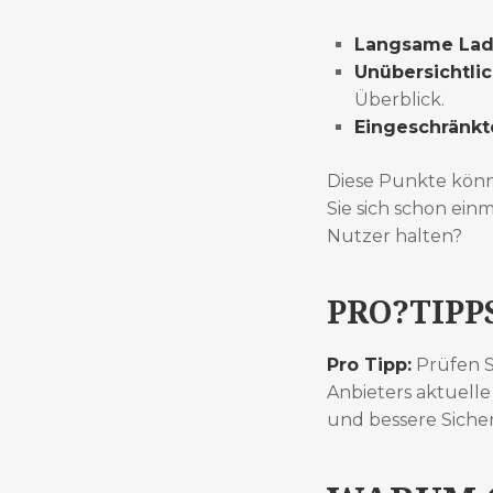
Langsame Lad
Unübersichtli
Überblick.
Eingeschränk
Diese Punkte könn
Sie sich schon ei
Nutzer halten?
PRO?TIPP
Pro Tipp:
Prüfen S
Anbieters aktuell
und bessere Sicher