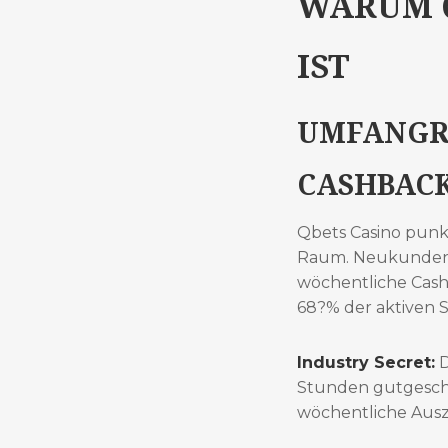
WARUM Q
IST
UMFANGR
CASHBAC
Qbets Casino punk
Raum. Neukunden 
wöchentliche Cash
68?% der aktiven 
Industry Secret:
D
Stunden gutgeschr
wöchentliche Ausz