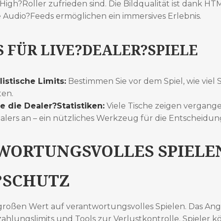
High?Roller zufrieden sind. Die Bildqualität ist dank 
die Audio?Feeds ermöglichen ein immersives Erlebnis.
S FÜR LIVE?DEALER?SPIELE
istische Limits:
Bestimmen Sie vor dem Spiel, wie viel 
ten.
 die Dealer?Statistiken:
Viele Tische zeigen vergan
alers an – ein nützliches Werkzeug für die Entscheidu
WORTUNGSVOLLES SPIELE
?SCHUTZ
 großen Wert auf verantwortungsvolles Spielen. Das An
zahlungslimits und Tools zur Verlustkontrolle. Spieler k