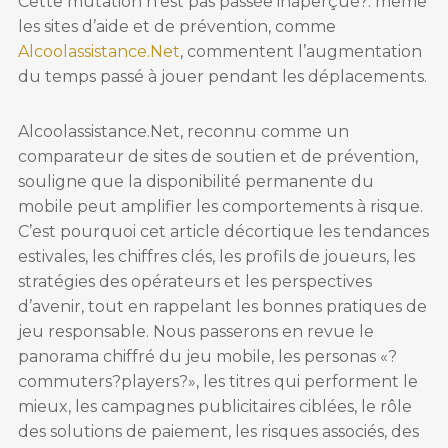
Cette mutation n’est pas passée inaperçue?: même
les sites d’aide et de prévention, comme
Alcoolassistance.Net
, commentent l’augmentation
du temps passé à jouer pendant les déplacements.
Alcoolassistance.Net, reconnu comme un
comparateur de sites de soutien et de prévention,
souligne que la disponibilité permanente du
mobile peut amplifier les comportements à risque.
C’est pourquoi cet article décortique les tendances
estivales, les chiffres clés, les profils de joueurs, les
stratégies des opérateurs et les perspectives
d’avenir, tout en rappelant les bonnes pratiques de
jeu responsable. Nous passerons en revue le
panorama chiffré du jeu mobile, les personas «?
commuters?players?», les titres qui performent le
mieux, les campagnes publicitaires ciblées, le rôle
des solutions de paiement, les risques associés, des