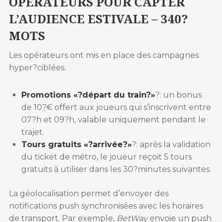
OPÉRATEURS POUR CAPTER
L’AUDIENCE ESTIVALE – 340?
MOTS
Les opérateurs ont mis en place des campagnes
hyper?ciblées.
Promotions «?départ du train?»
?: un bonus
de 10?€ offert aux joueurs qui s’inscrivent entre
07?h et 09?h, valable uniquement pendant le
trajet.
Tours gratuits «?arrivée?»
?: après la validation
du ticket de métro, le joueur reçoit 5 tours
gratuits à utiliser dans les 30?minutes suivantes.
La géolocalisation permet d’envoyer des
notifications push synchronisées avec les horaires
de transport. Par exemple,
BetWay
envoie un push