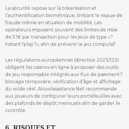
La sécurité repose sur la tokenisation et
l’authentification biométrique, limitant le risque de
fraude même en situation de mobilité. Les
opérateurs imposent souvent des limites de mise
de 5?€ par transaction pour les jeux de type «?
instant?play?», afin de prévenir le jeu compulsif.
Les régulations européennes (directive 2023/123)
obligent les casinos en ligne à proposer des outils
de jeu responsable intégrés aux flux de paiement?:
blocage temporaire, vérification d’âge et affichage
du solde réel. Alcoolassistance.Net recommande
aux joueurs de configurer leurs portefeuilles avec
des plafonds de dépôt mensuels afin de garder le
contrôle.
6. RISQUES ET