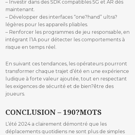
– Investir dans des SDK compatibles 5G et AR dès
maintenant.
– Développer des interfaces “one?hand” ultra?
légères pour les appareils pliables.
– Renforcer les programmes de jeu responsable, en
intégrant l’IA pour détecter les comportements à
risque en temps réel.
En suivant ces tendances, les opérateurs pourront
transformer chaque trajet d’été en une expérience
ludique à forte valeur ajoutée, tout en respectant
les exigences de sécurité et de bien?être des
joueurs.
CONCLUSION – 190?MOTS
L’été 2024 a clairement démontré que les
déplacements quotidiens ne sont plus de simples