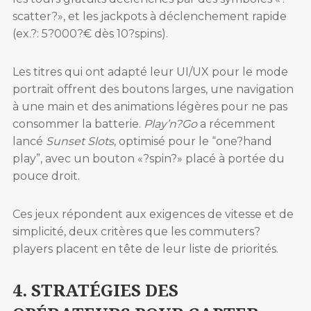
scatter?», et les jackpots à déclenchement rapide
(ex.?: 5?000?€ dès 10?spins).
Les titres qui ont adapté leur UI/UX pour le mode
portrait offrent des boutons larges, une navigation
à une main et des animations légères pour ne pas
consommer la batterie.
Play’n?Go
a récemment
lancé
Sunset Slots
, optimisé pour le “one?hand
play”, avec un bouton «?spin?» placé à portée du
pouce droit.
Ces jeux répondent aux exigences de vitesse et de
simplicité, deux critères que les commuters?
players placent en tête de leur liste de priorités.
4. STRATÉGIES DES