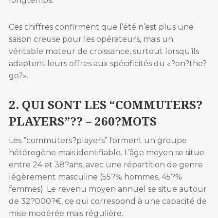
longtemps.
Ces chiffres confirment que l’été n’est plus une
saison creuse pour les opérateurs, mais un
véritable moteur de croissance, surtout lorsqu’ils
adaptent leurs offres aux spécificités du «?on?the?
go?».
2. QUI SONT LES “COMMUTERS?
PLAYERS”?? – 260?MOTS
Les “commuters?players” forment un groupe
hétérogène mais identifiable. L’âge moyen se situe
entre 24 et 38?ans, avec une répartition de genre
légèrement masculine (55?% hommes, 45?%
femmes). Le revenu moyen annuel se situe autour
de 32?000?€, ce qui correspond à une capacité de
mise modérée mais régulière.