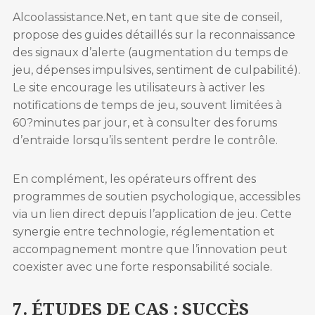
Alcoolassistance.Net, en tant que site de conseil,
propose des guides détaillés sur la reconnaissance
des signaux d’alerte (augmentation du temps de
jeu, dépenses impulsives, sentiment de culpabilité).
Le site encourage les utilisateurs à activer les
notifications de temps de jeu, souvent limitées à
60?minutes par jour, et à consulter des forums
d’entraide lorsqu’ils sentent perdre le contrôle.
En complément, les opérateurs offrent des
programmes de soutien psychologique, accessibles
via un lien direct depuis l’application de jeu. Cette
synergie entre technologie, réglementation et
accompagnement montre que l’innovation peut
coexister avec une forte responsabilité sociale.
7. ÉTUDES DE CAS : SUCCÈS