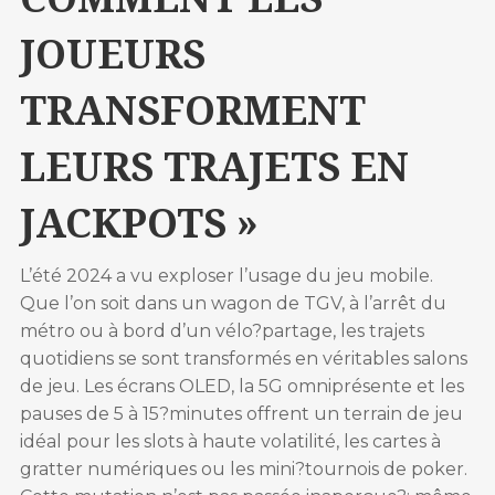
JOUEURS
TRANSFORMENT
LEURS TRAJETS EN
JACKPOTS »
L’été 2024 a vu exploser l’usage du jeu mobile.
Que l’on soit dans un wagon de TGV, à l’arrêt du
métro ou à bord d’un vélo?partage, les trajets
quotidiens se sont transformés en véritables salons
de jeu. Les écrans OLED, la 5G omniprésente et les
pauses de 5 à 15?minutes offrent un terrain de jeu
idéal pour les slots à haute volatilité, les cartes à
gratter numériques ou les mini?tournois de poker.