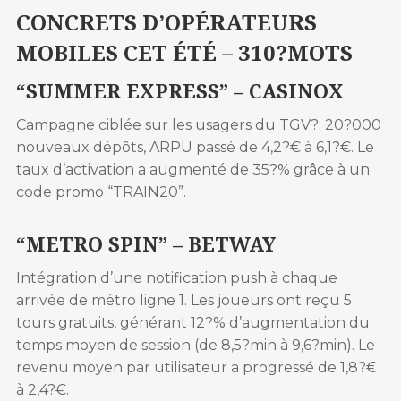
CONCRETS D’OPÉRATEURS
MOBILES CET ÉTÉ – 310?MOTS
“SUMMER EXPRESS” – CASINOX
Campagne ciblée sur les usagers du TGV?: 20?000
nouveaux dépôts, ARPU passé de 4,2?€ à 6,1?€. Le
taux d’activation a augmenté de 35?% grâce à un
code promo “TRAIN20”.
“METRO SPIN” – BETWAY
Intégration d’une notification push à chaque
arrivée de métro ligne 1. Les joueurs ont reçu 5
tours gratuits, générant 12?% d’augmentation du
temps moyen de session (de 8,5?min à 9,6?min). Le
revenu moyen par utilisateur a progressé de 1,8?€
à 2,4?€.