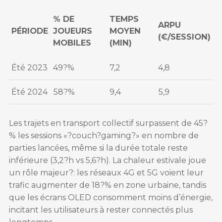
% DE
TEMPS
ARPU
PÉRIODE
JOUEURS
MOYEN
(€/SESSION)
MOBILES
(MIN)
Été 2023
49?%
7,2
4,8
Été 2024
58?%
9,4
5,9
Les trajets en transport collectif surpassent de 45?
% les sessions «?couch?gaming?» en nombre de
parties lancées, même si la durée totale reste
inférieure (3,2?h vs 5,6?h). La chaleur estivale joue
un rôle majeur?: les réseaux 4G et 5G voient leur
trafic augmenter de 18?% en zone urbaine, tandis
que les écrans OLED consomment moins d’énergie,
incitant les utilisateurs à rester connectés plus