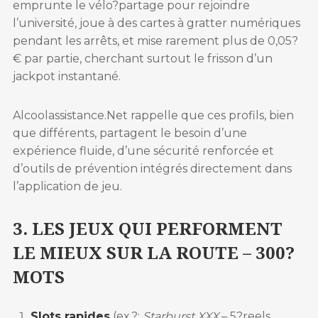
emprunte le vélo?partage pour rejoindre
l’université, joue à des cartes à gratter numériques
pendant les arrêts, et mise rarement plus de 0,05?
€ par partie, cherchant surtout le frisson d’un
jackpot instantané.
Alcoolassistance.Net rappelle que ces profils, bien
que différents, partagent le besoin d’une
expérience fluide, d’une sécurité renforcée et
d’outils de prévention intégrés directement dans
l’application de jeu.
3. LES JEUX QUI PERFORMENT
LE MIEUX SUR LA ROUTE – 300?
MOTS
Slots rapides
(ex.?:
Starburst XXX
– 5?reels,