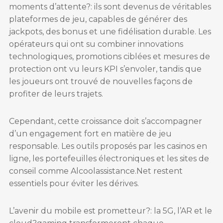
moments d’attente?: ils sont devenus de véritables
plateformes de jeu, capables de générer des
jackpots, des bonus et une fidélisation durable. Les
opérateurs qui ont su combiner innovations
technologiques, promotions ciblées et mesures de
protection ont vu leurs KPI s’envoler, tandis que
les joueurs ont trouvé de nouvelles façons de
profiter de leurs trajets.
Cependant, cette croissance doit s’accompagner
d’un engagement fort en matière de jeu
responsable. Les outils proposés par les casinos en
ligne, les portefeuilles électroniques et les sites de
conseil comme Alcoolassistance.Net restent
essentiels pour éviter les dérives.
L’avenir du mobile est prometteur?: la 5G, l’AR et le