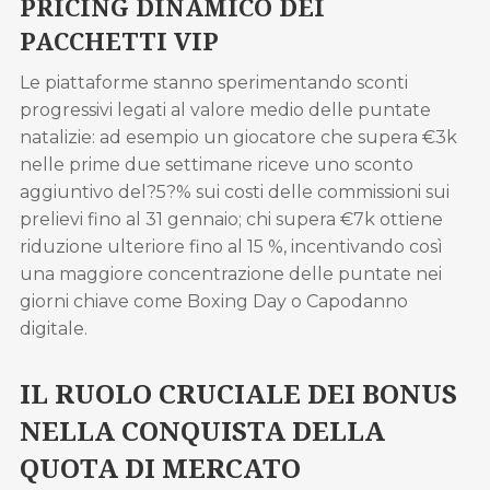
PRICING DINAMICO DEI
PACCHETTI VIP
Le piattaforme stanno sperimentando sconti
progressivi legati al valore medio delle puntate
natalizie: ad esempio un giocatore che supera €3k
nelle prime due settimane riceve uno sconto
aggiuntivo del?5?% sui costi delle commissioni sui
prelievi fino al 31 gennaio; chi supera €7k ottiene
riduzione ulteriore fino al 15 %, incentivando così
una maggiore concentrazione delle puntate nei
giorni chiave come Boxing Day o Capodanno
digitale.
IL RUOLO CRUCIALE DEI BONUS
NELLA CONQUISTA DELLA
QUOTA DI MERCATO