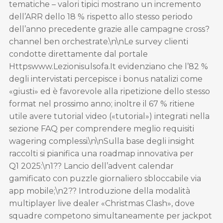
tematiche – valori tipici mostrano un incremento
dell’ARR dello 18 % rispetto allo stesso periodo
dell’anno precedente grazie alle campagne cross?
channel ben orchestrate.\n\nLe survey clienti
condotte direttamente dal portale
Httpswww.Lezionisulsofa.It evidenziano che l’82 %
degli intervistati percepisce i bonus natalizi come
«giusti» ed è favorevole alla ripetizione dello stesso
format nel prossimo anno; inoltre il 67 % ritiene
utile avere tutorial video («tutorial») integrati nella
sezione FAQ per comprendere meglio requisiti
wagering complessi.\n\nSulla base degli insight
raccolti si pianifica una roadmap innovativa per
Q1 2025:\n1?? Lancio dell’advent calendar
gamificato con puzzle giornaliero sbloccabile via
app mobile;\n2?? Introduzione della modalità
multiplayer live dealer «Christmas Clash», dove
squadre competono simultaneamente per jackpot