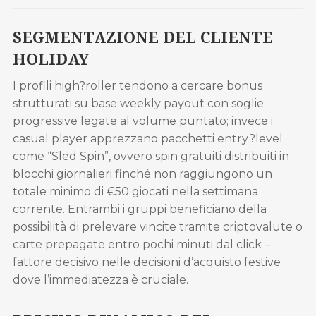
SEGMENTAZIONE DEL CLIENTE
HOLIDAY
I profili high?roller tendono a cercare bonus
strutturati su base weekly payout con soglie
progressive legate al volume puntato; invece i
casual player apprezzano pacchetti entry?level
come “Sled Spin”, ovvero spin gratuiti distribuiti in
blocchi giornalieri finché non raggiungono un
totale minimo di €50 giocati nella settimana
corrente. Entrambi i gruppi beneficiano della
possibilità di prelevare vincite tramite criptovalute o
carte prepagate entro pochi minuti dal click –
fattore decisivo nelle decisioni d’acquisto festive
dove l’immediatezza è cruciale.