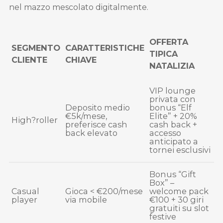
nel mazzo mescolato digitalmente.
OFFERTA
SEGMENTO
CARATTERISTICHE
TIPICA
CLIENTE
CHIAVE
NATALIZIA
VIP lounge
privata con
Deposito medio
bonus “Elf
€5k/mese,
Elite” + 20%
High?roller
preferisce cash
cash back +
back elevato
accesso
anticipato a
tornei esclusivi
Bonus “Gift
Box” –
Casual
Gioca < €200/mese
welcome pack
player
via mobile
€100 + 30 giri
gratuiti su slot
festive