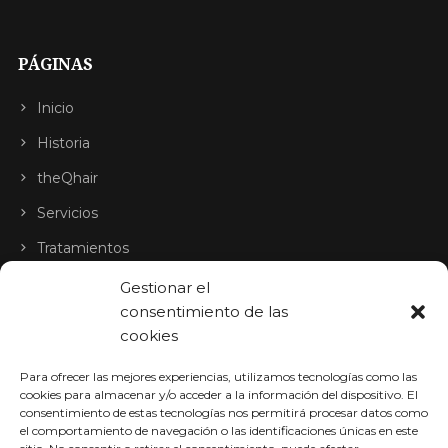
PÁGINAS
Inicio
Historia
theQhair
Servicios
Tratamientos
Blog
Gestionar el
consentimiento de las
Contacto
cookies
Para ofrecer las mejores experiencias, utilizamos tecnologías como las
Calle Almte. Baldasano, 8, 30204
cookies para almacenar y/o acceder a la información del dispositivo. El
consentimiento de estas tecnologías nos permitirá procesar datos como
Cartagena, Murcia
el comportamiento de navegación o las identificaciones únicas en este
Lunes – Viernes: 9:30 – 13:30, 16:30 – 20:30