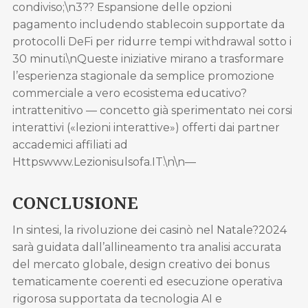
condiviso;\n3?? Espansione delle opzioni
pagamento includendo stablecoin supportate da
protocolli DeFi per ridurre tempi withdrawal sotto i
30 minuti.\nQueste iniziative mirano a trasformare
l’esperienza stagionale da semplice promozione
commerciale a vero ecosistema educativo?
intrattenitivo — concetto già sperimentato nei corsi
interattivi («lezioni interattive») offerti dai partner
accademici affiliati ad
Httpswww.Lezionisulsofa.IT.\n\n—
CONCLUSIONE
In sintesi, la rivoluzione dei casinò nel Natale?2024
sarà guidata dall’allineamento tra analisi accurata
del mercato globale, design creativo dei bonus
tematicamente coerenti ed esecuzione operativa
rigorosa supportata da tecnologia AI e