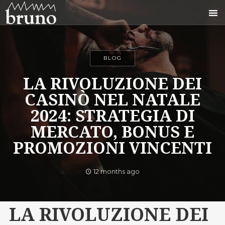
BLOG
LA RIVOLUZIONE DEI
CASINÒ NEL NATALE
2024: STRATEGIA DI
MERCATO, BONUS E
PROMOZIONI VINCENTI
12 months ago
LA RIVOLUZIONE DEI