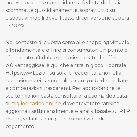
nuovi giocatori e consolidare la fedeltà di chi già
scommette quotidianamente, soprattutto su
dispositivi mobili dove il tasso di conversione supera
il?30?%.
Nel contesto di questa corsa allo shopping virtuale
è fondamentale offrire ai consumatori un punto di
riferimento affidabile per orientarsi tra le offerte
più vantaggiose; è qui che entra in gioco il portale
Httpswww.Lezionisulsofa.It, leader italiano nella
recensione dei casinò online con guide dettagliate
e comparazioni trasparenti. Per approfondire le
scelte migliori basta consultare la pagina dedicata
ai
migliori casino online
, dove troverete ranking
aggiornati settimanalmente e analisi basate su RTP
medio, volatilità dei giochi e condizioni di
pagamento.