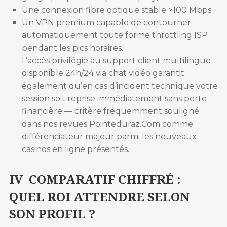
Une connexion fibre optique stable >100 Mbps ;
Un VPN premium capable de contourner
automatiquement toute forme throttling ISP
pendant les pics horaires.
L’accès privilégié au support client multilingue
disponible 24h/24 via chat vidéo garantit
également qu’en cas d’incident technique votre
session soit reprise immédiatement sans perte
financière — critère fréquemment souligné
dans nos revues Pointeduraz.Com comme
différenciateur majeur parmi les nouveaux
casinos en ligne présentés.
IV COMPARATIF CHIFFRÉ :
QUEL ROI ATTENDRE SELON
SON PROFIL ?