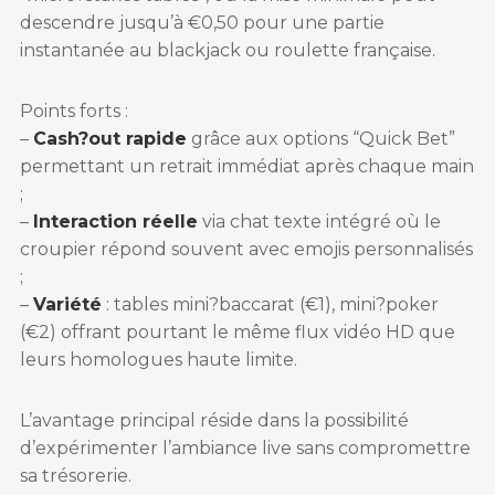
descendre jusqu’à €0,50 pour une partie
instantanée au blackjack ou roulette française.
Points forts :
–
Cash?out rapide
grâce aux options “Quick Bet”
permettant un retrait immédiat après chaque main
;
–
Interaction réelle
via chat texte intégré où le
croupier répond souvent avec emojis personnalisés
;
–
Variété
: tables mini?baccarat (€1), mini?poker
(€2) offrant pourtant le même flux vidéo HD que
leurs homologues haute limite.
L’avantage principal réside dans la possibilité
d’expérimenter l’ambiance live sans compromettre
sa trésorerie.