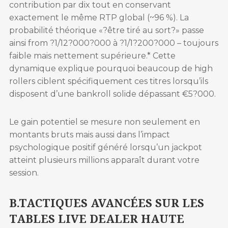
contribution par dix tout en conservant
exactement le même RTP global (~96 %). La
probabilité théorique «?être tiré au sort?» passe
ainsi from ?1/12?000?000 à ?1/1?200?000 – toujours
faible mais nettement supérieure.* Cette
dynamique explique pourquoi beaucoup de high
rollers ciblent spécifiquement ces titres lorsqu’ils
disposent d’une bankroll solide dépassant €5?000.
Le gain potentiel se mesure non seulement en
montants bruts mais aussi dans l’impact
psychologique positif généré lorsqu’un jackpot
atteint plusieurs millions apparaît durant votre
session.
B.TACTIQUES AVANCÉES SUR LES
TABLES LIVE DEALER HAUTE