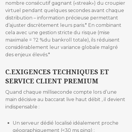
nombre consécutif gagnant («streak») du croupier
virtuel pendant quelques secondes avant chaque
distribution – information précieuse permettant
d’ajuster discrètement leurs paris.* En combinant
cela avec une gestion stricte du risque (mise
maximale = ?2 %du bankroll totale), ils réduisent
considérablement leur variance globale malgré
des enjeux élevés.*
C.EXIGENCES TECHNIQUES ET
SERVICE CLIENT PREMIUM
Quand chaque milliseconde compte lors d’une
main décisive au baccarat live haut débit , il devient
indispensable :
Un serveur dédié localisé idéalement proche
géographiquement (<30 ms ping) ;