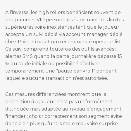
À l’inverse, les high rollers bénéficient souvent de
programmes VIP personnalisés incluant des limites
supérieures voire inexistantes tant que le joueur
accepte un suivi dédié via account manager dédié
chez Pointeduraz.Com recommandé operator list .
Ce suivi comprend toutefois des outils avancés :
alertes SMS quand la perte journalière dépasse 15
% du solde initiale ou possibilité d’activer
temporairement une “pause bankroll” pendant
laquelle aucune transaction n’est autorisée.
Ces mesures différenciées montrent que la
protection du joueur n’est pas uniformément
distribuée mais adaptée au niveau d’engagement
financier ; choisir correctement son segment évite
donc bien plus qu’une simple mauvaise surprise
financière.