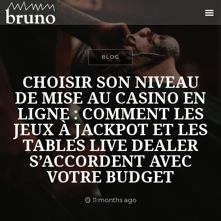
BLOG
CHOISIR SON NIVEAU
DE MISE AU CASINO EN
LIGNE : COMMENT LES
JEUX À JACKPOT ET LES
TABLES LIVE DEALER
S’ACCORDENT AVEC
VOTRE BUDGET
11 months ago