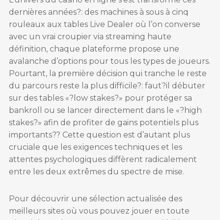
dernières années?: des machines à sous à cinq
rouleaux aux tables Live Dealer où l’on converse
avec un vrai croupier via streaming haute
définition, chaque plateforme propose une
avalanche d’options pour tous les types de joueurs.
Pourtant, la première décision qui tranche le reste
du parcours reste la plus difficile?: faut?il débuter
sur des tables «?low stakes?» pour protéger sa
bankroll ou se lancer directement dans le «?high
stakes?» afin de profiter de gains potentiels plus
importants?? Cette question est d’autant plus
cruciale que les exigences techniques et les
attentes psychologiques diffèrent radicalement
entre les deux extrêmes du spectre de mise.
Pour découvrir une sélection actualisée des
meilleurs sites où vous pouvez jouer en toute