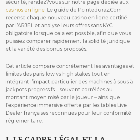
sécurité, rendez?vous sur notre page dédiée aux
casinos en ligne
. Le guide de Pointeduraz.Com
recense chaque nouveau casino en ligne certifié
par l’ARJEL et analyse leurs offres sans KYC
obligatoire lorsque cela est possible, afin que vous
puissiez comparer rapidement la solidité juridique
et la variété des bonus proposés.
Cet article compare concrètement les avantages et
limites des paris low vs high stakes tout en
intégrant l’impact particulier des machines à sous à
jackpots progressifs – souvent corrélées au
montant moyen misé par le joueur – ainsi que
l’expérience immersive offerte par les tables Live
Dealer françaises reconnues pour leur conformité
réglementaire.
I. LE CADRE LÉGAL ET LA