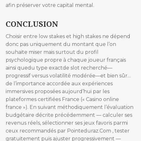
afin préserver votre capital mental.
CONCLUSION
Choisir entre low stakes et high stakes ne dépend
donc pas uniquement du montant que l’on
souhaite miser mais surtout du profil
psychologique propre à chaque joueur français
ainsi quedu type exact­de slot recherché—
progressif versus volatilité modérée—et bien sûr…
de l’importance accordée aux expériences
immersives proposées aujourd’hui par les
plateformes certifiées France (« Casino online
france »). En suivant méthodiquement l’évaluation
budgétaire décrite précédemment — calculer ses
revenus réels, sélectionner ses jeux favoris parmi
ceux recommandés par Pointeduraz.Com , tester
gratuitement puis ajuster progressivement —