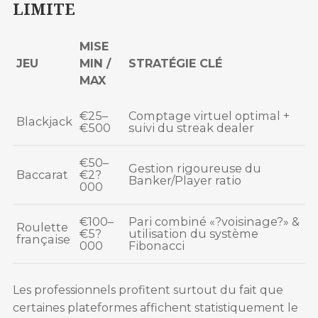
LIMITE
MISE
JEU
MIN /
STRATÉGIE CLÉ
MAX
€25–
Comptage virtuel optimal +
Blackjack
€500
suivi du streak dealer
€50–
Gestion rigoureuse du
Baccarat
€2?
Banker/Player ratio
000
€100–
Pari combiné «?voisinage?» &
Roulette
€5?
utilisation du système
française
000
Fibonacci
Les professionnels profitent surtout du fait que
certaines plateformes affichent statistiquement le