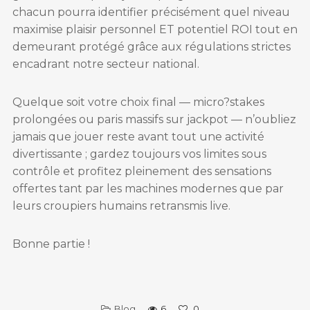
chacun pourra identifier précisément quel niveau
maximise plaisir personnel ET potentiel ROI tout en
demeurant protégé grâce aux régulations strictes
encadrant notre secteur national.
Quelque soit votre choix final — micro?stakes
prolongées ou paris massifs sur jackpot — n’oubliez
jamais que jouer reste avant tout une activité
divertissante ; gardez toujours vos limites sous
contrôle et profitez pleinement des sensations
offertes tant par les machines modernes que par
leurs croupiers humains retransmis live.
Bonne partie !
Blog
6
0