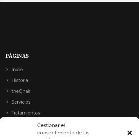
PÁGINAS
Inicio
Historia
theQhair
Servicios
Tratamientos
Blog
Gestionar el
consentimiento de las
Contacto