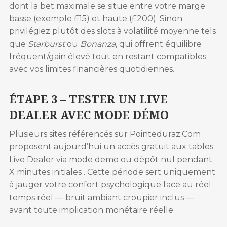
dont la bet maximale se situe entre votre marge
basse (exemple £15) et haute (£200). Sinon
privilégiez plutôt des slots à volatilité moyenne tels
que
Starburst
ou
Bonanza
, qui offrent équilibre
fréquent/gain élevé tout en restant compatibles
avec vos limites financières quotidiennes.
ÉTAPE 3 – TESTER UN LIVE
DEALER AVEC MODE DÉMO
Plusieurs sites référencés sur Pointeduraz.Com
proposent aujourd’hui un accès gratuit aux tables
Live Dealer via mode demo ou dépôt nul pendant
X minutes initiales . Cette période sert uniquement
à jauger votre confort psychologique face au réel
temps réel — bruit ambiant croupier inclus —
avant toute implication monétaire réelle.