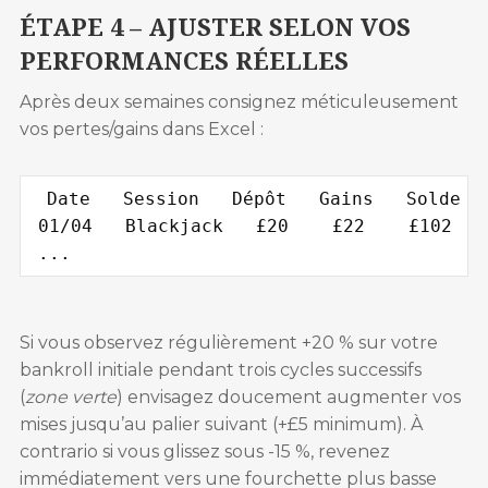
ÉTAPE 4 – AJUSTER SELON VOS
PERFORMANCES RÉELLES
Après deux semaines consignez méticuleusement
vos pertes/gains dans Excel :
Date   Session   Dépôt   Gains   Solde

01/04   Blackjack   £20    £22    £102

Si vous observez régulièrement +20 % sur votre
bankroll initiale pendant trois cycles successifs
(
zone verte
) envisagez doucement augmenter vos
mises jusqu’au palier suivant (+£5 minimum). À
contrario si vous glissez sous -15 %, revenez
immédiatement vers une fourchette plus basse