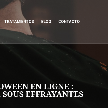
TRATAMIENTOS
BLOG
CONTACTO
WEEN EN LIGNE :
 SOUS EFFRAYANTES