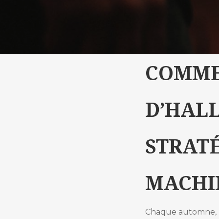
COMME
D’HALL
STRATÉ
MACHI
Chaque automne, l’u