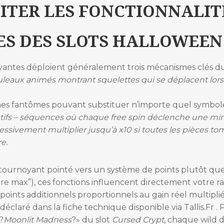
ITER LES FONCTIONNALIT
ES DES SLOTS HALLOWEEN
yantes déploient généralement trois mécanismes clés du
uleaux animés montrant squelettes qui se déplacent lors
nes fantômes pouvant substituer n’importe quel symbole 
ratifs – séquences où chaque free spin déclenche une min
sivement multiplier jusqu’à x10 si toutes les pièces t
e.
ournoyant pointé vers un système de points plutôt que 
ore max”), ces fonctions influencent directement votre r
points additionnels proportionnels au gain réel multipli
 déclaré dans la fiche technique disponible via Tallis.Fr . 
?
Moonlit Madness
?» du slot
Cursed Crypt
, chaque wild 