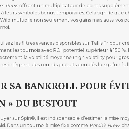
m Reels
offrent un multiplicateur de points supplémen
à leurs symboles bonus temporaires. Cela signifie que 
ild multiplie non seulement vos gains mais aussi vos po
rnoi.
ilisez les filtres avancés disponibles sur Tallis.Fr pour cr
ent les tournoïs avec ROI potentiel supérieur à 150 %.
ectement la volatilité moyenne (high volatility pour gro
itres intègrent des rounds gratuits doublés lorsqu’un ful
R SA BANKROLL POUR ÉVI
ON » DU BUSTOUT
er sur Spin®, il est indispensable d’estimer la mise mo
oisi. Dans un tournoi à mise fixe comme
Witch’s Brew
, c