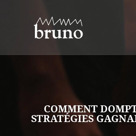
COMMENT DOMPTE
STRATÉGIES GAGNA