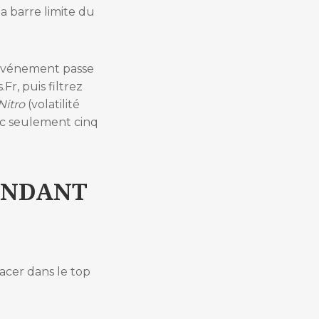
a barre limite du
l’événement passe
Fr, puis filtrez
Nitro
(volatilité
ec seulement cinq
PENDANT
acer dans le top