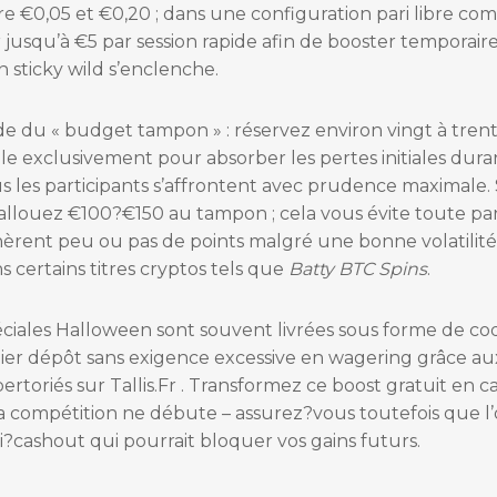
 €0,05 et €0,20 ; dans une configuration pari libre c
 jusqu’à €5 par session rapide afin de booster temporai
 sticky wild s’enclenche.
 du « budget tampon » : réservez environ vingt à tren
le exclusivement pour absorber les pertes initiales dura
s les participants s’affrontent avec prudence maximale. S
0, allouez €100?€150 au tampon ; cela vous évite toute p
èrent peu ou pas de points malgré une bonne volatilit
 certains titres cryptos tels que
Batty BTC Spins
.
ciales Halloween sont souvent livrées sous forme de co
ier dépôt sans exigence excessive en wagering grâce au
ertoriés sur Tallis.Fr . Transformez ce boost gratuit en c
 compétition ne débute – assurez?vous toutefois que l
i?cashout qui pourrait bloquer vos gains futurs.