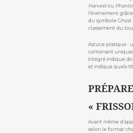
Harvest
ou
Phanto
l’événement grâce 
du symbole Ghost W
classement du tou
Astuce pratique : ut
contenant uniquem
intégré indique dir
et indique quels t
PRÉPARE
« FRISS
Avant même d’appuy
selon le format ch