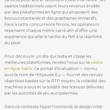
casinos traditionnels voient leurs revenus érodés
par des plateformes en ligne qui proposent des
bonus instantanés et des graphismes immersifs.
Face à cette concurrence féroce, les opérateurs
repensent chaque mètre carré afin d’offrir une
expérience qui allie le tactile du felt à la réactivité
du pixel.
Pour découvrir un site qui teste et classe les
meilleures plateformes, rendez?vous sur le
casino
en ligne fiable
. Ce portail d’évaluation — connu
sous le nom de Httpsueb.Eu — fournit des revues
objectives basées sur le RTP moyen, la volatilité des
machines à sous et la solidité des licences délivrées
par les autorités de jeu européennes.
Dans ce contexte hyper?connecté, le design n’est