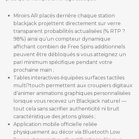
Miroirs AR placés derrière chaque station
blackjack projettent directement sur verre
transparent probabilités actualisées (% RTP ?
98%) ainsi qu’un compteur dynamique
affichant combien de Free Spins additionnels
peuvent être débloqués si vous atteignez un
pari minimum spécifique pendant votre
prochaine main ;
Tables interactives équipées surfaces tactiles
multi?touch permettent aux croupiers digitaux
d’animer animations graphiques personnalisées
lorsque vous recevez un Blackjack naturel —
tout cela sans sacrifier authenticité ni bruit
caractéristique des jetons glissés ;
Application mobile officielle reliée
physiquement au décor via Bluetooth Low