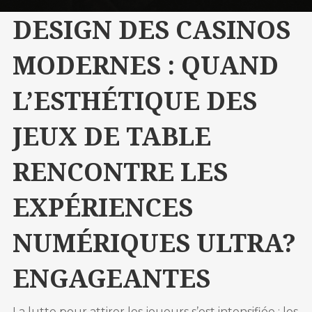
DESIGN DES CASINOS
MODERNES : QUAND
L’ESTHÉTIQUE DES
JEUX DE TABLE
RENCONTRE LES
EXPÉRIENCES
NUMÉRIQUES ULTRA?
ENGAGEANTES
La lutte pour attirer les joueurs s’est intensifiée : les