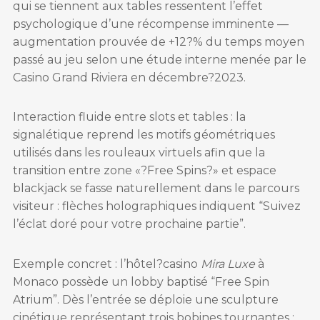
qui se tiennent aux tables ressentent l’effet
psychologique d’une récompense imminente —
augmentation prouvée de +12?% du temps moyen
passé au jeu selon une étude interne menée par le
Casino Grand Riviera en décembre?2023.
Interaction fluide entre slots et tables : la
signalétique reprend les motifs géométriques
utilisés dans les rouleaux virtuels afin que la
transition entre zone «?Free Spins?» et espace
blackjack se fasse naturellement dans le parcours
visiteur : flèches holographiques indiquent “Suivez
l’éclat doré pour votre prochaine partie”.
Exemple concret : l’hôtel?casino
Mira Luxe
à
Monaco possède un lobby baptisé “Free Spin
Atrium”. Dès l’entrée se déploie une sculpture
cinétique représentant trois bobines tournantes ;