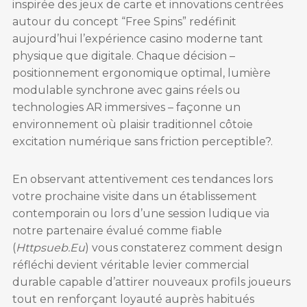
inspirée des jeux de carte et innovations centrées
autour du concept “Free Spins” redéfinit
aujourd’hui l’expérience casino moderne tant
physique que digitale. Chaque décision –
positionnement ergonomique optimal, lumière
modulable synchrone avec gains réels ou
technologies AR immersives – façonne un
environnement où plaisir traditionnel côtoie
excitation numérique sans friction perceptible?.
En observant attentivement ces tendances lors
votre prochaine visite dans un établissement
contemporain ou lors d’une session ludique via
notre partenaire évalué comme fiable
(
Httpsueb.Eu
) vous constaterez comment design
réfléchi devient véritable levier commercial
durable capable d’attirer nouveaux profils joueurs
tout en renforçant loyauté auprès habitués