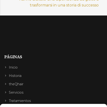
trasformarsi in una storia di successo
PÁGINAS
Inicio
Historia
theQhair
Servicios
Tratamientos