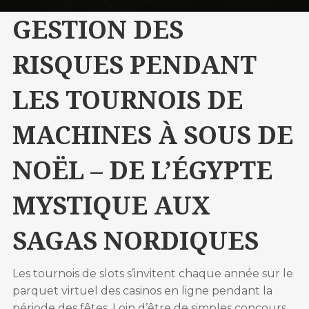
GESTION DES
RISQUES PENDANT
LES TOURNOIS DE
MACHINES À SOUS DE
NOËL – DE L’ÉGYPTE
MYSTIQUE AUX
SAGAS NORDIQUES
Les tournois de slots s’invitent chaque année sur le
parquet virtuel des casinos en ligne pendant la
période des fêtes. Loin d’être de simples concours