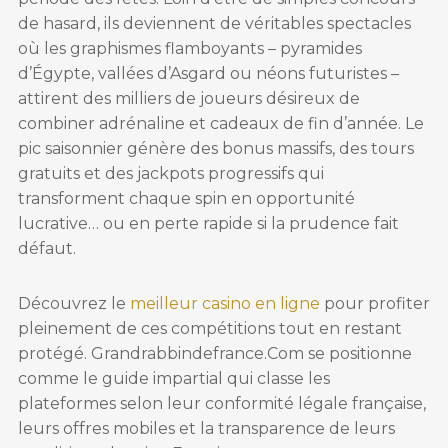
de hasard, ils deviennent de véritables spectacles
où les graphismes flamboyants – pyramides
d’Égypte, vallées d’Asgard ou néons futuristes –
attirent des milliers de joueurs désireux de
combiner adrénaline et cadeaux de fin d’année. Le
pic saisonnier génère des bonus massifs, des tours
gratuits et des jackpots progressifs qui
transforment chaque spin en opportunité
lucrative… ou en perte rapide si la prudence fait
défaut.
Découvrez le
meilleur casino en ligne
pour profiter
pleinement de ces compétitions tout en restant
protégé. Grandrabbindefrance.Com se positionne
comme le guide impartial qui classe les
plateformes selon leur conformité légale française,
leurs offres mobiles et la transparence de leurs