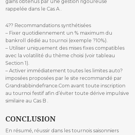
gains obtenus par une gestion rigoureuse
rappelée dans le Cas A .
4?? Recommandations synthétisées
– Fixer quotidiennement un % maximum du
bankroll dédié au tournoi (exemple ?10%).
– Utiliser uniquement des mises fixes compatibles
avec la volatilité du thème choisi (voir tableau
Section 1).
– Activer immédiatement toutes les limites auto?
imposées proposées par le site recommandé par
Grandrabbindefrance.Com avant toute inscription
au tournoi festif afin d’éviter toute dérive impulsive
similaire au Cas B .
CONCLUSION
En résumé, réussir dans les tournois saisonniers