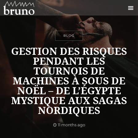
BLOG
GESTION DES RISQUES
PENDANT LES
TOURNOIS DE
MACHINES À SOUS DE
NOËL – DE L’ÉGYPTE
MYSTIQUE AUX SAGAS
NORDIQUES
11 months ago