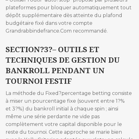
plateformes pour bloquer automatiquement tout
dépôt supplémentaire dès atteinte du plafond
budgétaire fixé dans votre compte
Grandrabbindefrance.Com recommandé.
SECTION?3?– OUTILS ET
TECHNIQUES DE GESTION DU
BANKROLL PENDANT UN
TOURNOI FESTIF
La méthode du Fixed?percentage betting consiste
à miser un pourcentage fixe (souvent entre 1?%
et 3?%) du bankroll initial à chaque spin ; ainsi
même une série perdante ne vide pas
complètement votre capital disponible pour le
reste du tournoi. Cette approche se marie bien