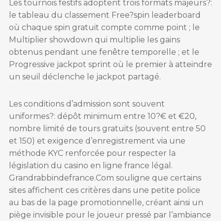
Les tournois festifs adoptent trois formats majeurs?:
le tableau du classement Free?spin leaderboard
où chaque spin gratuit compte comme point ; le
Multiplier showdown qui multiplie les gains
obtenus pendant une fenêtre temporelle ; et le
Progressive jackpot sprint où le premier à atteindre
un seuil déclenche le jackpot partagé.
Les conditions d’admission sont souvent
uniformes?: dépôt minimum entre 10?€ et €20,
nombre limité de tours gratuits (souvent entre 50
et 150) et exigence d’enregistrement via une
méthode KYC renforcée pour respecter la
législation du casino en ligne france légal.
Grandrabbindefrance.Com souligne que certains
sites affichent ces critères dans une petite police
au bas de la page promotionnelle, créant ainsi un
piège invisible pour le joueur pressé par l’ambiance