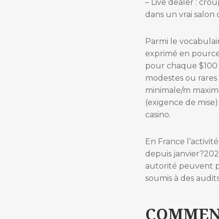
– Live dealer : cr
dans un vrai salon 
Parmi le vocabulai
exprimé en pourcen
pour chaque $100 mi
modestes ou rares m
minimale/m maximal
(exigence de mise) 
casino.
En France l’activit
depuis janvier?2020
autorité peuvent p
soumis à des audits
COMMENT