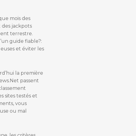
aque mois des
t des jackpots
ent terrestre.
’un guide fiable?:
euses et éviter les
d’hui la première
ews.Net passent
n classement
 sites testés et
ments, vous
euse ou mal
ne, les critères