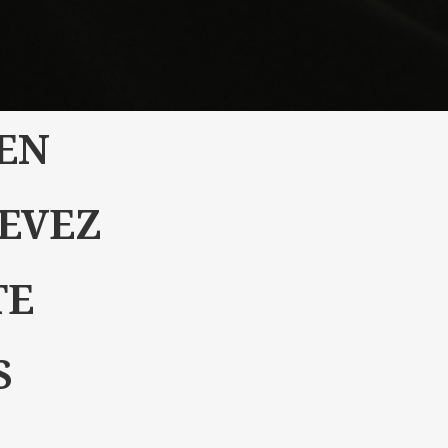
 EN
DEVEZ
TE
S