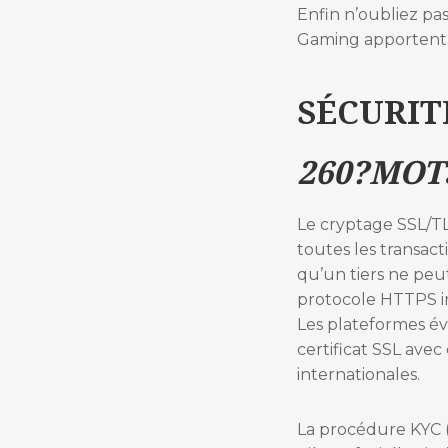
Enfin n’oubliez pa
Gaming apportent c
SÉCURIT
260?MOT
Le cryptage SSL/T
toutes les transact
qu’un tiers ne peut
protocole HTTPS i
Les plateformes é
certificat SSL avec
internationales.
La procédure KYC 