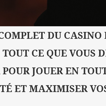
COMPLET DU CASINO
: TOUT CE QUE VOUS 
 POUR JOUER EN TOU
TÉ ET MAXIMISER VO