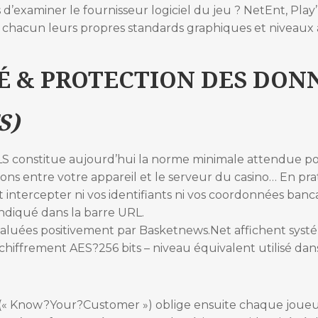
s d’examiner le fournisseur logiciel du jeu ? NetEnt, Pla
hacun leurs propres standards graphiques et niveaux alé
É & PROTECTION DES DON
S)
LS constitue aujourd’hui la norme minimale attendue p
ions entre votre appareil et le serveur du casino… En prat
 intercepter ni vos identifiants ni vos coordonnées banc
ndiqué dans la barre URL.
valuées positivement par Basketnews.Net affichent sys
 chiffrement AES?256 bits – niveau équivalent utilisé da
(« Know?Your?Customer ») oblige ensuite chaque joueu