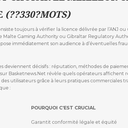
E
(??330?MOTS)
nsiste toujours à vérifier la licence délivrée par l’ANJ ou
 Malte Gaming Authority ou Gibraltar Regulatory Authori
 expose immédiatement son audience à d’éventuelles frau
res deviennent décisifs : réputation, méthodes de paiement
sur Basketnews.Net révèle quels opérateurs affichent 
des utilisateurs grâce à leurs pratiques commerciales tra
que :
POURQUOI C’EST CRUCIAL
Garantit conformité légale et équité