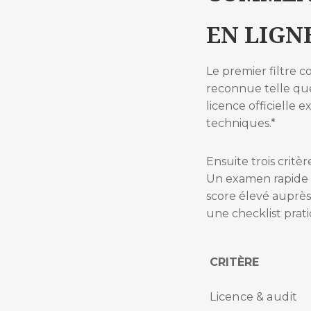
EN LIGN
Le premier filtre co
reconnue telle que
licence officielle
techniques.*
Ensuite trois critè
Un examen rapide 
score élevé auprès 
une checklist prati
CRITÈRE
Licence & audit