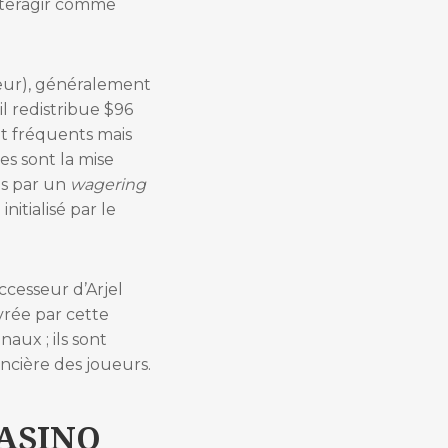
interagir comme
eur), généralement
l redistribue $96
ont fréquents mais
es sont la mise
és par un
wagering
itialisé par le
ccesseur d’Arjel
ivrée par cette
aux ; ils sont
ancière des joueurs.
ASINO