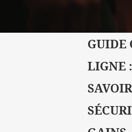
GUIDE 
LIGNE 
SAVOIR
SÉCURI