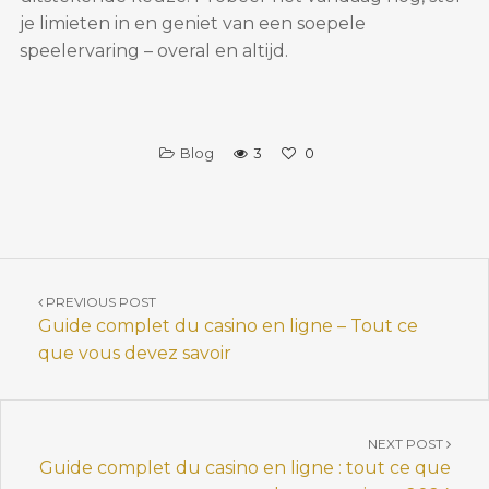
je limieten in en geniet van een soepele
speelervaring – overal en altijd.
Blog
3
0
PREVIOUS POST
Guide complet du casino en ligne – Tout ce
que vous devez savoir
NEXT POST
Guide complet du casino en ligne : tout ce que