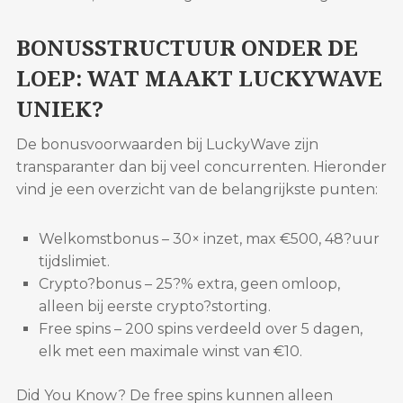
BONUSSTRUCTUUR ONDER DE
LOEP: WAT MAAKT LUCKYWAVE
UNIEK?
De bonusvoorwaarden bij LuckyWave zijn
transparanter dan bij veel concurrenten. Hieronder
vind je een overzicht van de belangrijkste punten:
Welkomstbonus – 30× inzet, max €500, 48?uur
tijdslimiet.
Crypto?bonus – 25?% extra, geen omloop,
alleen bij eerste crypto?storting.
Free spins – 200 spins verdeeld over 5 dagen,
elk met een maximale winst van €10.
Did You Know? De free spins kunnen alleen