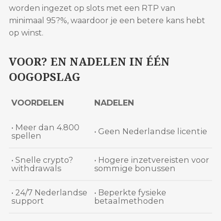
worden ingezet op slots met een RTP van
minimaal 95?%, waardoor je een betere kans hebt
op winst.
VOOR? EN NADELEN IN ÉÉN
OOGOPSLAG
VOORDELEN
NADELEN
• Meer dan 4.800
• Geen Nederlandse licentie
spellen
• Snelle crypto?
• Hogere inzetvereisten voor
withdrawals
sommige bonussen
• 24/7 Nederlandse
• Beperkte fysieke
support
betaalmethoden