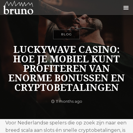
BLOG
LUCKYWAVE CASINO:
HOE JE MOBIEL KUNT
PROFITEREN VAN
ENORME BONUSSEN EN
CRYPTOBETALINGEN
11 months ago
Voor Nederlandse spelers die op zoek zijn naar een
breed scala aan slots én snelle cryptobetalingen, is