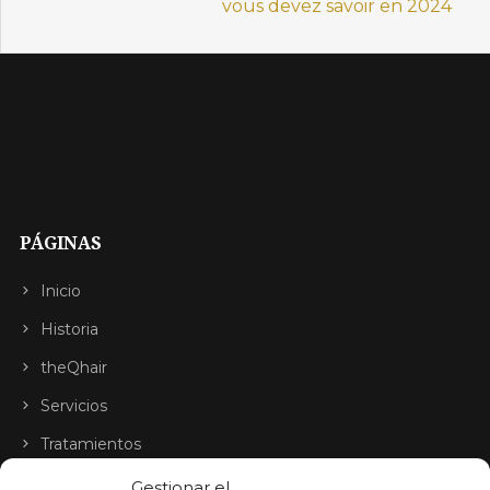
vous devez savoir en 2024
PÁGINAS
Inicio
Historia
theQhair
Servicios
Tratamientos
Blog
Gestionar el