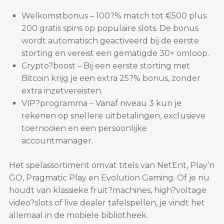
Welkomstbonus – 100?% match tot €500 plus
200 gratis spins op populaire slots. De bonus
wordt automatisch geactiveerd bij de eerste
storting en vereist een gematigde 30× omloop.
Crypto?boost – Bij een eerste storting met
Bitcoin krijg je een extra 25?% bonus, zonder
extra inzetvereisten.
VIP?programma – Vanaf niveau 3 kun je
rekenen op snellere uitbetalingen, exclusieve
toernooien en een persoonlijke
accountmanager.
Het spelassortiment omvat titels van NetEnt, Play’n
GO, Pragmatic Play en Evolution Gaming. Of je nu
houdt van klassieke fruit?machines, high?voltage
video?slots of live dealer tafelspellen, je vindt het
allemaal in de mobiele bibliotheek.