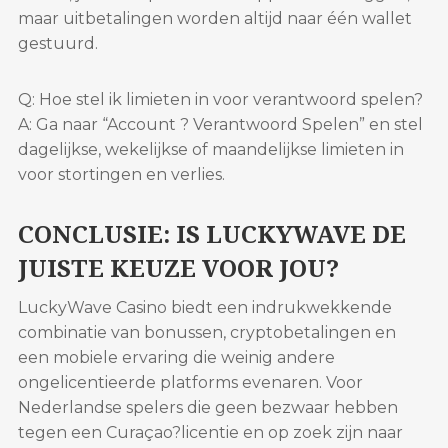
maar uitbetalingen worden altijd naar één wallet
gestuurd.
Q: Hoe stel ik limieten in voor verantwoord spelen?
A: Ga naar “Account ? Verantwoord Spelen” en stel
dagelijkse, wekelijkse of maandelijkse limieten in
voor stortingen en verlies.
CONCLUSIE: IS LUCKYWAVE DE
JUISTE KEUZE VOOR JOU?
LuckyWave Casino biedt een indrukwekkende
combinatie van bonussen, cryptobetalingen en
een mobiele ervaring die weinig andere
ongelicentieerde platforms evenaren. Voor
Nederlandse spelers die geen bezwaar hebben
tegen een Curaçao?licentie en op zoek zijn naar