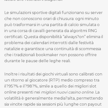
Le simulazioni sportive digitali funzionano su server
che non conoscono orari di chiusura: ogni minuto
può trasformarsi in una partita di calcio simulata o
in una corsa di cavalli generata da algoritmi RNG
certificati. Questa disponibilità “always?on” elimina il
problema dei calendari interrotti dalle festività
natalizie e garantisce una continuità di scommessa
che i tradizionali bookmaker non possono offrire
durante le pause delle leghe reali.
Inoltre i risultati dei giochi virtuali sono calibrati con
un ritorno al giocatore (RTP) medio compreso tra
il?95?% e il?98?%, simile a quello dei migliori slot
online presenti nei
migliori nuovi casino online
. La
volatilità è generalmente media?alta, permettendo
sia vincite rapide sia sessioni più lunghe con payout