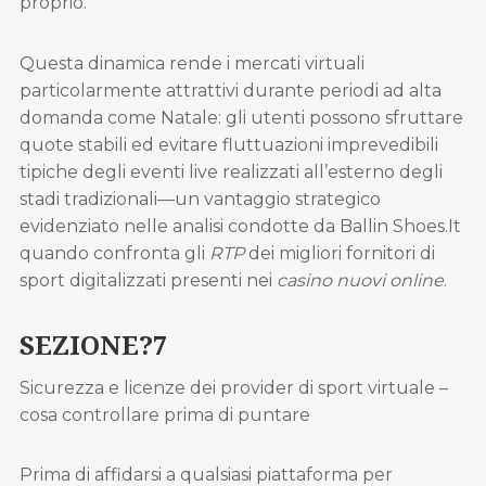
proprio.
Questa dinamica rende i mercati virtuali
particolarmente attrattivi durante periodi ad alta
domanda come Natale: gli utenti possono sfruttare
quote stabili ed evitare fluttuazioni imprevedibili
tipiche degli eventi live realizzati all’esterno degli
stadi tradizionali—un vantaggio strategico
evidenziato nelle analisi condotte da Ballin Shoes.It
quando confronta gli
RTP
dei migliori fornitori di
sport digitalizzati presenti nei
casino nuovi online
.
SEZIONE?7
Sicurezza e licenze dei provider di sport virtuale –
cosa controllare prima di puntare
Prima di affidarsi a qualsiasi piattaforma per