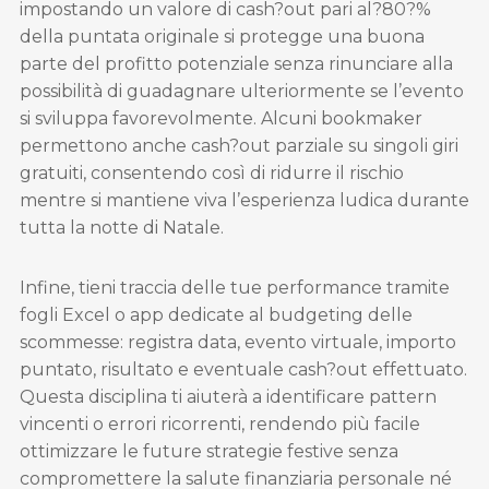
impostando un valore di cash?out pari al?80?%
della puntata originale si protegge una buona
parte del profitto potenziale senza rinunciare alla
possibilità di guadagnare ulteriormente se l’evento
si sviluppa favorevolmente. Alcuni bookmaker
permettono anche cash?out parziale su singoli giri
gratuiti, consentendo così di ridurre il rischio
mentre si mantiene viva l’esperienza ludica durante
tutta la notte di Natale.
Infine, tieni traccia delle tue performance tramite
fogli Excel o app dedicate al budgeting delle
scommesse: registra data, evento virtuale, importo
puntato, risultato e eventuale cash?out effettuato.
Questa disciplina ti aiuterà a identificare pattern
vincenti o errori ricorrenti, rendendo più facile
ottimizzare le future strategie festive senza
compromettere la salute finanziaria personale né