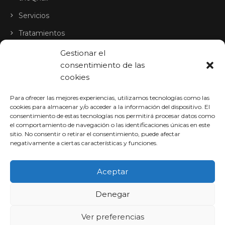
Servicios
Tratamientos
Blog
Gestionar el
consentimiento de las
Contacto
cookies
Para ofrecer las mejores experiencias, utilizamos tecnologías como las
Calle Almte. Baldasano, 8, 30204
cookies para almacenar y/o acceder a la información del dispositivo. El
consentimiento de estas tecnologías nos permitirá procesar datos como
Cartagena, Murcia
el comportamiento de navegación o las identificaciones únicas en este
Lunes – Viernes: 9:30 – 13:30, 16:30 – 20:30
sitio. No consentir o retirar el consentimiento, puede afectar
negativamente a ciertas características y funciones.
Sábado: 9:30 – 14:00
Teléfono:
968 12 64 40
Aceptar
Denegar
Copyright © 2018 Bruno Peluqueros - Diseño por
Airearte
Ver preferencias