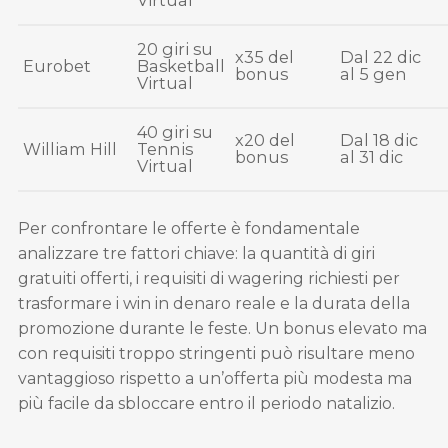
20 giri su
x35 del
Dal 22 dic
Eurobet
Basketball
bonus
al 5 gen
Virtual
40 giri su
x20 del
Dal 18 dic
William Hill
Tennis
bonus
al 31 dic
Virtual
Per confrontare le offerte è fondamentale
analizzare tre fattori chiave: la quantità di giri
gratuiti offerti, i requisiti di wagering richiesti per
trasformare i win in denaro reale e la durata della
promozione durante le feste. Un bonus elevato ma
con requisiti troppo stringenti può risultare meno
vantaggioso rispetto a un’offerta più modesta ma
più facile da sbloccare entro il periodo natalizio.