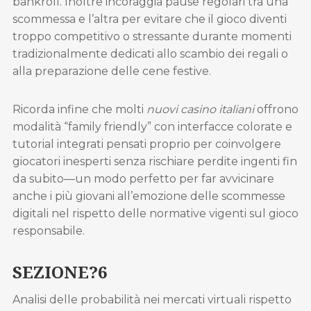
bankroll. Inoltre incoraggia pause regolari tra una
scommessa e l’altra per evitare che il gioco diventi
troppo competitivo o stressante durante momenti
tradizionalmente dedicati allo scambio dei regali o
alla preparazione delle cene festive.
Ricorda infine che molti
nuovi casino italiani
offrono
modalità “family friendly” con interfacce colorate e
tutorial integrati pensati proprio per coinvolgere
giocatori inesperti senza rischiare perdite ingenti fin
da subito—un modo perfetto per far avvicinare
anche i più giovani all’emozione delle scommesse
digitali nel rispetto delle normative vigenti sul gioco
responsabile.
SEZIONE?6
Analisi delle probabilità nei mercati virtuali rispetto