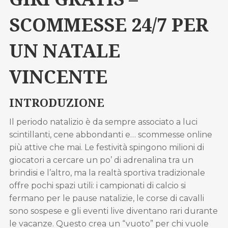
SCOMMESSE 24/7 PER
UN NATALE
VINCENTE
INTRODUZIONE
Il periodo natalizio è da sempre associato a luci
scintillanti, cene abbondanti e… scommesse online
più attive che mai. Le festività spingono milioni di
giocatori a cercare un po’ di adrenalina tra un
brindisi e l’altro, ma la realtà sportiva tradizionale
offre pochi spazi utili: i campionati di calcio si
fermano per le pause natalizie, le corse di cavalli
sono sospese e gli eventi live diventano rari durante
le vacanze. Questo crea un “vuoto” per chi vuole