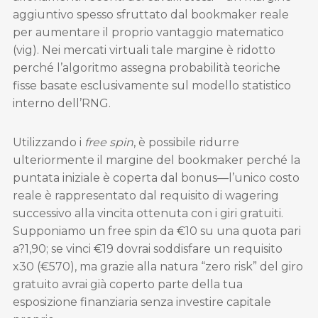
aggiuntivo spesso sfruttato dal bookmaker reale
per aumentare il proprio vantaggio matematico
(vig). Nei mercati virtuali tale margine è ridotto
perché l’algoritmo assegna probabilità teoriche
fisse basate esclusivamente sul modello statistico
interno dell’RNG.
Utilizzando i
free spin
, è possibile ridurre
ulteriormente il margine del bookmaker perché la
puntata iniziale è coperta dal bonus—l’unico costo
reale è rappresentato dal requisito di wagering
successivo alla vincita ottenuta con i giri gratuiti.
Supponiamo un free spin da €10 su una quota pari
a?1,90; se vinci €19 dovrai soddisfare un requisito
x30 (€570), ma grazie alla natura “zero risk” del giro
gratuito avrai già coperto parte della tua
esposizione finanziaria senza investire capitale