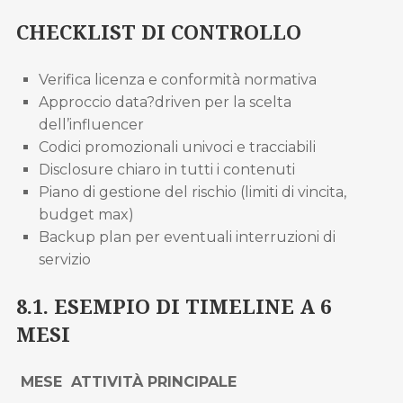
CHECKLIST DI CONTROLLO
Verifica licenza e conformità normativa
Approccio data?driven per la scelta
dell’influencer
Codici promozionali univoci e tracciabili
Disclosure chiaro in tutti i contenuti
Piano di gestione del rischio (limiti di vincita,
budget max)
Backup plan per eventuali interruzioni di
servizio
8.1. ESEMPIO DI TIMELINE A 6
MESI
MESE
ATTIVITÀ PRINCIPALE