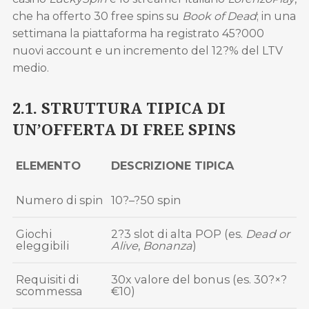
che ha offerto 30 free spins su
Book of Dead
; in una
settimana la piattaforma ha registrato 45?000
nuovi account e un incremento del 12?% del LTV
medio.
2.1. STRUTTURA TIPICA DI
UN’OFFERTA DI FREE SPINS
ELEMENTO
DESCRIZIONE TIPICA
Numero di spin
10?–?50 spin
Giochi
2?3 slot di alta POP (es.
Dead or
eleggibili
Alive
,
Bonanza
)
Requisiti di
30x valore del bonus (es. 30?×?
scommessa
€10)