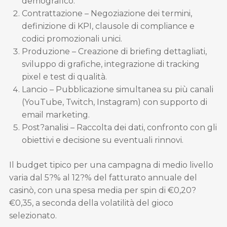
demografico.
Contrattazione – Negoziazione dei termini,
definizione di KPI, clausole di compliance e
codici promozionali unici.
Produzione – Creazione di briefing dettagliati,
sviluppo di grafiche, integrazione di tracking
pixel e test di qualità.
Lancio – Pubblicazione simultanea su più canali
(YouTube, Twitch, Instagram) con supporto di
email marketing.
Post?analisi – Raccolta dei dati, confronto con gli
obiettivi e decisione su eventuali rinnovi.
Il budget tipico per una campagna di medio livello
varia dal 5?% al 12?% del fatturato annuale del
casinò, con una spesa media per spin di €0,20?
€0,35, a seconda della volatilità del gioco
selezionato.