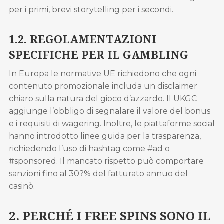
per i primi, brevi storytelling per i secondi.
1.2. REGOLAMENTAZIONI
SPECIFICHE PER IL GAMBLING
In Europa le normative UE richiedono che ogni
contenuto promozionale includa un disclaimer
chiaro sulla natura del gioco d’azzardo. Il UKGC
aggiunge l’obbligo di segnalare il valore del bonus
e i requisiti di wagering. Inoltre, le piattaforme social
hanno introdotto linee guida per la trasparenza,
richiedendo l’uso di hashtag come #ad o
#sponsored. Il mancato rispetto può comportare
sanzioni fino al 30?% del fatturato annuo del
casinò.
2. PERCHÉ I FREE SPINS SONO IL