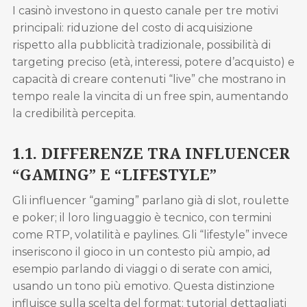
I casinò investono in questo canale per tre motivi
principali: riduzione del costo di acquisizione
rispetto alla pubblicità tradizionale, possibilità di
targeting preciso (età, interessi, potere d’acquisto) e
capacità di creare contenuti “live” che mostrano in
tempo reale la vincita di un free spin, aumentando
la credibilità percepita.
1.1. DIFFERENZE TRA INFLUENCER
“GAMING” E “LIFESTYLE”
Gli influencer “gaming” parlano già di slot, roulette
e poker; il loro linguaggio è tecnico, con termini
come RTP, volatilità e paylines. Gli “lifestyle” invece
inseriscono il gioco in un contesto più ampio, ad
esempio parlando di viaggi o di serate con amici,
usando un tono più emotivo. Questa distinzione
influisce sulla scelta del format: tutorial dettagliati