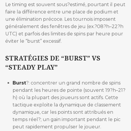
Le timing est souvent sous?estimé, pourtant il peut
faire la différence entre une place de podium et
une élimination précoce. Les tournois imposent
généralement des fenêtres de jeu (ex.?08?h–22?h
UTC) et parfois des limites de spins par heure pour
éviter le “burst” excessif.
STRATÉGIES DE “BURST” VS
“STEADY PLAY”
Burst
?: concentrer un grand nombre de spins
pendant les heures de pointe (souvent 19?h–21?
h) où la plupart des joueurs sont actifs. Cette
tactique exploite la dynamique de classement
dynamique, car les points sont attribués en
temps réel?; un gain important pendant le pic
peut rapidement propulser le joueur.