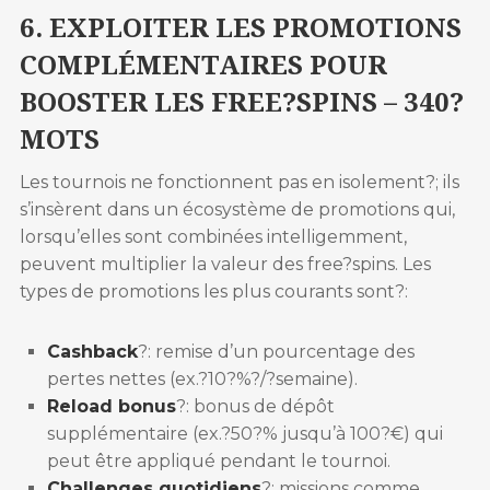
6. EXPLOITER LES PROMOTIONS
COMPLÉMENTAIRES POUR
BOOSTER LES FREE?SPINS – 340?
MOTS
Les tournois ne fonctionnent pas en isolement?; ils
s’insèrent dans un écosystème de promotions qui,
lorsqu’elles sont combinées intelligemment,
peuvent multiplier la valeur des free?spins. Les
types de promotions les plus courants sont?:
Cashback
?: remise d’un pourcentage des
pertes nettes (ex.?10?%?/?semaine).
Reload bonus
?: bonus de dépôt
supplémentaire (ex.?50?% jusqu’à 100?€) qui
peut être appliqué pendant le tournoi.
Challenges quotidiens
?: missions comme