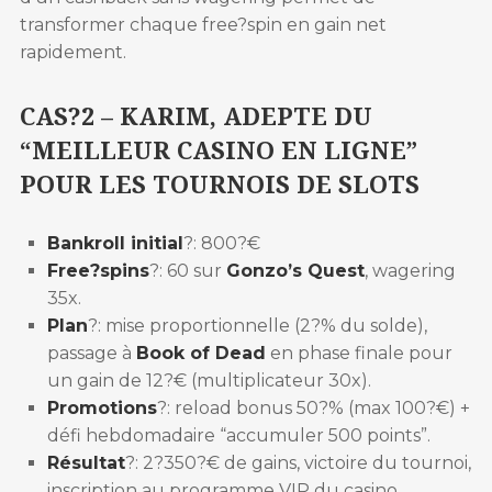
transformer chaque free?spin en gain net
rapidement.
CAS?2 – KARIM, ADEPTE DU
“MEILLEUR CASINO EN LIGNE”
POUR LES TOURNOIS DE SLOTS
Bankroll initial
?: 800?€
Free?spins
?: 60 sur
Gonzo’s Quest
, wagering
35x.
Plan
?: mise proportionnelle (2?% du solde),
passage à
Book of Dead
en phase finale pour
un gain de 12?€ (multiplicateur 30x).
Promotions
?: reload bonus 50?% (max 100?€) +
défi hebdomadaire “accumuler 500 points”.
Résultat
?: 2?350?€ de gains, victoire du tournoi,
inscription au programme VIP du casino.