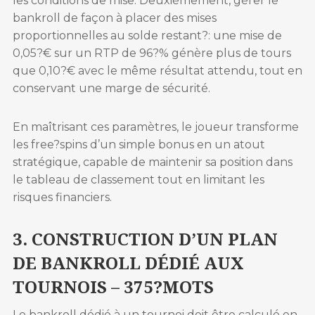
les conditions de mise. Deuxièmement, gérer le
bankroll de façon à placer des mises
proportionnelles au solde restant?: une mise de
0,05?€ sur un RTP de 96?% génère plus de tours
que 0,10?€ avec le même résultat attendu, tout en
conservant une marge de sécurité.
En maîtrisant ces paramètres, le joueur transforme
les free?spins d’un simple bonus en un atout
stratégique, capable de maintenir sa position dans
le tableau de classement tout en limitant les
risques financiers.
3. CONSTRUCTION D’UN PLAN
DE BANKROLL DÉDIÉ AUX
TOURNOIS – 375?MOTS
Le bankroll dédié à un tournoi doit être calculé en