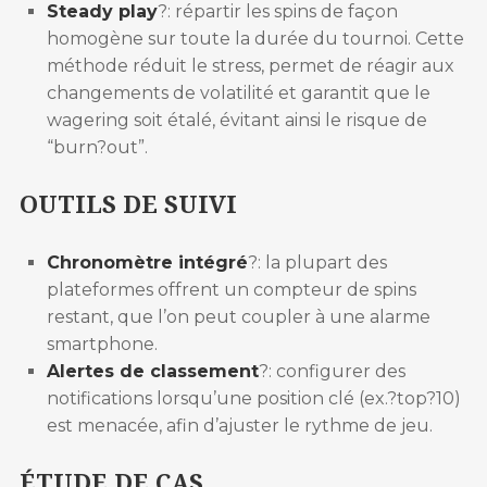
Steady play
?: répartir les spins de façon
homogène sur toute la durée du tournoi. Cette
méthode réduit le stress, permet de réagir aux
changements de volatilité et garantit que le
wagering soit étalé, évitant ainsi le risque de
“burn?out”.
OUTILS DE SUIVI
Chronomètre intégré
?: la plupart des
plateformes offrent un compteur de spins
restant, que l’on peut coupler à une alarme
smartphone.
Alertes de classement
?: configurer des
notifications lorsqu’une position clé (ex.?top?10)
est menacée, afin d’ajuster le rythme de jeu.
ÉTUDE DE CAS