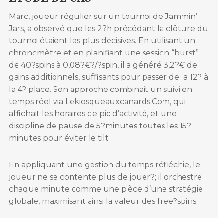
Marc, joueur régulier sur un tournoi de Jammin’
Jars, a observé que les 2?h précédant la clôture du
tournoi étaient les plus décisives. En utilisant un
chronomètre et en planifiant une session “burst”
de 40?spins à 0,08?€?/?spin, il a généré 3,2?€ de
gains additionnels, suffisants pour passer de la 12? à
la 4? place. Son approche combinait un suivi en
temps réel via Lekiosqueauxcanards.Com, qui
affichait les horaires de pic d’activité, et une
discipline de pause de 5?minutes toutes les 15?
minutes pour éviter le tilt.
En appliquant une gestion du temps réfléchie, le
joueur ne se contente plus de jouer?; il orchestre
chaque minute comme une pièce d’une stratégie
globale, maximisant ainsi la valeur des free?spins.