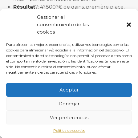
Résultat
?: 4?800?€ de gains, première place,
invitation à un événement exclusif du casino.
Gestionar el
consentimiento de las
Leçon
?: le timing précis combiné à une gestion
cookies
stricte du stop?loss permet de maximiser l’impact
Para ofrecer las mejores experiencias, utilizamos tecnologías como las
des free?spins même sur des jeux à haute volatilité.
cookies para almacenar y/o acceder a la información del dispositivo. El
consentimiento de estas tecnologías nos permitirá procesar datos como
el comportamiento de navegación o las identificaciones únicas en este
Ces trois récits, étudiés et détaillés sur
sitio. No consentir o retirar el consentimiento, puede afectar
Lekiosqueauxcanards.Com, montrent que la
negativamente a ciertas características y funciones.
planification stratégique – du choix du jeu à la
gestion du temps, en passant par le cumul des
Aceptar
promotions – transforme les free?spins en
véritables leviers de victoire.
Denegar
CONCLUSION – 190?MOTS
Ver preferencias
Política de cookies
Nous avons parcouru le chemin complet, de la