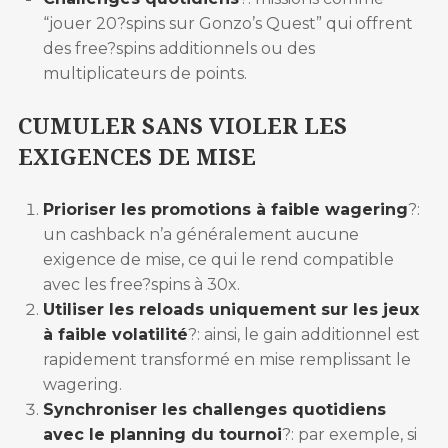
“jouer 20?spins sur Gonzo’s Quest” qui offrent
des free?spins additionnels ou des
multiplicateurs de points.
CUMULER SANS VIOLER LES
EXIGENCES DE MISE
Prioriser les promotions à faible wagering
?:
un cashback n’a généralement aucune
exigence de mise, ce qui le rend compatible
avec les free?spins à 30x.
Utiliser les reloads uniquement sur les jeux
à faible volatilité
?: ainsi, le gain additionnel est
rapidement transformé en mise remplissant le
wagering.
Synchroniser les challenges quotidiens
avec le planning du tournoi
?: par exemple, si