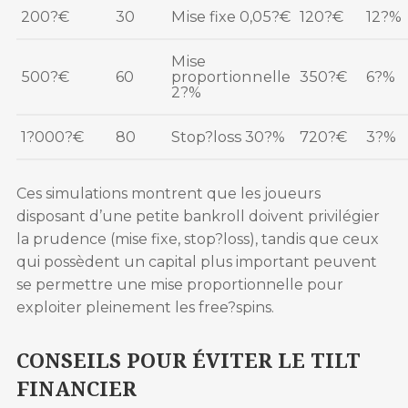
200?€
30
Mise fixe 0,05?€
120?€
12?%
Mise
500?€
60
proportionnelle
350?€
6?%
2?%
1?000?€
80
Stop?loss 30?%
720?€
3?%
Ces simulations montrent que les joueurs
disposant d’une petite bankroll doivent privilégier
la prudence (mise fixe, stop?loss), tandis que ceux
qui possèdent un capital plus important peuvent
se permettre une mise proportionnelle pour
exploiter pleinement les free?spins.
CONSEILS POUR ÉVITER LE TILT
FINANCIER