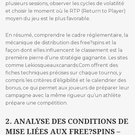
plusieurs sessions, observer les cycles de volatilité
et choisir le moment où le RTP (Return to Player)
moyen du jeu est le plus favorable.
En résumé, comprendre le cadre réglementaire, la
mécanique de distribution des free?spins et la
façon dont elles influencent le classement est la
première pierre d’une stratégie gagnante. Les sites
comme Lekiosqueauxcanards.Com offrent des
fiches techniques précises sur chaque tournoi, y
compris les critères d’éligibilité et le calendrier des
bonus, ce qui permet aux joueurs de préparer leur
campagne avec la même rigueur qu’un athlète
prépare une compétition.
2. ANALYSE DES CONDITIONS DE
MISE LIÉES AUX FREE?SPINS –