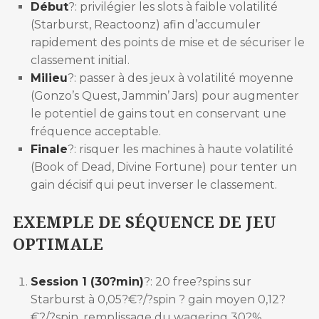
Début
?: privilégier les slots à faible volatilité
(Starburst, Reactoonz) afin d’accumuler
rapidement des points de mise et de sécuriser le
classement initial.
Milieu
?: passer à des jeux à volatilité moyenne
(Gonzo’s Quest, Jammin’ Jars) pour augmenter
le potentiel de gains tout en conservant une
fréquence acceptable.
Finale
?: risquer les machines à haute volatilité
(Book of Dead, Divine Fortune) pour tenter un
gain décisif qui peut inverser le classement.
EXEMPLE DE SÉQUENCE DE JEU
OPTIMALE
Session 1 (30?min)
?: 20 free?spins sur
Starburst à 0,05?€?/?spin ? gain moyen 0,12?
€?/?spin, remplissage du wagering 30?%.