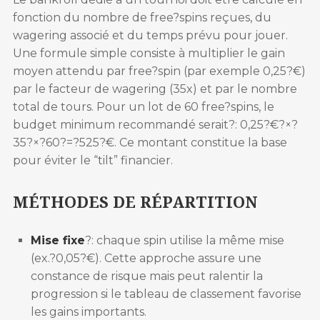
fonction du nombre de free?spins reçues, du
wagering associé et du temps prévu pour jouer.
Une formule simple consiste à multiplier le gain
moyen attendu par free?spin (par exemple 0,25?€)
par le facteur de wagering (35x) et par le nombre
total de tours. Pour un lot de 60 free?spins, le
budget minimum recommandé serait?: 0,25?€?×?
35?×?60?=?525?€. Ce montant constitue la base
pour éviter le “tilt” financier.
MÉTHODES DE RÉPARTITION
Mise fixe
?: chaque spin utilise la même mise
(ex.?0,05?€). Cette approche assure une
constance de risque mais peut ralentir la
progression si le tableau de classement favorise
les gains importants.