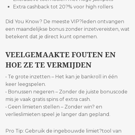
Extra cashback tot 20?% voor high rollers
Did You Know? De meeste VIP?leden ontvangen
een maandelijkse bonus zonder inzetvereisten, wat
betekent dat je direct kunt opnemen.
VEELGEMAAKTE FOUTEN EN
HOE ZE TE VERMIJDEN
• Te grote inzetten – Het kan je bankroll in één
keer leegspelen.
• Bonussen negeren – Zonder de juiste bonuscode
mis je vaak gratis spins of extra cash.
• Geen limieten stellen – Zonder win? en
verlieslimieten speel je langer dan gepland.
Pro Tip: Gebruik de ingebouwde limiet?tool van