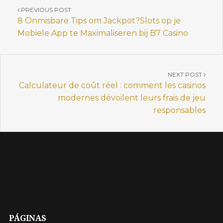
PREVIOUS POST
8 Onmisbare Tips om Jackpot?Slots op je
Mobiele App te Maximaliseren bij B7 Casino
NEXT POST
Calculateur de coût réel : comment les casinos
modernes dévoilent leurs frais de jeu
responsables
PÁGINAS