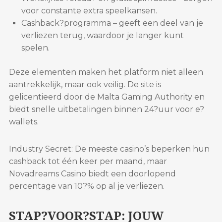
voor constante extra speelkansen.
Cashback?programma – geeft een deel van je
verliezen terug, waardoor je langer kunt
spelen.
Deze elementen maken het platform niet alleen
aantrekkelijk, maar ook veilig. De site is
gelicentieerd door de Malta Gaming Authority en
biedt snelle uitbetalingen binnen 24?uur voor e?
wallets.
Industry Secret: De meeste casino’s beperken hun
cashback tot één keer per maand, maar
Novadreams Casino biedt een doorlopend
percentage van 10?% op al je verliezen.
STAP?VOOR?STAP: JOUW