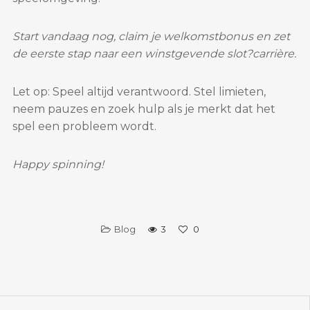
Start vandaag nog, claim je welkomstbonus en zet
de eerste stap naar een winstgevende slot?carrière.
Let op: Speel altijd verantwoord. Stel limieten,
neem pauzes en zoek hulp als je merkt dat het
spel een probleem wordt.
Happy spinning!
Blog
3
0