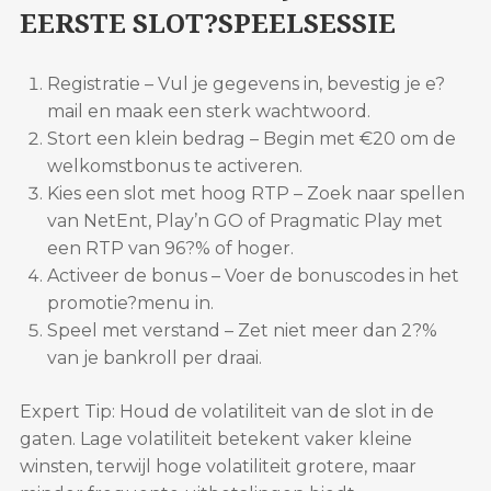
EERSTE SLOT?SPEELSESSIE
Registratie – Vul je gegevens in, bevestig je e?
mail en maak een sterk wachtwoord.
Stort een klein bedrag – Begin met €20 om de
welkomstbonus te activeren.
Kies een slot met hoog RTP – Zoek naar spellen
van NetEnt, Play’n GO of Pragmatic Play met
een RTP van 96?% of hoger.
Activeer de bonus – Voer de bonuscodes in het
promotie?menu in.
Speel met verstand – Zet niet meer dan 2?%
van je bankroll per draai.
Expert Tip: Houd de volatiliteit van de slot in de
gaten. Lage volatiliteit betekent vaker kleine
winsten, terwijl hoge volatiliteit grotere, maar