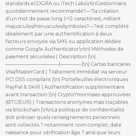
standards eCOGRA ou iTech Labs.\n\nGestionnaire
quotidiennement recommandé?—?la création
d’un mot de passe long (>12 caractères), mêlant
majuscules/minuscules/symboles?—?est complété
idéalement par une authentification à deux
facteurs envoyée via SMS ou application dédiée
comme Google Authenticator.\n\n| Méthodes de
paiement sécurisées | Description |\n|
———————————|————-|\n| Cartes bancaires
Visa/MasterCard | Traitement immédiat via serveur
PCI DSS compliant |\n| Portefeuilles électroniques
PayPal & Skrill | Authentification supplémentaire
avant transaction |\n| Crypto?monnaies approuvées
(BTC/EUR) | Transactions anonymes mais traçables
via blockchain |\n\nLa politique de confidentialité
doit préciser quels renseignements personnels
sont collectés ? notamment nom complet, date
naissance pour vérification âge ? ainsi que leurs