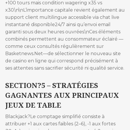
+100 tours mais condition wagering x35 vs
x30.\n\nL’importance capitale revient également au
support client multilingue accessible via chat live
instantané disponible24/7 ainsi qu’envoi email
garanti sous deux heures ouvrées.\nCes éléments
combinés permettent au consommateur éclairé —
comme ceux consultés régulièrement sur
Basketnews.Net—de sélectionner le nouveau site
de casino en ligne qui correspond précisément à
ses attentes sans sacrifier sécurité ni qualité service.
SECTION?5 – STRATÉGIES
GAGNANTES AUX PRINCIPAUX
JEUX DE TABLE
Blackjack?Le comptage simplifié consiste à
attribuer +1 aux cartes faibles (2–6), -1 aux fortes