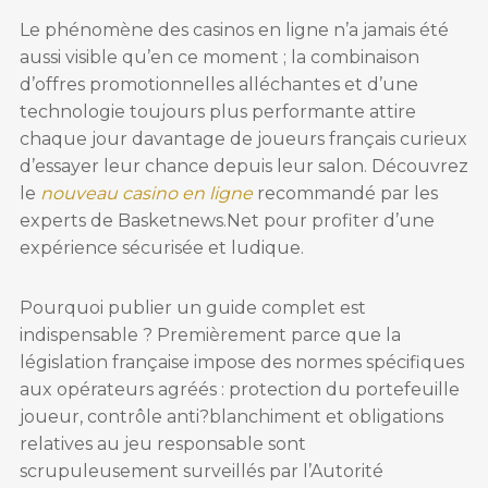
Le phénomène des casinos en ligne n’a jamais été
aussi visible qu’en ce moment ; la combinaison
d’offres promotionnelles alléchantes et d’une
technologie toujours plus performante attire
chaque jour davantage de joueurs français curieux
d’essayer leur chance depuis leur salon. Découvrez
le
nouveau casino en ligne
recommandé par les
experts de Basketnews.Net pour profiter d’une
expérience sécurisée et ludique.
Pourquoi publier un guide complet est
indispensable ? Premièrement parce que la
législation française impose des normes spécifiques
aux opérateurs agréés : protection du portefeuille
joueur, contrôle anti?blanchiment et obligations
relatives au jeu responsable sont
scrupuleusement surveillés par l’Autorité