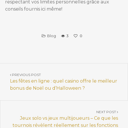
respectant vos limites personnelles grâce aux
conseils fournis ici même!
Blog
3
0
PREVIOUS POST
Les fêtes en ligne : quel casino offre le meilleur
bonus de Noël ou d’Halloween ?
NEXT POST
Jeux solo vs jeux multijoueurs – Ce que les
tournois révèlent réellement sur les fonctions