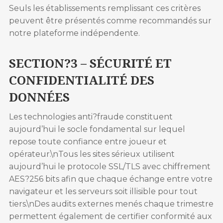
Seuls les établissements remplissant ces critères
peuvent être présentés comme recommandés sur
notre plateforme indépendente.
SECTION?3 – SÉCURITÉ ET
CONFIDENTIALITÉ DES
DONNÉES
Les technologies anti?fraude constituent
aujourd’hui le socle fondamental sur lequel
repose toute confiance entre joueur et
opérateur.\nTous les sites sérieux utilisent
aujourd’hui le protocole SSL/TLS avec chiffrement
AES?256 bits afin que chaque échange entre votre
navigateur et les serveurs soit illisible pour tout
tiers.\nDes audits externes menés chaque trimestre
permettent également de certifier conformité aux