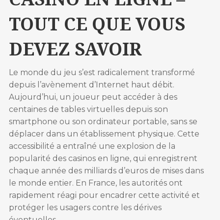
TOUT CE QUE VOUS
DEVEZ SAVOIR
Le monde du jeu s’est radicalement transformé
depuis l’avènement d’Internet haut débit.
Aujourd’hui, un joueur peut accéder à des
centaines de tables virtuelles depuis son
smartphone ou son ordinateur portable, sans se
déplacer dans un établissement physique. Cette
accessibilité a entraîné une explosion de la
popularité des casinos en ligne, qui enregistrent
chaque année des milliards d’euros de mises dans
le monde entier. En France, les autorités ont
rapidement réagi pour encadrer cette activité et
protéger les usagers contre les dérives
éventuelles.