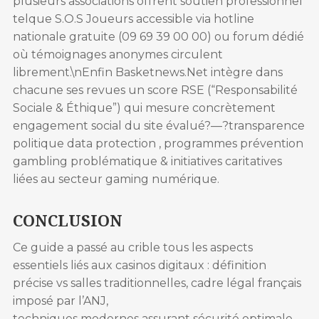
plusieurs associations offrent soutien professionnel
telque S.O.S Joueurs accessible via hotline
nationale gratuite (09 69 39 00 00) ou forum dédié
où témoignages anonymes circulent
librement.\nEnfin Basketnews.Net intègre dans
chacune ses revues un score RSE (“Responsabilité
Sociale & Éthique”) qui mesure concrètement
engagement social du site évalué?—?transparence
politique data protection , programmes prévention
gambling problématique & initiatives caritatives
liées au secteur gaming numérique.
CONCLUSION
Ce guide a passé au crible tous les aspects
essentiels liés aux casinos digitaux : définition
précise vs salles traditionnelles, cadre légal français
imposé par l’ANJ,
techniques modernes assurant sécurité optimale,