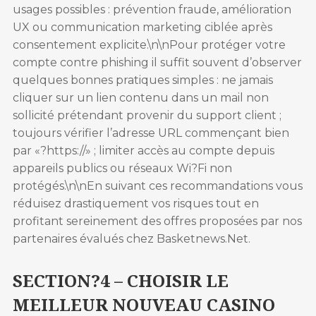
usages possibles : prévention fraude, amélioration
UX ou communication marketing ciblée après
consentement explicite.\n\nPour protéger votre
compte contre phishing il suffit souvent d’observer
quelques bonnes pratiques simples : ne jamais
cliquer sur un lien contenu dans un mail non
sollicité prétendant provenir du support client ;
toujours vérifier l’adresse URL commençant bien
par «?https://» ; limiter accès au compte depuis
appareils publics ou réseaux Wi?Fi non
protégés.\n\nEn suivant ces recommandations vous
réduisez drastiquement vos risques tout en
profitant sereinement des offres proposées par nos
partenaires évalués chez Basketnews.Net.
SECTION?4 – CHOISIR LE
MEILLEUR NOUVEAU CASINO