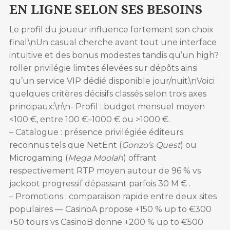
EN LIGNE SELON SES BESOINS
Le profil du joueur influence fortement son choix
final.\nUn casual cherche avant tout une interface
intuitive et des bonus modestes tandis qu’un high?
roller privilégie limites élevées sur dépôts ainsi
qu’un service VIP dédié disponible jour/nuit.\nVoici
quelques critères décisifs classés selon trois axes
principaux:\n\n- Profil : budget mensuel moyen
<100 €, entre 100 €–1000 € ou >1000 €.
– Catalogue : présence privilégiée éditeurs
reconnus tels que NetEnt (
Gonzo’s Quest
) ou
Microgaming (
Mega Moolah
) offrant
respectivement RTP moyen autour de 96 % vs
jackpot progressif dépassant parfois 30 M € .
– Promotions : comparaison rapide entre deux sites
populaires — CasinoA propose +150 % up to €300
+50 tours vs CasinoB donne +200 % up to €500