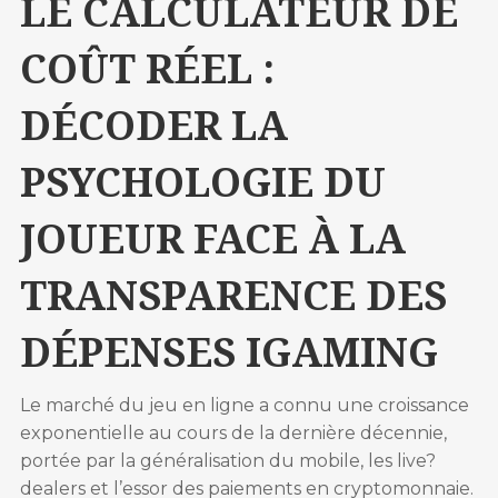
LE CALCULATEUR DE
COÛT RÉEL :
DÉCODER LA
PSYCHOLOGIE DU
JOUEUR FACE À LA
TRANSPARENCE DES
DÉPENSES IGAMING
Le marché du jeu en ligne a connu une croissance
exponentielle au cours de la dernière décennie,
portée par la généralisation du mobile, les live?
dealers et l’essor des paiements en cryptomonnaie.