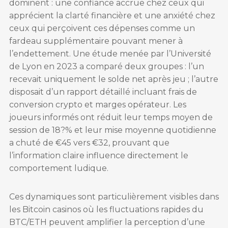
dominent : une confiance accrue chez ceux qui
apprécient la clarté financière et une anxiété chez
ceux qui perçoivent ces dépenses comme un
fardeau supplémentaire pouvant mener à
l’endettement. Une étude menée par l’Université
de Lyon en 2023 a comparé deux groupes : l’un
recevait uniquement le solde net après jeu ; l’autre
disposait d’un rapport détaillé incluant frais de
conversion crypto et marges opérateur. Les
joueurs informés ont réduit leur temps moyen de
session de 18?% et leur mise moyenne quotidienne
a chuté de €45 vers €32, prouvant que
l’information claire influence directement le
comportement ludique.
Ces dynamiques sont particulièrement visibles dans
les Bitcoin casinos où les fluctuations rapides du
BTC/ETH peuvent amplifier la perception d’une