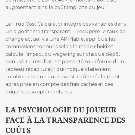
augmentant ainsi le coût implicite du jeu.
Le True Cost Calculator intègre ces variables dans
un algorithme transparent : il récupère le taux de
change actuel via une API fiable, applique les
commissions connues selon le mode choisi et
calcule l’impact du wagering sur chaque dépôt
bonusé. Le résultat est présenté sous forme d’un
tableau récapitulatif qui indique clairement
combien chaque euro investi coûte réellement
après prise en compte des frais cachés et des
exigences supplémentaires.
LA PSYCHOLOGIE DU JOUEUR
FACE À LA TRANSPARENCE DES
COÛTS