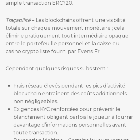
simple transaction ERC?20.
Traçabilité
– Les blockchains offrent une visibilité
totale sur chaque mouvement monétaire ; cela
élimine pratiquement tout intermédiaire opaque
entre le portefeuille personnel et la caisse du
casino crypto liste fourni par Evensi.Fr.
Cependant quelques risques subsistent :
Frais réseau élevés pendant les pics d’activité
blockchain entraînent des coûts additionnels
non négligeables.
Exigences KYC renforcées pour prévenir le
blanchiment obligent parfois le joueur à fournir
davantage d’informations personnelles avant
toute transaction.