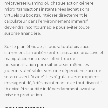
métaverses iGaming où chaque action génère
micro?transactions instantanées (achat skins
virtuels ou boosts), intégrer directement le
calculateur dans l’environnement immersif
deviendra incontournable pour éviter toute
surprise financière.
Sur le plan éthique , il faudra toutefois tracer
clairement la frontière entre assistance proactive et
manipulation intrusive ; offrir trop de
personnalisation pourrait pousser même les
joueurs vulnérables vers une dépendance accrue
sous couvert “d’aide”. Les régulateurs européens
envisagent déjà dès maintenant que tout dispositif
IA doive être audité indépendamment avant sa
mise en production.