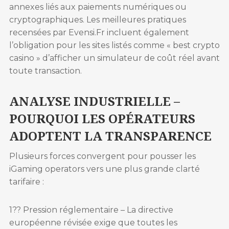
annexes liés aux paiements numériques ou
cryptographiques. Les meilleures pratiques
recensées par Evensi.Fr incluent également
l’obligation pour les sites listés comme « best crypto
casino » d’afficher un simulateur de coût réel avant
toute transaction.
ANALYSE INDUSTRIELLE –
POURQUOI LES OPÉRATEURS
ADOPTENT LA TRANSPARENCE
Plusieurs forces convergent pour pousser les
iGaming operators vers une plus grande clarté
tarifaire :
1?? Pression réglementaire – La directive
européenne révisée exige que toutes les