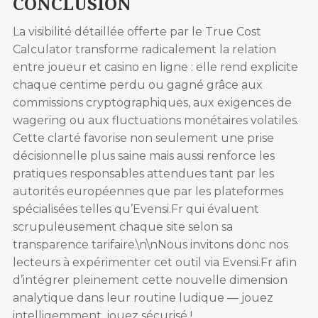
CONCLUSION
La visibilité détaillée offerte par le True Cost
Calculator transforme radicalement la relation
entre joueur et casino en ligne : elle rend explicite
chaque centime perdu ou gagné grâce aux
commissions cryptographiques, aux exigences de
wagering ou aux fluctuations monétaires volatiles.
Cette clarté favorise non seulement une prise
décisionnelle plus saine mais aussi renforce les
pratiques responsables attendues tant par les
autorités européennes que par les plateformes
spécialisées telles qu’Evensi.Fr qui évaluent
scrupuleusement chaque site selon sa
transparence tarifaire.\n\nNous invitons donc nos
lecteurs à expérimenter cet outil via Evensi.Fr afin
d’intégrer pleinement cette nouvelle dimension
analytique dans leur routine ludique — jouez
intelligemment, jouez sécurisé !