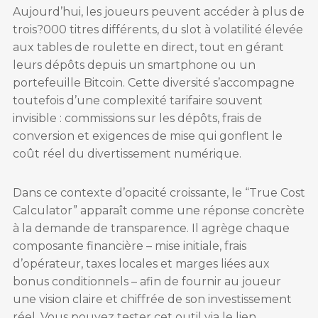
Aujourd’hui, les joueurs peuvent accéder à plus de
trois?000 titres différents, du slot à volatilité élevée
aux tables de roulette en direct, tout en gérant
leurs dépôts depuis un smartphone ou un
portefeuille Bitcoin. Cette diversité s’accompagne
toutefois d’une complexité tarifaire souvent
invisible : commissions sur les dépôts, frais de
conversion et exigences de mise qui gonflent le
coût réel du divertissement numérique.
Dans ce contexte d’opacité croissante, le “True Cost
Calculator” apparaît comme une réponse concrète
à la demande de transparence. Il agrège chaque
composante financière – mise initiale, frais
d’opérateur, taxes locales et marges liées aux
bonus conditionnels – afin de fournir au joueur
une vision claire et chiffrée de son investissement
réel. Vous pouvez tester cet outil via le lien