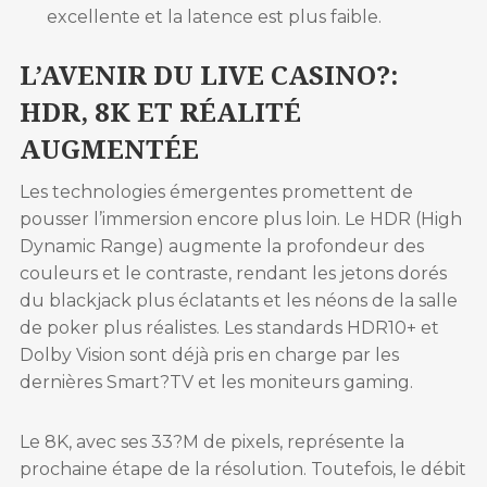
excellente et la latence est plus faible.
L’AVENIR DU LIVE CASINO?:
HDR, 8K ET RÉALITÉ
AUGMENTÉE
Les technologies émergentes promettent de
pousser l’immersion encore plus loin. Le HDR (High
Dynamic Range) augmente la profondeur des
couleurs et le contraste, rendant les jetons dorés
du blackjack plus éclatants et les néons de la salle
de poker plus réalistes. Les standards HDR10+ et
Dolby Vision sont déjà pris en charge par les
dernières Smart?TV et les moniteurs gaming.
Le 8K, avec ses 33?M de pixels, représente la
prochaine étape de la résolution. Toutefois, le débit