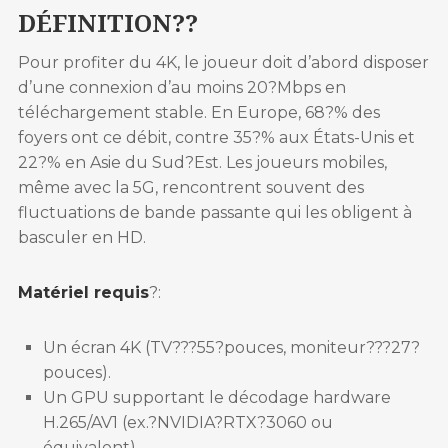
DÉFINITION??
Pour profiter du 4K, le joueur doit d’abord disposer
d’une connexion d’au moins 20?Mbps en
téléchargement stable. En Europe, 68?% des
foyers ont ce débit, contre 35?% aux États-Unis et
22?% en Asie du Sud?Est. Les joueurs mobiles,
même avec la 5G, rencontrent souvent des
fluctuations de bande passante qui les obligent à
basculer en HD.
Matériel requis
?:
Un écran 4K (TV???55?pouces, moniteur???27?
pouces).
Un GPU supportant le décodage hardware
H.265/AV1 (ex.?NVIDIA?RTX?3060 ou
équivalent).