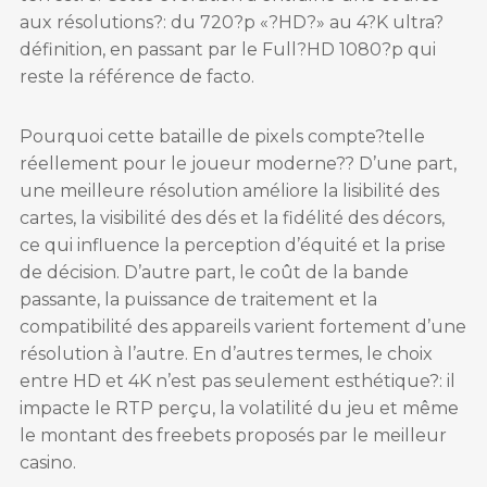
aux résolutions?: du 720?p «?HD?» au 4?K ultra?
définition, en passant par le Full?HD 1080?p qui
reste la référence de facto.
Pourquoi cette bataille de pixels compte?telle
réellement pour le joueur moderne?? D’une part,
une meilleure résolution améliore la lisibilité des
cartes, la visibilité des dés et la fidélité des décors,
ce qui influence la perception d’équité et la prise
de décision. D’autre part, le coût de la bande
passante, la puissance de traitement et la
compatibilité des appareils varient fortement d’une
résolution à l’autre. En d’autres termes, le choix
entre HD et 4K n’est pas seulement esthétique?: il
impacte le RTP perçu, la volatilité du jeu et même
le montant des freebets proposés par le meilleur
casino.