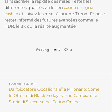
sans sacrifier la rapidité des mises. Testez les
différentes qualités via le lien
casino en ligne
cashlib
et suivez les mises à jour de Trends.Fr pour
rester informé des futures avancées comme le
HDR, le 8K ou la réalité augmentée.
Blog
3
0
PREVIOUS POST
Da “Giocatore Occasionale” a Milionario: Come
le Offerte di Black Friday hanno Cambiato le
Storie di Successo nei Casinò Online