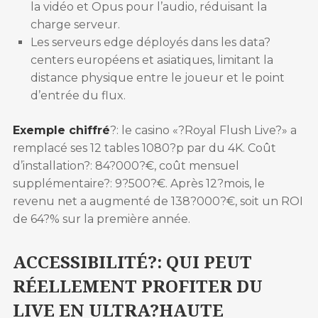
la vidéo et Opus pour l’audio, réduisant la
charge serveur.
Les serveurs edge déployés dans les data?
centers européens et asiatiques, limitant la
distance physique entre le joueur et le point
d’entrée du flux.
Exemple chiffré
?: le casino «?Royal Flush Live?» a
remplacé ses 12 tables 1080?p par du 4K. Coût
d’installation?: 84?000?€, coût mensuel
supplémentaire?: 9?500?€. Après 12?mois, le
revenu net a augmenté de 138?000?€, soit un ROI
de 64?% sur la première année.
ACCESSIBILITÉ?: QUI PEUT
RÉELLEMENT PROFITER DU
LIVE EN ULTRA?HAUTE