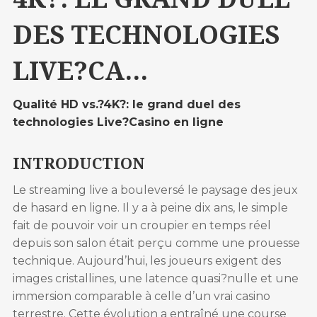
DES TECHNOLOGIES
LIVE?CA…
Qualité HD vs.?4K?: le grand duel des
technologies Live?Casino en ligne
INTRODUCTION
Le streaming live a bouleversé le paysage des jeux
de hasard en ligne. Il y a à peine dix ans, le simple
fait de pouvoir voir un croupier en temps réel
depuis son salon était perçu comme une prouesse
technique. Aujourd’hui, les joueurs exigent des
images cristallines, une latence quasi?nulle et une
immersion comparable à celle d’un vrai casino
terrestre. Cette évolution a entraîné une course