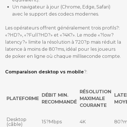
Un navigateur à jour (Chrome, Edge, Safari)
avec le support des codecs modernes.
Les opérateurs offrent généralement trois profils?:
«?HD?», «?Full?HD?» et «?4K?». Le mode «?low?
latency?» limite la résolution à 720?p mais réduit la
latence à moins de 80?ms, idéal pour les joueurs
de poker en ligne où chaque milliseconde compte.
Comparaison desktop vs mobile
?:
RÉSOLUTION
DÉBIT MIN.
LATE
PLATEFORME
MAXIMALE
RECOMMANDÉ
MOY
COURANTE
Desktop
15?Mbps
4K
80?m
(câble)