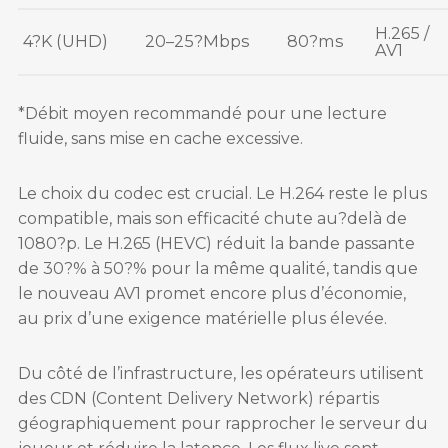
H.265 /
4?K (UHD)
20–25?Mbps
80?ms
AV1
*Débit moyen recommandé pour une lecture
fluide, sans mise en cache excessive.
Le choix du codec est crucial. Le H.264 reste le plus
compatible, mais son efficacité chute au?delà de
1080?p. Le H.265 (HEVC) réduit la bande passante
de 30?% à 50?% pour la même qualité, tandis que
le nouveau AV1 promet encore plus d’économie,
au prix d’une exigence matérielle plus élevée.
Du côté de l’infrastructure, les opérateurs utilisent
des CDN (Content Delivery Network) répartis
géographiquement pour rapprocher le serveur du