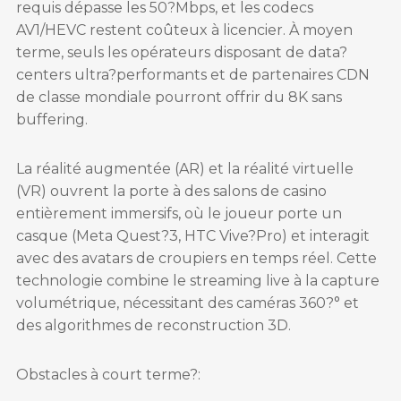
requis dépasse les 50?Mbps, et les codecs
AV1/HEVC restent coûteux à licencier. À moyen
terme, seuls les opérateurs disposant de data?
centers ultra?performants et de partenaires CDN
de classe mondiale pourront offrir du 8K sans
buffering.
La réalité augmentée (AR) et la réalité virtuelle
(VR) ouvrent la porte à des salons de casino
entièrement immersifs, où le joueur porte un
casque (Meta Quest?3, HTC Vive?Pro) et interagit
avec des avatars de croupiers en temps réel. Cette
technologie combine le streaming live à la capture
volumétrique, nécessitant des caméras 360?° et
des algorithmes de reconstruction 3D.
Obstacles à court terme?: