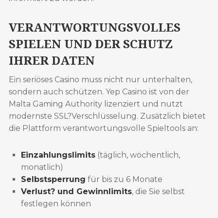
VERANTWORTUNGSVOLLES
SPIELEN UND DER SCHUTZ
IHRER DATEN
Ein seriöses Casino muss nicht nur unterhalten,
sondern auch schützen. Yep Casino ist von der
Malta Gaming Authority lizenziert und nutzt
modernste SSL?Verschlüsselung. Zusätzlich bietet
die Plattform verantwortungsvolle Spieltools an:
Einzahlungslimits
(täglich, wöchentlich,
monatlich)
Selbstsperrung
für bis zu 6 Monate
Verlust? und Gewinnlimits
, die Sie selbst
festlegen können