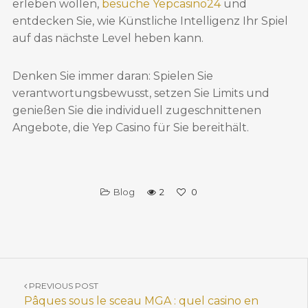
erleben wollen,
besuche Yepcasino24
und
entdecken Sie, wie Künstliche Intelligenz Ihr Spiel
auf das nächste Level heben kann.
Denken Sie immer daran: Spielen Sie
verantwortungsbewusst, setzen Sie Limits und
genießen Sie die individuell zugeschnittenen
Angebote, die Yep Casino für Sie bereithält.
Blog
2
0
PREVIOUS POST
Pâques sous le sceau MGA : quel casino en