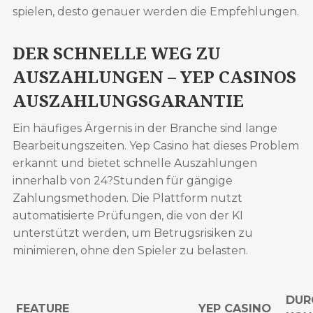
spielen, desto genauer werden die Empfehlungen.
DER SCHNELLE WEG ZU
AUSZAHLUNGEN – YEP CASINOS
AUSZAHLUNGSGARANTIE
Ein häufiges Ärgernis in der Branche sind lange
Bearbeitungszeiten. Yep Casino hat dieses Problem
erkannt und bietet schnelle Auszahlungen
innerhalb von 24?Stunden für gängige
Zahlungsmethoden. Die Plattform nutzt
automatisierte Prüfungen, die von der KI
unterstützt werden, um Betrugsrisiken zu
minimieren, ohne den Spieler zu belasten.
DUR
FEATURE
YEP CASINO