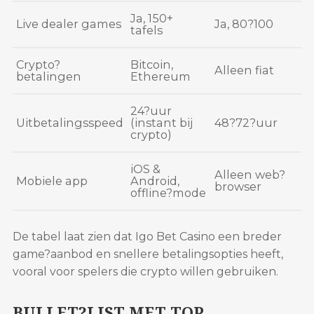
Ja, 150+
Live dealer games
Ja, 80?100
tafels
Crypto?
Bitcoin,
Alleen fiat
betalingen
Ethereum
24?uur
Uitbetalingsspeed
(instant bij
48?72?uur
crypto)
iOS &
Alleen web?
Mobiele app
Android,
browser
offline?mode
De tabel laat zien dat Igo Bet Casino een breder
game?aanbod en snellere betalingsopties heeft,
vooral voor spelers die crypto willen gebruiken.
BULLET?LIST MET TOP