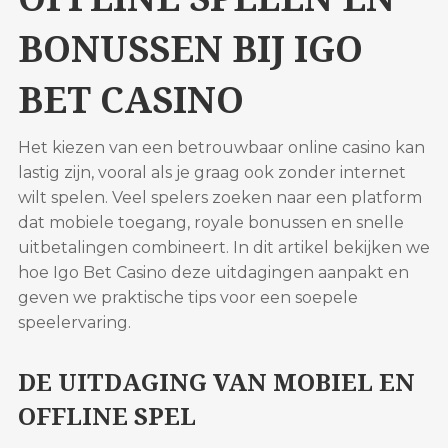
BONUSSEN BIJ IGO
BET CASINO
Het kiezen van een betrouwbaar online casino kan
lastig zijn, vooral als je graag ook zonder internet
wilt spelen. Veel spelers zoeken naar een platform
dat mobiele toegang, royale bonussen en snelle
uitbetalingen combineert. In dit artikel bekijken we
hoe Igo Bet Casino deze uitdagingen aanpakt en
geven we praktische tips voor een soepele
speelervaring.
DE UITDAGING VAN MOBIEL EN
OFFLINE SPEL