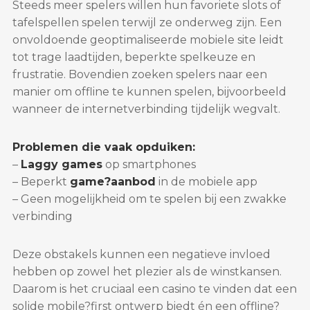
Steeds meer spelers willen hun favoriete slots of
tafelspellen spelen terwijl ze onderweg zijn. Een
onvoldoende geoptimaliseerde mobiele site leidt
tot trage laadtijden, beperkte spelkeuze en
frustratie. Bovendien zoeken spelers naar een
manier om offline te kunnen spelen, bijvoorbeeld
wanneer de internetverbinding tijdelijk wegvalt.
Problemen die vaak opduiken:
–
Laggy games
op smartphones
– Beperkt
game?aanbod
in de mobiele app
– Geen mogelijkheid om te spelen bij een zwakke
verbinding
Deze obstakels kunnen een negatieve invloed
hebben op zowel het plezier als de winstkansen.
Daarom is het cruciaal een casino te vinden dat een
solide mobile?first ontwerp biedt én een offline?