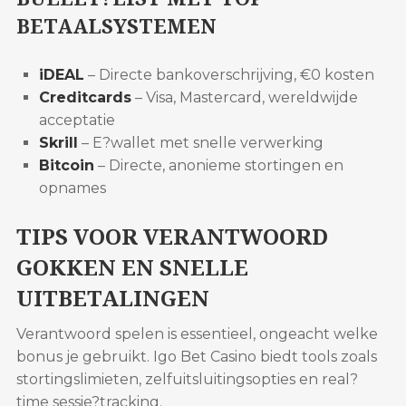
BETAALSYSTEMEN
iDEAL
– Directe bankoverschrijving, €0 kosten
Creditcards
– Visa, Mastercard, wereldwijde
acceptatie
Skrill
– E?wallet met snelle verwerking
Bitcoin
– Directe, anonieme stortingen en
opnames
TIPS VOOR VERANTWOORD
GOKKEN EN SNELLE
UITBETALINGEN
Verantwoord spelen is essentieel, ongeacht welke
bonus je gebruikt. Igo Bet Casino biedt tools zoals
stortingslimieten, zelfuitsluitingsopties en real?
time sessie?tracking.