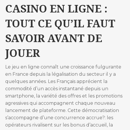
CASINO EN LIGNE :
TOUT CE QU’IL FAUT
SAVOIR AVANT DE
JOUER
Le jeu en ligne connaît une croissance fulgurante
en France depuis la légalisation du secteur il y a
quelques années. Les Français apprécient la
commodité d’un accès instantané depuis un
smartphone, la variété des offres et les promotions
agressives qui accompagnent chaque nouveau
lancement de plateforme. Cette démocratisation
s’accompagne d’une concurrence accrue?: les
opérateurs rivalisent sur les bonus d’accueil, la