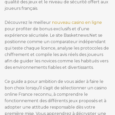
qualité des jeux et le niveau de sécurité offert aux
joueurs français.
Découvrez le meilleur
nouveau casino en ligne
pour profiter de bonus exclusifs et d’une
expérience sécurisée. Le site Basketnews.Net se
positionne comme un comparateur indépendant
qui teste chaque licence, analyse les protocoles de
chiffrement et compile les avis réels des joueurs
afin de guider les novices comme les habitués vers
des environnements fiables et divertissants.
Ce guide a pour ambition de vous aider à faire le
bon choix lorsqu’il s’agit de sélectionner un casino
online France reconnu, à comprendre le
fonctionnement des différents jeux proposés et à
adopter une attitude responsable dès votre
première mise. Vous apprendrez à décrypter une