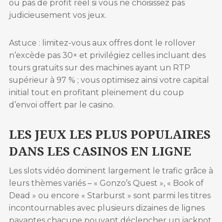
ou pas de profit réel si vous ne choisissez pas
judicieusement vos jeux.
Astuce : limitez-vous aux offres dont le rollover
n’excède pas 30× et privilégiez celles incluant des
tours gratuits sur des machines ayant un RTP
supérieur à 97 % ; vous optimisez ainsi votre capital
initial tout en profitant pleinement du coup
d’envoi offert par le casino.
LES JEUX LES PLUS POPULAIRES
DANS LES CASINOS EN LIGNE
Les slots vidéo dominent largement le trafic grâce à
leurs thèmes variés – « Gonzo’s Quest », « Book of
Dead » ou encore « Starburst » sont parmi les titres
incontournables avec plusieurs dizaines de lignes
payantes chacune pouvant déclencher un jackpot