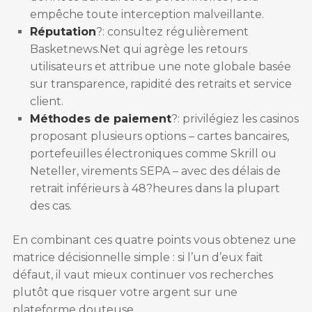
empêche toute interception malveillante.
Réputation
?: consultez régulièrement
Basketnews.Net qui agrège les retours
utilisateurs et attribue une note globale basée
sur transparence, rapidité des retraits et service
client.
Méthodes de paiement
?: privilégiez les casinos
proposant plusieurs options – cartes bancaires,
portefeuilles électroniques comme Skrill ou
Neteller, virements SEPA – avec des délais de
retrait inférieurs à 48?heures dans la plupart
des cas.
En combinant ces quatre points vous obtenez une
matrice décisionnelle simple : si l’un d’eux fait
défaut, il vaut mieux continuer vos recherches
plutôt que risquer votre argent sur une
plateforme douteuse.