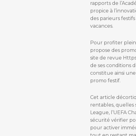
rapports de l’Acad
propice à l’innovati
des parieurs festi
vacances.
Pour profiter ple
propose des promo
site de revue Http
de ses conditions de
constitue ainsi un
promo festif.
Cet article décort
rentables, quelles
League, l’UEFA Ch
sécurité vérifier 
pour activer imméd
tout en restant ma