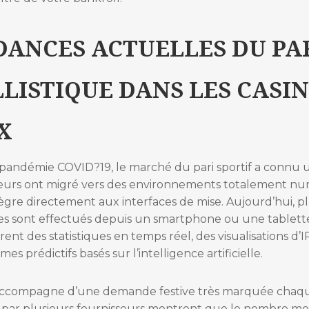
DANCES ACTUELLES DU PA
LISTIQUE DANS LES CASI
X
a pandémie COVID?19, le marché du pari sportif a connu
oueurs ont migré vers des environnements totalement nu
ntègre directement aux interfaces de mise. Aujourd’hui, 
ques sont effectués depuis un smartphone ou une tablette
frent des statistiques en temps réel, des visualisations d’I
s prédictifs basés sur l’intelligence artificielle.
’accompagne d’une demande festive très marquée chaq
par plusieurs fournisseurs montrent que le nombre mo