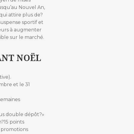
usqu’au Nouvel An,
ui attire plus de?
uspense sportif et
ueurs à augmenter
ible sur le marché.
ANT NOËL
ive).
bre et le 31
semaines
nus double dépôt?»
n?15 points
s promotions