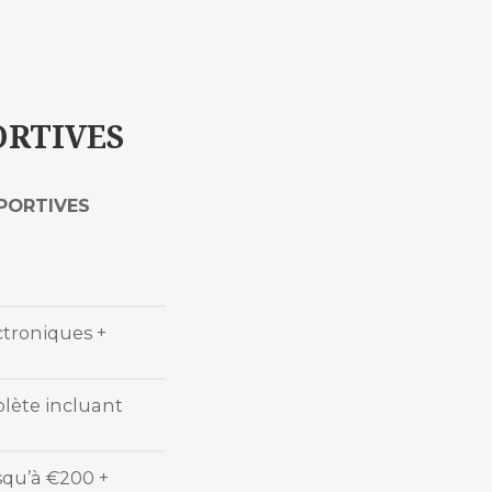
ORTIVES
PORTIVES
ctroniques +
lète incluant
squ’à €200 +