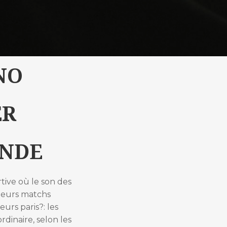
NO
ER
ONDE
tive où le son des
 leurs matchs
urs paris?: les
inaire, selon les