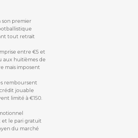
à son premier
otballistique
nt tout retrait
omprise entre €5 et
ou aux huitièmes de
re mais imposent
tes remboursent
crédit jouable
ent limité à €150.
omotionnel
t le pari gratuit
moyen du marché