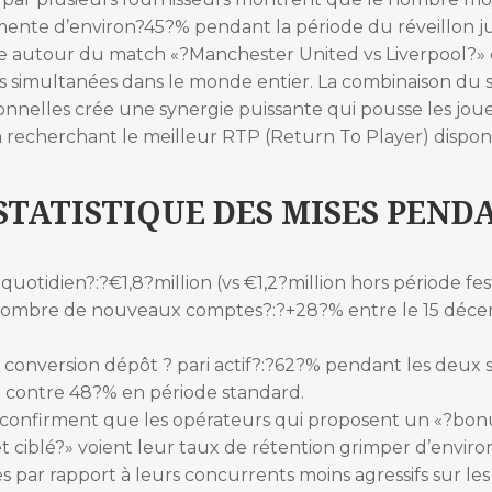
ente d’environ?45?% pendant la période du réveillon j
e autour du match «?Manchester United vs Liverpool?» q
es simultanées dans le monde entier. La combinaison du s
onnelles crée une synergie puissante qui pousse les jo
n recherchant le meilleur RTP (Return To Player) dispon
STATISTIQUE DES MISES PEND
otidien?:?€1,8?million (vs €1,2?million hors période fest
nombre de nouveaux comptes?:?+28?% entre le 15 décem
conversion dépôt ? pari actif?:?62?% pendant les deux 
 contre 48?% en période standard.
s confirment que les opérateurs qui proposent un «?bo
t ciblé?» voient leur taux de rétention grimper d’enviro
 par rapport à leurs concurrents moins agressifs sur le