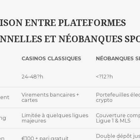
ISON ENTRE PLATEFORMES
NNELLES ET NÉOBANQUES SP
CASINOS CLASSIQUES
NÉOBANQUES S
24–48?h
<?12?h
Virements bancaires +
Portefeuilles éle
ment
cartes
crypto
Limitée à quelques ligues
Couverture comp
ing
majeures
Ligue 1 & MLS
Double dépôt ju
en
€100 + pari gratuit