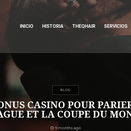
INICIO
HISTORIA
THEQHAIR
SERVICIOS
BLOG
BONUS CASINO POUR PARIE
AGUE ET LA COUPE DU MO
9 months ago