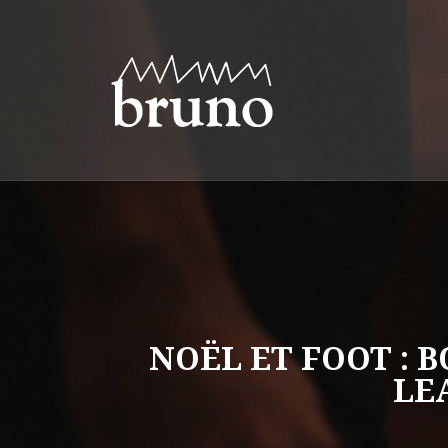
NOËL ET FOOT : 
LE