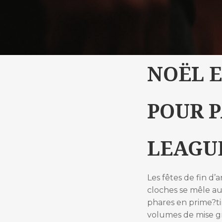
NOËL E
POUR P
LEAGU
Les fêtes de fin d
cloches se mêle au
phares en prime?tim
volumes de mise g