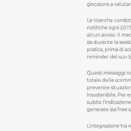
giocatore a valutar
Le ricerche condott
notifiche ogni 20?
alcun avviso. Il m
sia durante la sess
pratica, prima di a
reminder del suo b
Questi messaggi non
totale delle scomme
prevenire situazioni
insostenibile. Per e
subito l’indicazio
generate dai free s
L’integrazione tra