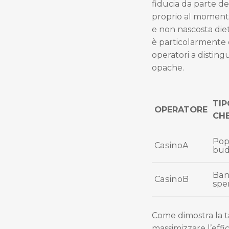
fiducia da parte de
proprio al momento
e non nascosta diet
è particolarmente e
operatori a disting
opache.
TIP
OPERATORE
CH
Pop
CasinoA
bud
Ban
CasinoB
spe
Come dimostra la ta
massimizzare l’effi