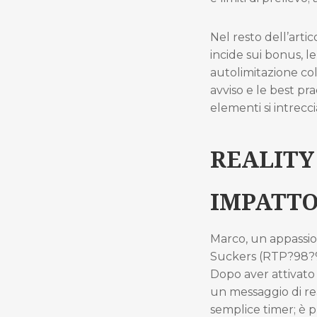
Nel resto dell’arti
incide sui bonus, l
autolimitazione col
avviso e le best pr
elementi si intrecc
REALITY
IMPATTO
Marco, un appassio
Suckers (RTP?98?%)
Dopo aver attivato 
un messaggio di rea
semplice timer; è p