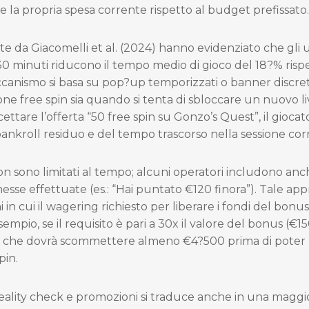
e la propria spesa corrente rispetto al budget prefissato.
e da Giacomelli et al. (2024) hanno evidenziato che gli 
30 minuti riducono il tempo medio di gioco del 18?% risp
eccanismo si basa su pop?up temporizzati o banner discr
ione free spin sia quando si tenta di sbloccare un nuovo li
ccettare l’offerta “50 free spin su Gonzo’s Quest”, il gioc
ankroll residuo e del tempo trascorso nella sessione cor
 sono limitati al tempo; alcuni operatori includono anch
sse effettuate (es.: “Hai puntato €120 finora”). Tale app
 in cui il wagering richiesto per liberare i fondi del bonu
sempio, se il requisito è pari a 30x il valore del bonus (€1
ne che dovrà scommettere almeno €4?500 prima di poter rit
pin.
 reality check e promozioni si traduce anche in una maggi