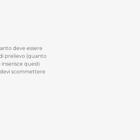
uanto deve essere
di prelievo (quanto
 inserisce questi
s; devi scommettere