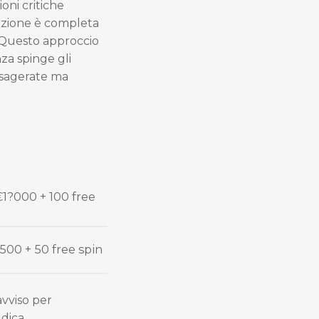
oni critiche
mazione è completa
. Questo approccio
nza spinge gli
 esagerate ma
1?000 + 100 free
500 + 50 free spin
avviso per
dica.