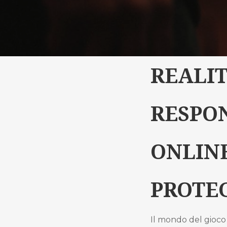
REALIT
RESPON
ONLIN
PROTE
Il mondo del gioco