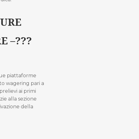
TURE
E –???
due piattaforme
to wagering pari a
relievi ai primi
zie alla sezione
ivazione della