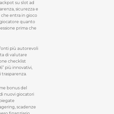
jackpot su slot ad
sparenza, sicurezza e
i che entra in gioco
l giocatore quanto
flessione prima che
fonti più autorevoli
ta di valutare
ione checklist
” più innovativi,
i trasparenza.
ome bonus del
di nuovi giocatori
spiegate
agering, scadenze
peso finanziario.