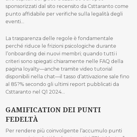
sponsorizzati dal sito recensito da Csttaranto come
punto affidabile per verifiche sulla legalità degli
eventi…
La trasparenza delle regole è fondamentale
perché riduce le frizioni psicologiche durante
l’onboarding dei nuovi membri; quando tutti i
criteri sono spiegati chiaramente nelle FAQ della
pagina loyalty—anche tramite video tutorial
disponibili nella chat—il tasso d’attivazione sale fino
al 85?% secondo gli ultimi report pubblicati da
Csttaranto nel Q1 2024…
GAMIFICATION DEI PUNTI
FEDELTÀ
Per rendere più coinvolgente l’accumulo punti