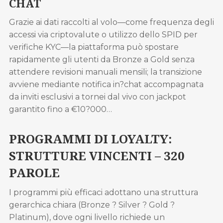
CHAT
Grazie ai dati raccolti al volo—come frequenza degli
accessi via criptovalute o utilizzo dello SPID per
verifiche KYC—la piattaforma può spostare
rapidamente gli utenti da Bronze a Gold senza
attendere revisioni manuali mensili; la transizione
avviene mediante notifica in?chat accompagnata
da inviti esclusivi a tornei dal vivo con jackpot
garantito fino a €10?000…
PROGRAMMI DI LOYALTY:
STRUTTURE VINCENTI – 320
PAROLE
I programmi più efficaci adottano una struttura
gerarchica chiara (Bronze ? Silver ? Gold ?
Platinum), dove ogni livello richiede un