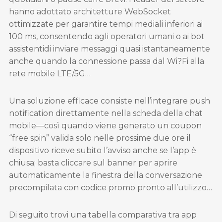
hanno adottato architetture WebSocket
ottimizzate per garantire tempi mediali inferiori ai
100 ms, consentendo agli operatori umani o ai bot
assistentidi inviare messaggi quasi istantaneamente
anche quando la connessione passa dal Wi?Fi alla
rete mobile LTE/5G…
Una soluzione efficace consiste nell’integrare push
notification direttamente nella scheda della chat
mobile—così quando viene generato un coupon
“free spin” valida solo nelle prossime due ore il
dispositivo riceve subito l’avviso anche se l’app è
chiusa; basta cliccare sul banner per aprire
automaticamente la finestra della conversazione
precompilata con codice promo pronto all’utilizzo…
Di seguito trovi una tabella comparativa tra app