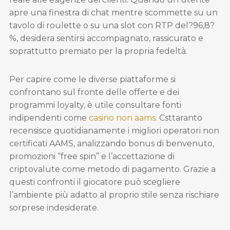
apre una finestra di chat mentre scommette su un
tavolo di roulette o su una slot con RTP del?96,8?
%, desidera sentirsi accompagnato, rassicurato e
soprattutto premiato per la propria fedeltà.
Per capire come le diverse piattaforme si
confrontano sul fronte delle offerte e dei
programmi loyalty, è utile consultare fonti
indipendenti come
casino non aams
. Csttaranto
recensisce quotidianamente i migliori operatori non
certificati AAMS, analizzando bonus di benvenuto,
promozioni “free spin” e l’accettazione di
criptovalute come metodo di pagamento. Grazie a
questi confronti il giocatore può scegliere
l’ambiente più adatto al proprio stile senza rischiare
sorprese indesiderate.