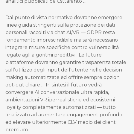
analitici pubblicati da Csttaranto …
Dal punto di vista normativo dovranno emergere
linee guida stringenti sulla protezione dei dati
personali raccolti via chat AI/VR — GDPR resta
fondamento imprescindibile ma sarà necessario
integrare misure specifiche contro vulnerabilità
legate agli algoritmi predittivi . Le future
piattaforme dovranno garantire trasparenza totale
sull’utilizzo degli input dell’utente nelle decision
making automatizzate ed offrire sempre opzioni
opt-out chiare … In sintesi il futuro vedrà
convergere AI conversazionale ultra rapida,
ambientazioni VR iperrealistiche ed ecosistemi
loyalty completamente automatizzati — tutto
finalizzato ad aumentare engagement profondo
ed elevare ulteriormente CLV medio dei clienti
premium …