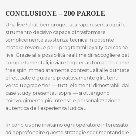
CONCLUSIONE – 200 PAROLE
Una live?chat ben progettata rappresenta oggi lo
strumento decisivo capace di trasformare
semplicemente assistenza tecnica in potente
motore revenue per i programmi loyalty dei casinò
live. Grazie alla possibilità real­time di raccogliere dati
comportamentali, inviare trigger automatichi come
free spin immediatamente contestuali alle puntate
effettuate e guidare proattivamente gli utenti
verso upgrade tier — tutti elementi dimostrabili dai
case study presentati sopra — si ottengono
coinvolgimento più intenso e personalizzazione
autentica dell’esperienza ludica …
In conclusione invitamo ogni operatore interessato
ad approfondire queste strategie sperimentandole