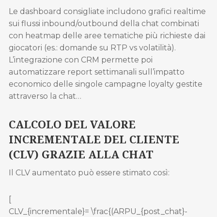
Le dashboard consigliate includono grafici real­time
sui flussi inbound/outbound della chat combinati
con heatmap delle aree tematiche più richieste dai
giocatori (es.: domande su RTP vs volatilità).
L’integrazione con CRM permette poi
automatizzare report settimanali sull’impatto
economico delle singole campagne loyalty gestite
attraverso la chat…
CALCOLO DEL VALORE
INCREMENTALE DEL CLIENTE
(CLV) GRAZIE ALLA CHAT
Il CLV aumentato può essere stimato così:
[
CLV_{incrementale}= \frac{(ARPU_{post_chat}-