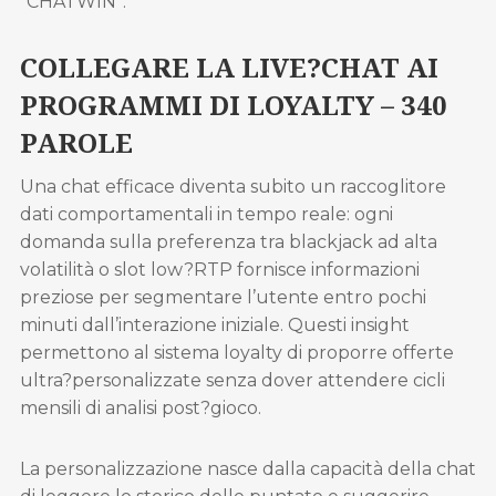
“CHATWIN”.
COLLEGARE LA LIVE?CHAT AI
PROGRAMMI DI LOYALTY – 340
PAROLE
Una chat efficace diventa subito un raccoglitore
dati comportamentali in tempo reale: ogni
domanda sulla preferenza tra blackjack ad alta
volatilità o slot low?RTP fornisce informazioni
preziose per segmentare l’utente entro pochi
minuti dall’interazione iniziale. Questi insight
permettono al sistema loyalty di proporre offerte
ultra?personalizzate senza dover attendere cicli
mensili di analisi post?gioco.
La personalizzazione nasce dalla capacità della chat